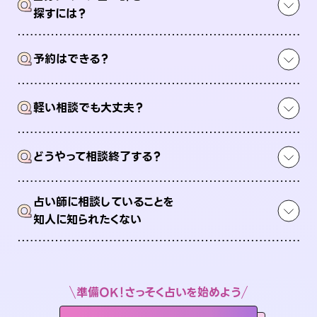
Q
探すには？
Q
予約はできる？
Q
軽い相談でも大丈夫？
Q
どうやって相談終了する？
占い師に相談していることを
Q
知人に知られたくない
準備OK！さっそく占いを始めよう