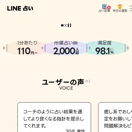
今日の運勢
占い記事
。
どうせなら
運
気
を
味
方
に
し
た
い
、
恋
も
仕
事
も
トップ
ユーザーの声
1分あたり
所属占い師
満足度
相談事例
110
2
000
98.1
,
人
※1
%
円〜
超
占いの流れ
おすすめの占い師
ユーザーの声
※2
よくある質問
VOICE
えもじの子（占）12星座占い
占い記事
コーチのように占い結果を通
癒し系でおし
してより良くなる指針を提示し
定をお願いし
お知らせ
てくれます。
問題解決もピ
30代 男性