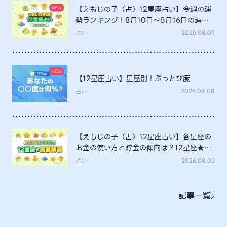
【えもじの子（占）12星座占い】今週の運
勢ランキング！8月10日～8月16日の運勢
は？
占い
2026.08.09
【12星座占い】星座別！ぶっとび度
占い
2026.08.08
【えもじの子（占）12星座占い】各星座の
お金の使い方と貯金の傾向は？12星座★徹
底解説
占い
2026.08.03
記事一覧