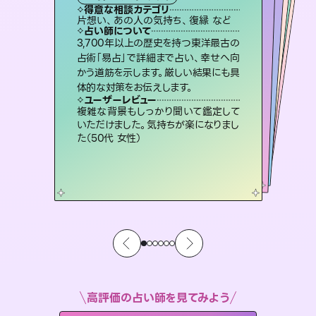
タロット
霊視・オーラ
ルーン
スピリチュアル・リーディング
スピリチュアル・リーディング
得意な相談カテゴリ
得意な相談カテゴリ
得意な相談カテゴリ
オラクルカード
得意な相談カテゴリ
得意な相談カテゴリ
片想い、あの人の気持ち、復縁 など
出逢い、片想い、復縁 など
恋愛総合、片想い、二人の未来 など
片想い、あの人の気持ち、復縁 など
得意な相談カテゴリ
片想い、二人の未来、年の差 など
恋愛総合、あの人の気持ち など
占い師について
占い師について
占い師について
占い師について
占い師について
占い師について
連絡再開、復縁、成就などの報告実績
多数。セラピストとして2万超の施術経
験があるからこそできる鑑定で、より良
復縁、恋愛、不倫の行方、同性愛や片
思い、仕事関係や借金問題まで知りた
いことや心の負担になっていることを
未来には何パターンもの選択肢があり
ます。不安で視えにくくなっているあな
たの素敵な未来を見つけ、その未来を
3,700年以上の歴史を持つ東洋最古の
霊視×オラクルカードを使って「今」と
「未来」そして「気になるあの人の気持
ち」まで丁寧に読み解き、恋や人生のヒ
占術「易占」で詳細まで占い、幸せへ向
かう道筋を示します。厳しい結果にも具
い未来をサポートします。
恋愛のお悩みの中でも特に「曖昧な関係」の相談を得意としており、友達以上恋人未満なお相手との今後や本音を丁寧に読み解き恋愛成就へと導きます。
紐解き、背中をそっと押して導きます。
ントを優しく引き出します。
選択できるようアドバイスします。
ユーザーレビュー
ユーザーレビュー
体的な対策をお伝えします。
ユーザーレビュー
ユーザーレビュー
とても心温まる鑑定でした。しかもこち
らは何も言っていないのに視えていらっ
ユーザーレビュー
鑑定していただいてアドバイス通りに行
動すると仲が復活してきました。ありが
不安な気持ちが嘘みたいに晴れまし
た…！よく視えていらっしゃるんだなと
安心感のあり、言い切ってくれる所や濁
さない鑑定のおかげで、毎回自分の気
ユーザーレビュー
職場の人の性質や人間関係、本心など
本当によく視えていてびっくり。対策が
しゃるんだなと驚きです（30代女性）
複雑な背景もしっかり聞いて鑑定して
とうございました（40代 女性）
感じました（40代 女性）
持ちを整えられます（30代 男性）
いただけました。気持ちが楽になりまし
打てて前向きになれます（40代）
た（50代 女性）
高評価の占い師を見てみよう