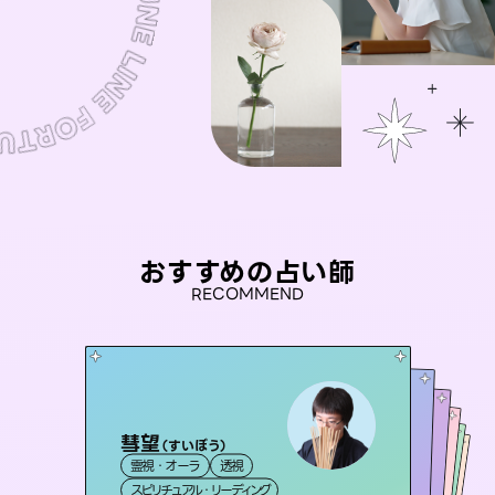
おすすめの占い師
RECOMMEND
彗望
未来視師＊花
（
すいぼう
）
アイリス -iris-
桃源珠羽
セラピスト理恵
霊視・オーラ
透視
霊視・オーラ
（
とうげんみう
心理学
おう 霊感オラクル
西洋占星術
）
タロット
霊視・オーラ
霊視・オーラ
タロット
スピリチュアル・リーディング
スピリチュアル・リーディング