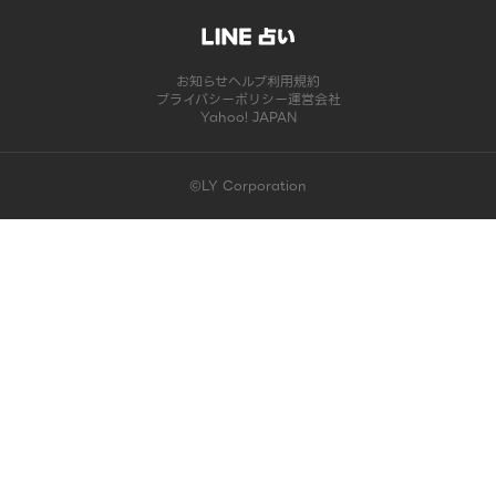
お知らせ
ヘルプ
利用規約
プライバシーポリシー
運営会社
Yahoo! JAPAN
©LY Corporation
このコンテンツは掲載が終了しました | LINE占い