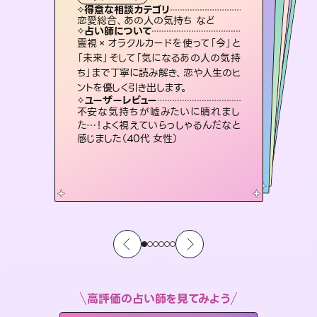
霊視・オーラ
スピリチュアル・リーディング
スピリチュアル・リーディング
スピリチュアル・リーディング
タロット
得意な相談カテゴリ
得意な相談カテゴリ
得意な相談カテゴリ
スピリチュアル・リーディング
得意な相談カテゴリ
得意な相談カテゴリ
恋愛総合、あの人の気持ち など
恋愛総合、片想い、二人の未来 など
片想い、あの人の気持ち、復縁 など
片想い、あの人の気持ち、復縁 など
得意な相談カテゴリ
出逢い、片想い、復縁 など
片想い、二人の未来、年の差 など
占い師について
占い師について
占い師について
占い師について
占い師について
占い師について
未来には何パターンもの選択肢があり
ます。不安で視えにくくなっているあな
たの素敵な未来を見つけ、その未来を
3,700年以上の歴史を持つ東洋最古の
占術「易占」で詳細まで占い、幸せへ向
かう道筋を示します。厳しい結果にも具
復縁、恋愛、不倫の行方、同性愛や片
思い、仕事関係や借金問題まで知りた
いことや心の負担になっていることを
霊視×オラクルカードを使って「今」と
連絡再開、復縁、成就などの報告実績
多数。セラピストとして2万超の施術経
験があるからこそできる鑑定で、より良
「未来」そして「気になるあの人の気持
ち」まで丁寧に読み解き、恋や人生のヒ
選択できるようアドバイスします。
恋愛のお悩みの中でも特に「曖昧な関係」の相談を得意としており、友達以上恋人未満なお相手との今後や本音を丁寧に読み解き恋愛成就へと導きます。
体的な対策をお伝えします。
い未来をサポートします。
紐解き、背中をそっと押して導きます。
ユーザーレビュー
ユーザーレビュー
ントを優しく引き出します。
ユーザーレビュー
ユーザーレビュー
職場の人の性質や人間関係、本心など
本当によく視えていてびっくり。対策が
ユーザーレビュー
鑑定していただいてアドバイス通りに行
動すると仲が復活してきました。ありが
とても心温まる鑑定でした。しかもこち
らは何も言っていないのに視えていらっ
複雑な背景もしっかり聞いて鑑定して
いただけました。気持ちが楽になりまし
ユーザーレビュー
安心感のあり、言い切ってくれる所や濁
さない鑑定のおかげで、毎回自分の気
打てて前向きになれます（40代）
不安な気持ちが嘘みたいに晴れまし
とうございました（40代 女性）
しゃるんだなと驚きです（30代女性）
た（50代 女性）
た…！よく視えていらっしゃるんだなと
持ちを整えられます（30代 男性）
感じました（40代 女性）
高評価の占い師を見てみよう