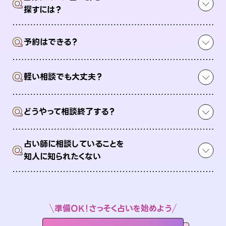
Q
探すには？
Q
予約はできる？
Q
軽い相談でも大丈夫？
Q
どうやって相談終了する？
占い師に相談していることを
Q
知人に知られたくない
準備OK！さっそく占いを始めよう