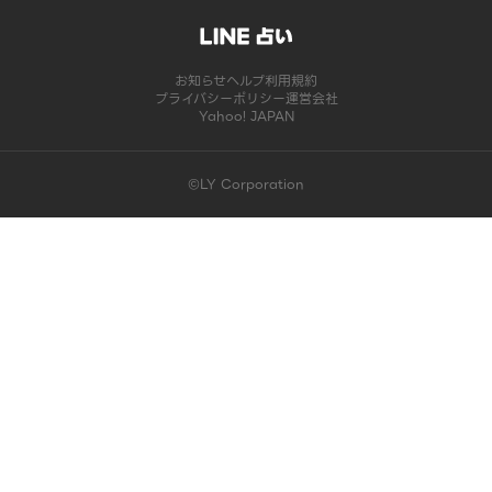
お知らせ
ヘルプ
利用規約
プライバシーポリシー
運営会社
Yahoo! JAPAN
©LY Corporation
このコンテンツは掲載が終了しました | LINE占い