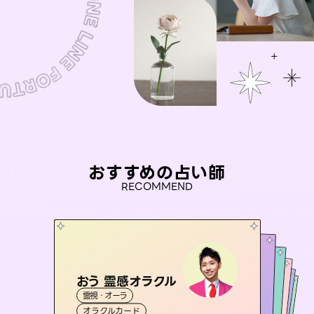
おすすめの占い師
RECOMMEND
おう 霊感オラクル
アイリス -iris-
彗望
桃源珠羽
（
すいぼう
未来視師＊花
）
霊視・オーラ
西洋占星術
（
とうげんみう
タロット
セラピスト理恵
霊視・オーラ
）
霊視・オーラ
透視
霊視・オーラ
タロット
オラクルカード
ルーン
心理学