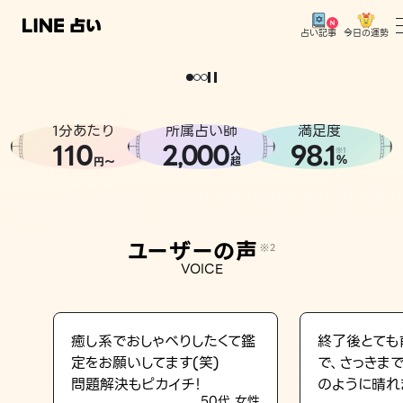
今日の運勢
占い記事
。
どうせなら
運
気
を
味
方
に
し
た
い
、
恋
も
仕
事
も
トップ
ユーザーの声
1分あたり
所属占い師
満足度
相談事例
110
2
000
98.1
,
人
※1
%
円〜
超
占いの流れ
おすすめの占い師
ユーザーの声
※2
よくある質問
VOICE
えもじの子（占）12星座占い
占い記事
癒し系でおしゃべりしたくて鑑
終了後とても
定をお願いしてます(笑)
で、さっきま
お知らせ
問題解決もピカイチ！
のように晴れ
50代 女性