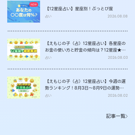
【12星座占い】星座別！ぶっとび度
占い
2026.08.08
【えもじの子（占）12星座占い】各星座の
お金の使い方と貯金の傾向は？12星座★徹
底解説
占い
2026.08.03
【えもじの子（占）12星座占い】今週の運
勢ランキング！8月3日～8月9日の運勢
は？
占い
2026.08.02
記事一覧