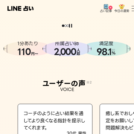
今日の運勢
占い記事
。
どうせなら
運
気
を
味
方
に
し
た
い
、
恋
も
仕
事
も
トップ
ユーザーの声
1分あたり
所属占い師
満足度
相談事例
110
2
000
98.1
,
人
※1
%
円〜
超
占いの流れ
おすすめの占い師
ユーザーの声
※2
よくある質問
VOICE
えもじの子（占）12星座占い
占い記事
コーチのように占い結果を通
癒し系でおし
してより良くなる指針を提示し
定をお願いし
お知らせ
てくれます。
問題解決もピ
30代 男性