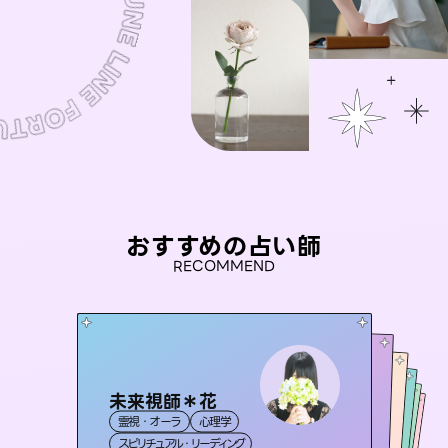
おすすめの占い師
RECOMMEND
未来視師＊花
アイリス -iris-
おう 霊感オラクル
彗望
セラピスト理恵
霊視・オーラ
心理学
（
すいぼう
西洋占星術
）
タロット
桃源珠羽
霊視・オーラ
霊視・オーラ
霊視・オーラ
透視
（
スピリチュアル・リーディング
とうげんみう
ルーン