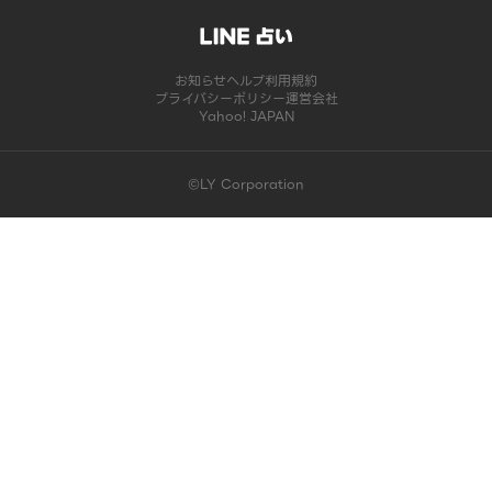
お知らせ
ヘルプ
利用規約
プライバシーポリシー
運営会社
Yahoo! JAPAN
©LY Corporation
このコンテンツは掲載が終了しました | LINE占い