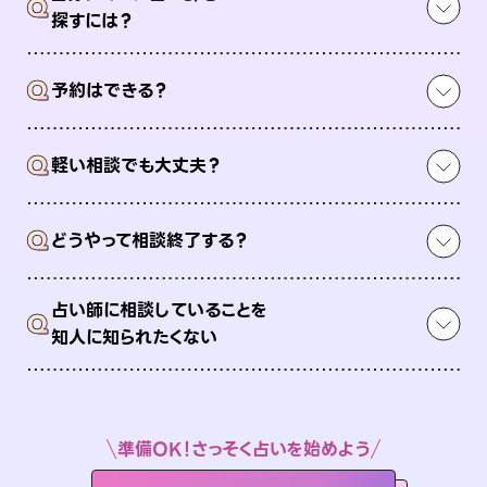
Q
探すには？
Q
予約はできる？
Q
軽い相談でも大丈夫？
Q
どうやって相談終了する？
占い師に相談していることを
Q
知人に知られたくない
準備OK！さっそく占いを始めよう