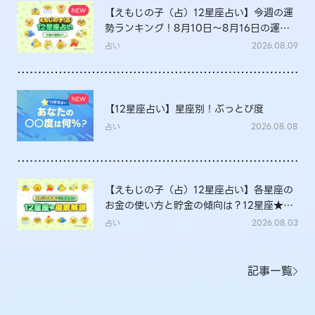
【えもじの子（占）12星座占い】今週の運
勢ランキング！8月10日～8月16日の運勢
は？
占い
2026.08.09
【12星座占い】星座別！ぶっとび度
占い
2026.08.08
【えもじの子（占）12星座占い】各星座の
お金の使い方と貯金の傾向は？12星座★徹
底解説
占い
2026.08.03
記事一覧