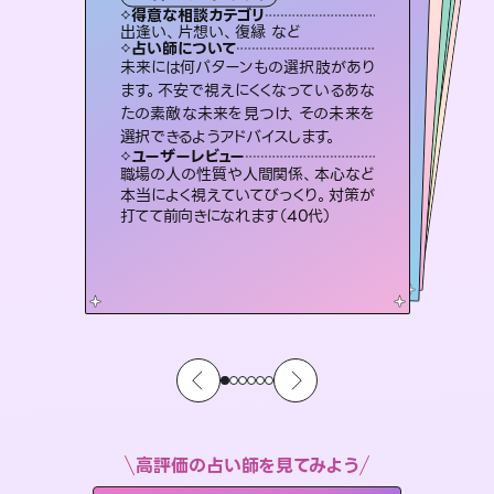
タロット
霊視・オーラ
オラクルカード
）
スピリチュアル・リーディング
スピリチュアル・リーディング
タロット
得意な相談カテゴリ
得意な相談カテゴリ
得意な相談カテゴリ
スピリチュアル・リーディング
得意な相談カテゴリ
得意な相談カテゴリ
出逢い、片想い、復縁 など
恋愛総合、片想い、二人の未来 など
恋愛総合、あの人の気持ち など
片想い、あの人の気持ち、復縁 など
得意な相談カテゴリ
片想い、二人の未来、年の差 など
片想い、あの人の気持ち、復縁 など
占い師について
占い師について
占い師について
占い師について
占い師について
占い師について
連絡再開、復縁、成就などの報告実績
多数。セラピストとして2万超の施術経
験があるからこそできる鑑定で、より良
霊視×オラクルカードを使って「今」と
「未来」そして「気になるあの人の気持
ち」まで丁寧に読み解き、恋や人生のヒ
復縁、恋愛、不倫の行方、同性愛や片
思い、仕事関係や借金問題まで知りた
いことや心の負担になっていることを
未来には何パターンもの選択肢があり
恋愛のお悩みの中でも特に「曖昧な関
係」の相談を得意としており、友達以上
恋人未満なお相手との今後や本音を丁
ます。不安で視えにくくなっているあな
たの素敵な未来を見つけ、その未来を
い未来をサポートします。
3,700年以上の歴史を持つ東洋最古の占術「易占」で詳細まで占い、幸せへ向かう道筋を示します。厳しい結果にも具体的な対策をお伝えします。
ントを優しく引き出します。
寧に読み解き恋愛成就へと導きます。
紐解き、背中をそっと押して導きます。
ユーザーレビュー
ユーザーレビュー
選択できるようアドバイスします。
ユーザーレビュー
ユーザーレビュー
とても心温まる鑑定でした。しかもこち
らは何も言っていないのに視えていらっ
ユーザーレビュー
複雑な背景もしっかり聞いて鑑定して
いただけました。気持ちが楽になりまし
鑑定していただいてアドバイス通りに行
動すると仲が復活してきました。ありが
不安な気持ちが嘘みたいに晴れまし
た…！よく視えていらっしゃるんだなと
ユーザーレビュー
安心感のあり、言い切ってくれる所や濁
さない鑑定のおかげで、毎回自分の気
しゃるんだなと驚きです（30代女性）
職場の人の性質や人間関係、本心など
た（50代 女性）
とうございました（40代 女性）
感じました（40代 女性）
本当によく視えていてびっくり。対策が
持ちを整えられます（30代 男性）
打てて前向きになれます（40代）
高評価の占い師を見てみよう