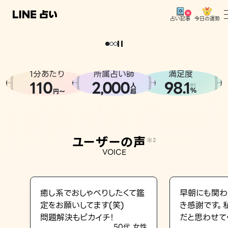
今日の運勢
占い記事
。
どうせなら
運
気
を
味
方
に
し
た
い
、
恋
も
仕
事
も
トップ
ユーザーの声
1分あたり
所属占い師
満足度
相談事例
110
2
000
98.1
,
人
※1
%
円〜
超
占いの流れ
おすすめの占い師
ユーザーの声
※2
よくある質問
VOICE
えもじの子（占）12星座占い
占い記事
癒し系でおしゃべりしたくて鑑
早朝にも関わ
定をお願いしてます(笑)
き感謝です。
お知らせ
問題解決もピカイチ！
だと思わせて
50代 女性