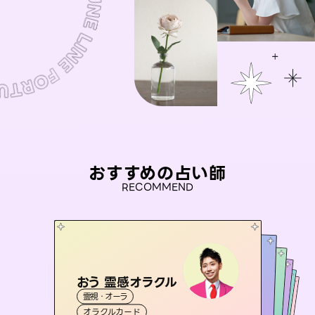
おすすめの占い師
RECOMMEND
おう 霊感オラクル
未来視師＊花
セラピスト理恵
アイリス -iris-
彗望
霊視・オーラ
霊視・オーラ
心理学
（
桃源珠羽
すいぼう
霊視・オーラ
）
西洋占星術
タロット
霊視・オーラ
タロット
（
オラクルカード
とうげんみう
スピリチュアル・リーディング
透視