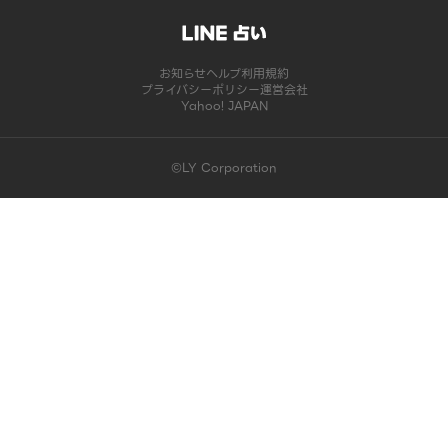
お知らせ
ヘルプ
利用規約
プライバシーポリシー
運営会社
Yahoo! JAPAN
©LY Corporation
このコンテンツは掲載が終了しました | LINE占い