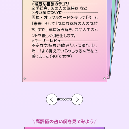
霊視・オーラ
スピリチュアル・リーディング
）
ルーン
スピリチュアル・リーディング
タロット
得意な相談カテゴリ
得意な相談カテゴリ
得意な相談カテゴリ
スピリチュアル・リーディング
得意な相談カテゴリ
得意な相談カテゴリ
恋愛総合、あの人の気持ち など
出逢い、片想い、復縁 など
片想い、二人の未来、年の差 など
恋愛総合、片想い、二人の未来 など
得意な相談カテゴリ
片想い、あの人の気持ち、復縁 など
片想い、あの人の気持ち、復縁 など
占い師について
占い師について
占い師について
占い師について
占い師について
占い師について
3,700年以上の歴史を持つ東洋最古の
占術「易占」で詳細まで占い、幸せへ向
かう道筋を示します。厳しい結果にも具
連絡再開、復縁、成就などの報告実績
多数。セラピストとして2万超の施術経
験があるからこそできる鑑定で、より良
未来には何パターンもの選択肢があり
ます。不安で視えにくくなっているあな
たの素敵な未来を見つけ、その未来を
霊視×オラクルカードを使って「今」と
恋愛のお悩みの中でも特に「曖昧な関
係」の相談を得意としており、友達以上
恋人未満なお相手との今後や本音を丁
「未来」そして「気になるあの人の気持
ち」まで丁寧に読み解き、恋や人生のヒ
体的な対策をお伝えします。
復縁、恋愛、不倫の行方、同性愛や片思い、仕事関係や借金問題まで知りたいことや心の負担になっていることを紐解き、背中をそっと押して導きます。
い未来をサポートします。
寧に読み解き恋愛成就へと導きます。
選択できるようアドバイスします。
ユーザーレビュー
ユーザーレビュー
ントを優しく引き出します。
ユーザーレビュー
ユーザーレビュー
複雑な背景もしっかり聞いて鑑定して
いただけました。気持ちが楽になりまし
ユーザーレビュー
安心感のあり、言い切ってくれる所や濁
さない鑑定のおかげで、毎回自分の気
鑑定していただいてアドバイス通りに行
動すると仲が復活してきました。ありが
とても心温まる鑑定でした。しかもこち
らは何も言っていないのに視えていらっ
ユーザーレビュー
職場の人の性質や人間関係、本心など
本当によく視えていてびっくり。対策が
た（50代 女性）
不安な気持ちが嘘みたいに晴れまし
持ちを整えられます（30代 男性）
とうございました（40代 女性）
しゃるんだなと驚きです（30代女性）
た…！よく視えていらっしゃるんだなと
打てて前向きになれます（40代）
感じました（40代 女性）
高評価の占い師を見てみよう