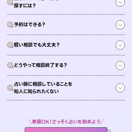
Q
探すには？
Q
予約はできる？
Q
軽い相談でも大丈夫？
Q
どうやって相談終了する？
占い師に相談していることを
Q
知人に知られたくない
準備OK！さっそく占いを始めよう