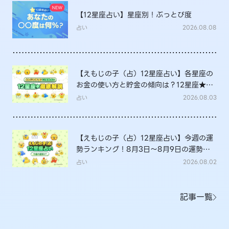
【12星座占い】星座別！ぶっとび度
占い
2026.08.08
【えもじの子（占）12星座占い】各星座の
お金の使い方と貯金の傾向は？12星座★徹
底解説
占い
2026.08.03
【えもじの子（占）12星座占い】今週の運
勢ランキング！8月3日～8月9日の運勢
は？
占い
2026.08.02
記事一覧