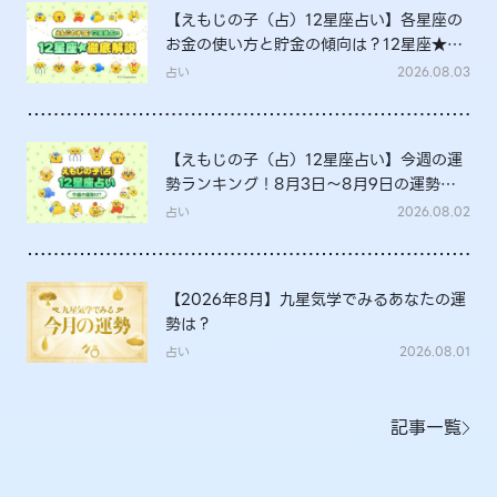
【えもじの子（占）12星座占い】各星座の
お金の使い方と貯金の傾向は？12星座★徹
底解説
占い
2026.08.03
【えもじの子（占）12星座占い】今週の運
勢ランキング！8月3日～8月9日の運勢
は？
占い
2026.08.02
【2026年8月】九星気学でみるあなたの運
勢は？
占い
2026.08.01
記事一覧