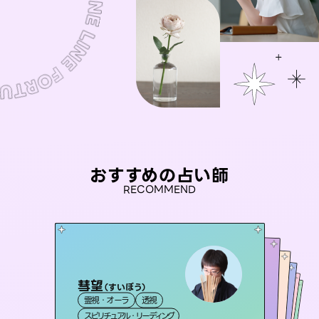
おすすめの占い師
RECOMMEND
彗望
アイリス -iris-
（
すいぼう
）
おう 霊感オラクル
未来視師＊花
桃源珠羽
霊視・オーラ
透視
西洋占星術
タロット
セラピスト理恵
霊視・オーラ
（
とうげんみう
霊視・オーラ
霊視・オーラ
）
心理学
スピリチュアル・リーディング
ルーン