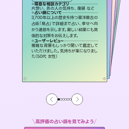
タロット
霊視・オーラ
オラクルカード
スピリチュアル・リーディング
スピリチュアル・リーディング
タロット
得意な相談カテゴリ
得意な相談カテゴリ
得意な相談カテゴリ
スピリチュアル・リーディング
得意な相談カテゴリ
得意な相談カテゴリ
片想い、あの人の気持ち、復縁 など
恋愛総合、片想い、二人の未来 など
恋愛総合、あの人の気持ち など
出逢い、片想い、復縁 など
得意な相談カテゴリ
片想い、あの人の気持ち、復縁 など
片想い、二人の未来、年の差 など
占い師について
占い師について
占い師について
占い師について
占い師について
占い師について
恋愛のお悩みの中でも特に「曖昧な関
係」の相談を得意としており、友達以上
恋人未満なお相手との今後や本音を丁
霊視×オラクルカードを使って「今」と
「未来」そして「気になるあの人の気持
ち」まで丁寧に読み解き、恋や人生のヒ
復縁、恋愛、不倫の行方、同性愛や片
思い、仕事関係や借金問題まで知りた
いことや心の負担になっていることを
3,700年以上の歴史を持つ東洋最古の
連絡再開、復縁、成就などの報告実績
多数。セラピストとして2万超の施術経
験があるからこそできる鑑定で、より良
占術「易占」で詳細まで占い、幸せへ向
かう道筋を示します。厳しい結果にも具
寧に読み解き恋愛成就へと導きます。
未来には何パターンもの選択肢があります。不安で視えにくくなっているあなたの素敵な未来を見つけ、その未来を選択できるようアドバイスします。
ントを優しく引き出します。
い未来をサポートします。
紐解き、背中をそっと押して導きます。
ユーザーレビュー
ユーザーレビュー
体的な対策をお伝えします。
ユーザーレビュー
ユーザーレビュー
鑑定していただいてアドバイス通りに行
動すると仲が復活してきました。ありが
ユーザーレビュー
職場の人の性質や人間関係、本心など
本当によく視えていてびっくり。対策が
とても心温まる鑑定でした。しかもこち
らは何も言っていないのに視えていらっ
不安な気持ちが嘘みたいに晴れまし
た…！よく視えていらっしゃるんだなと
ユーザーレビュー
安心感のあり、言い切ってくれる所や濁
さない鑑定のおかげで、毎回自分の気
とうございました（40代 女性）
複雑な背景もしっかり聞いて鑑定して
打てて前向きになれます（40代）
しゃるんだなと驚きです（30代女性）
感じました（40代 女性）
いただけました。気持ちが楽になりまし
持ちを整えられます（30代 男性）
た（50代 女性）
高評価の占い師を見てみよう