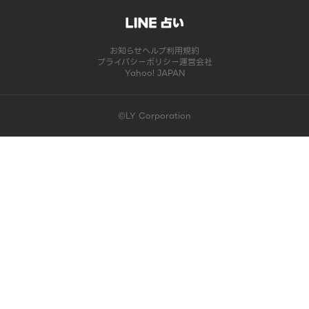
お知らせ
ヘルプ
利用規約
プライバシーポリシー
運営会社
Yahoo! JAPAN
©LY Corporation
このコンテンツは掲載が終了しました | LINE占い