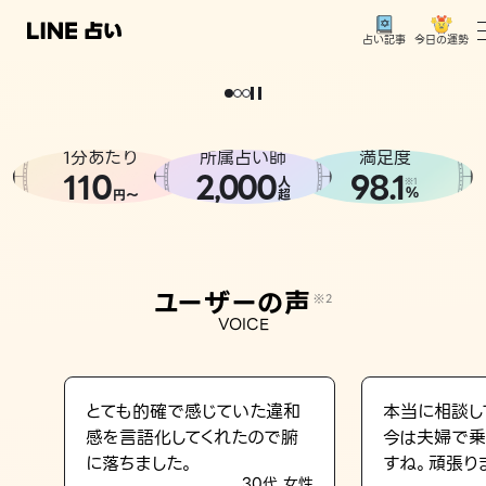
今日の運勢
占い記事
。
どうせなら
運
気
を
味
方
に
し
た
い
、
恋
も
仕
事
も
トップ
ユーザーの声
1分あたり
所属占い師
満足度
相談事例
110
2
000
98.1
,
人
※1
%
円〜
超
占いの流れ
おすすめの占い師
ユーザーの声
※2
よくある質問
VOICE
えもじの子（占）12星座占い
占い記事
とても的確で感じていた違和
本当に相談し
感を言語化してくれたので腑
今は夫婦で乗
お知らせ
に落ちました。
すね。頑張り
30代 女性