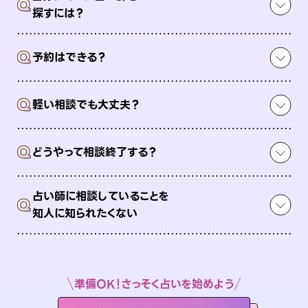
Q
探すには？
Q
予約はできる？
Q
軽い相談でも大丈夫？
Q
どうやって相談終了する？
占い師に相談していることを
Q
知人に知られたくない
準備OK！さっそく占いを始めよう