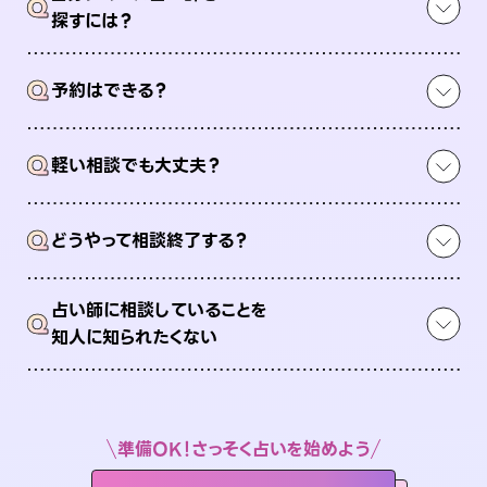
Q
探すには？
Q
予約はできる？
Q
軽い相談でも大丈夫？
Q
どうやって相談終了する？
占い師に相談していることを
Q
知人に知られたくない
準備OK！さっそく占いを始めよう