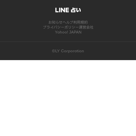
お知らせ
ヘルプ
利用規約
プライバシーポリシー
運営会社
Yahoo! JAPAN
©LY Corporation
このコンテンツは掲載が終了しました | LINE占い