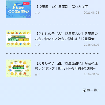
【12星座占い】星座別！ぶっとび度
占い
2026.08.08
【えもじの子（占）12星座占い】各星座の
お金の使い方と貯金の傾向は？12星座★徹
底解説
占い
2026.08.03
【えもじの子（占）12星座占い】今週の運
勢ランキング！8月3日～8月9日の運勢
は？
占い
2026.08.02
記事一覧