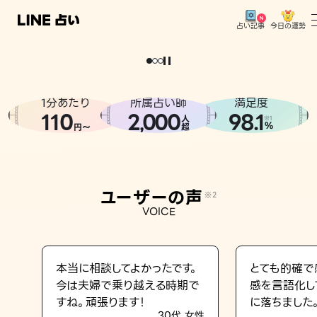
今日の運勢
占い記事
。
どうせなら
運
気
を
味
方
に
し
た
い
、
恋
も
仕
事
も
トップ
ユーザーの声
1分あたり
所属占い師
満足度
相談事例
110
2
000
98.1
,
人
※1
%
円〜
超
占いの流れ
おすすめの占い師
ユーザーの声
※2
よくある質問
VOICE
えもじの子（占）12星座占い
占い記事
本当に相談してよかったです。
とても的確で
今は夫婦で乗り越える時期で
感を言語化し
お知らせ
すね。頑張ります！
に落ちました
30代 女性