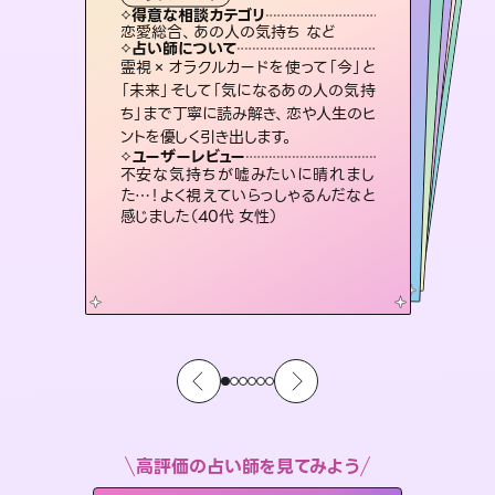
タロット
霊視・オーラ
スピリチュアル・リーディング
スピリチュアル・リーディング
スピリチュアル・リーディング
タロット
得意な相談カテゴリ
得意な相談カテゴリ
得意な相談カテゴリ
スピリチュアル・リーディング
得意な相談カテゴリ
得意な相談カテゴリ
恋愛総合、あの人の気持ち など
恋愛総合、片想い、二人の未来 など
片想い、あの人の気持ち、復縁 など
出逢い、片想い、復縁 など
得意な相談カテゴリ
片想い、あの人の気持ち、復縁 など
片想い、二人の未来、年の差 など
占い師について
占い師について
占い師について
占い師について
占い師について
占い師について
恋愛のお悩みの中でも特に「曖昧な関
係」の相談を得意としており、友達以上
恋人未満なお相手との今後や本音を丁
3,700年以上の歴史を持つ東洋最古の
占術「易占」で詳細まで占い、幸せへ向
かう道筋を示します。厳しい結果にも具
復縁、恋愛、不倫の行方、同性愛や片
思い、仕事関係や借金問題まで知りた
いことや心の負担になっていることを
霊視×オラクルカードを使って「今」と
連絡再開、復縁、成就などの報告実績
多数。セラピストとして2万超の施術経
験があるからこそできる鑑定で、より良
「未来」そして「気になるあの人の気持
ち」まで丁寧に読み解き、恋や人生のヒ
寧に読み解き恋愛成就へと導きます。
未来には何パターンもの選択肢があります。不安で視えにくくなっているあなたの素敵な未来を見つけ、その未来を選択できるようアドバイスします。
体的な対策をお伝えします。
い未来をサポートします。
紐解き、背中をそっと押して導きます。
ユーザーレビュー
ユーザーレビュー
ントを優しく引き出します。
ユーザーレビュー
ユーザーレビュー
鑑定していただいてアドバイス通りに行
動すると仲が復活してきました。ありが
ユーザーレビュー
職場の人の性質や人間関係、本心など
本当によく視えていてびっくり。対策が
とても心温まる鑑定でした。しかもこち
らは何も言っていないのに視えていらっ
複雑な背景もしっかり聞いて鑑定して
いただけました。気持ちが楽になりまし
ユーザーレビュー
安心感のあり、言い切ってくれる所や濁
さない鑑定のおかげで、毎回自分の気
とうございました（40代 女性）
不安な気持ちが嘘みたいに晴れまし
打てて前向きになれます（40代）
しゃるんだなと驚きです（30代女性）
た（50代 女性）
た…！よく視えていらっしゃるんだなと
持ちを整えられます（30代 男性）
感じました（40代 女性）
高評価の占い師を見てみよう