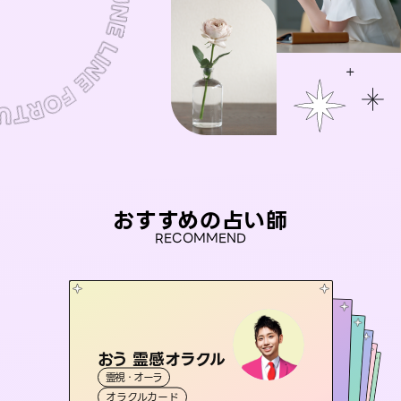
おすすめの占い師
RECOMMEND
おう 霊感オラクル
アイリス -iris-
彗望
未来視師＊花
（
すいぼう
桃源珠羽
）
霊視・オーラ
西洋占星術
タロット
セラピスト理恵
霊視・オーラ
（
とうげんみう
霊視・オーラ
透視
霊視・オーラ
）
心理学
オラクルカード
ルーン