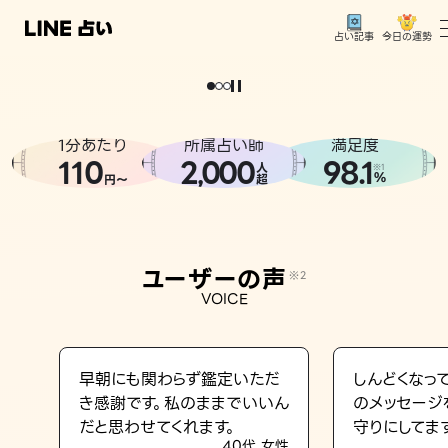
今日の運勢
占い記事
。
どうせなら
運
気
を
味
方
に
し
た
い
、
恋
も
仕
事
も
トップ
ユーザーの声
1分あたり
所属占い師
満足度
相談事例
110
2
000
98.1
,
人
※1
%
円〜
超
占いの流れ
おすすめの占い師
ユーザーの声
※2
よくある質問
VOICE
えもじの子（占）12星座占い
占い記事
早朝にも関わらず鑑定いただ
しんどくなっ
き感謝です。私のままでいいん
のメッセージ
お知らせ
だと思わせてくれます。
守りにしてま
40代 女性