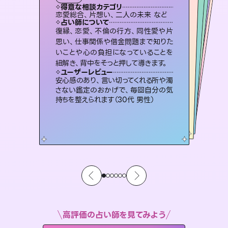
霊視・オーラ
スピリチュアル・リーディング
スピリチュアル・リーディング
スピリチュアル・リーディング
得意な相談カテゴリ
得意な相談カテゴリ
得意な相談カテゴリ
オラクルカード
得意な相談カテゴリ
得意な相談カテゴリ
恋愛総合、片想い、二人の未来 など
片想い、あの人の気持ち、復縁 など
片想い、二人の未来、年の差 など
片想い、あの人の気持ち、復縁 など
得意な相談カテゴリ
出逢い、片想い、復縁 など
恋愛総合、あの人の気持ち など
占い師について
占い師について
占い師について
占い師について
占い師について
占い師について
未来には何パターンもの選択肢があり
ます。不安で視えにくくなっているあな
たの素敵な未来を見つけ、その未来を
連絡再開、復縁、成就などの報告実績
多数。セラピストとして2万超の施術経
験があるからこそできる鑑定で、より良
恋愛のお悩みの中でも特に「曖昧な関
係」の相談を得意としており、友達以上
恋人未満なお相手との今後や本音を丁
復縁、恋愛、不倫の行方、同性愛や片
霊視×オラクルカードを使って「今」と
「未来」そして「気になるあの人の気持
ち」まで丁寧に読み解き、恋や人生のヒ
思い、仕事関係や借金問題まで知りた
いことや心の負担になっていることを
選択できるようアドバイスします。
3,700年以上の歴史を持つ東洋最古の占術「易占」で詳細まで占い、幸せへ向かう道筋を示します。厳しい結果にも具体的な対策をお伝えします。
い未来をサポートします。
ントを優しく引き出します。
寧に読み解き恋愛成就へと導きます。
ユーザーレビュー
ユーザーレビュー
紐解き、背中をそっと押して導きます。
ユーザーレビュー
ユーザーレビュー
職場の人の性質や人間関係、本心など
本当によく視えていてびっくり。対策が
ユーザーレビュー
複雑な背景もしっかり聞いて鑑定して
いただけました。気持ちが楽になりまし
不安な気持ちが嘘みたいに晴れまし
た…！よく視えていらっしゃるんだなと
とても心温まる鑑定でした。しかもこち
らは何も言っていないのに視えていらっ
ユーザーレビュー
鑑定していただいてアドバイス通りに行
動すると仲が復活してきました。ありが
打てて前向きになれます（40代）
安心感のあり、言い切ってくれる所や濁
た（50代 女性）
感じました（40代 女性）
しゃるんだなと驚きです（30代女性）
さない鑑定のおかげで、毎回自分の気
とうございました（40代 女性）
持ちを整えられます（30代 男性）
高評価の占い師を見てみよう