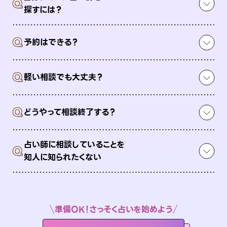
Q
探すには？
Q
予約はできる？
Q
軽い相談でも大丈夫？
Q
どうやって相談終了する？
占い師に相談していることを
Q
知人に知られたくない
準備OK！さっそく占いを始めよう