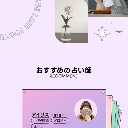
おすすめの占い師
RECOMMEND
アイリス -iris-
桃源珠羽
セラピスト理恵
（
とうげんみう
）
彗望
未来視師＊花
西洋占星術
タロット
（
すいぼう
霊視・オーラ
）
タロット
おう 霊感オラクル
霊視・オーラ
霊視・オーラ
タロット
霊視・オーラ
透視
ルーン
スピリチュアル・リーディング
心理学