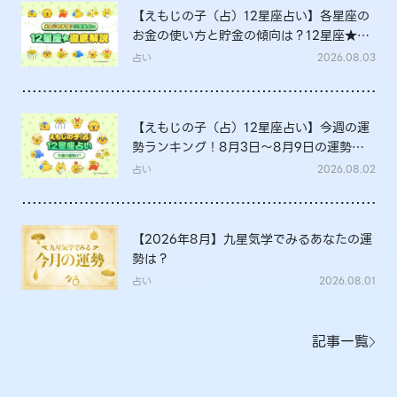
【えもじの子（占）12星座占い】各星座の
お金の使い方と貯金の傾向は？12星座★徹
底解説
占い
2026.08.03
【えもじの子（占）12星座占い】今週の運
勢ランキング！8月3日～8月9日の運勢
は？
占い
2026.08.02
【2026年8月】九星気学でみるあなたの運
勢は？
占い
2026.08.01
記事一覧