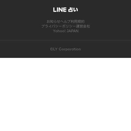
お知らせ
ヘルプ
利用規約
プライバシーポリシー
運営会社
Yahoo! JAPAN
©LY Corporation
このコンテンツは掲載が終了しました | LINE占い