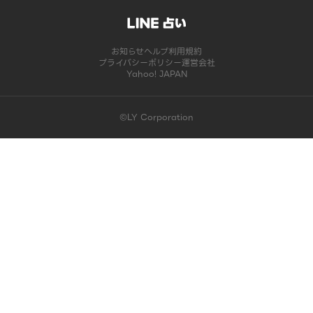
お知らせ
ヘルプ
利用規約
プライバシーポリシー
運営会社
Yahoo! JAPAN
©LY Corporation
このコンテンツは掲載が終了しました | LINE占い