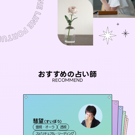
おすすめの占い師
RECOMMEND
彗望
アイリス -iris-
（
すいぼう
）
未来視師＊花
セラピスト理恵
桃源珠羽
霊視・オーラ
透視
西洋占星術
タロット
おう 霊感オラクル
霊視・オーラ
（
とうげんみう
霊視・オーラ
心理学
霊視・オーラ
）
タロット
スピリチュアル・リーディング
ルーン