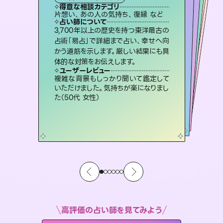
タロット
霊視・オーラ
スピリチュアル・リーディング
スピリチュアル・リーディング
スピリチュアル・リーディング
得意な相談カテゴリ
得意な相談カテゴリ
得意な相談カテゴリ
オラクルカード
得意な相談カテゴリ
得意な相談カテゴリ
片想い、あの人の気持ち、復縁 など
恋愛総合、片想い、二人の未来 など
出逢い、片想い、復縁 など
片想い、二人の未来、年の差 など
得意な相談カテゴリ
片想い、あの人の気持ち、復縁 など
恋愛総合、あの人の気持ち など
占い師について
占い師について
占い師について
占い師について
占い師について
占い師について
恋愛のお悩みの中でも特に「曖昧な関
係」の相談を得意としており、友達以上
恋人未満なお相手との今後や本音を丁
未来には何パターンもの選択肢があり
ます。不安で視えにくくなっているあな
たの素敵な未来を見つけ、その未来を
復縁、恋愛、不倫の行方、同性愛や片
思い、仕事関係や借金問題まで知りた
いことや心の負担になっていることを
3,700年以上の歴史を持つ東洋最古の
霊視×オラクルカードを使って「今」と
「未来」そして「気になるあの人の気持
ち」まで丁寧に読み解き、恋や人生のヒ
占術「易占」で詳細まで占い、幸せへ向
かう道筋を示します。厳しい結果にも具
寧に読み解き恋愛成就へと導きます。
連絡再開、復縁、成就などの報告実績多数。セラピストとして2万超の施術経験があるからこそできる鑑定で、より良い未来をサポートします。
選択できるようアドバイスします。
ントを優しく引き出します。
紐解き、背中をそっと押して導きます。
ユーザーレビュー
ユーザーレビュー
体的な対策をお伝えします。
ユーザーレビュー
ユーザーレビュー
鑑定していただいてアドバイス通りに行
動すると仲が復活してきました。ありが
ユーザーレビュー
とても心温まる鑑定でした。しかもこち
らは何も言っていないのに視えていらっ
不安な気持ちが嘘みたいに晴れまし
た…！よく視えていらっしゃるんだなと
職場の人の性質や人間関係、本心など
本当によく視えていてびっくり。対策が
ユーザーレビュー
安心感のあり、言い切ってくれる所や濁
さない鑑定のおかげで、毎回自分の気
とうございました（40代 女性）
複雑な背景もしっかり聞いて鑑定して
しゃるんだなと驚きです（30代女性）
感じました（40代 女性）
打てて前向きになれます（40代）
いただけました。気持ちが楽になりまし
持ちを整えられます（30代 男性）
た（50代 女性）
高評価の占い師を見てみよう