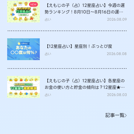
【えもじの子（占）12星座占い】今週の運
勢ランキング！8月10日～8月16日の運勢
は？
占い
2026.08.09
【12星座占い】星座別！ぶっとび度
占い
2026.08.08
【えもじの子（占）12星座占い】各星座の
お金の使い方と貯金の傾向は？12星座★徹
底解説
占い
2026.08.03
記事一覧