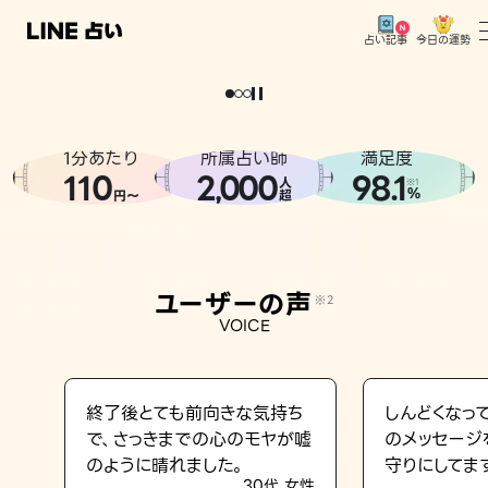
今日の運勢
占い記事
。
どうせなら
運
気
を
味
方
に
し
た
い
、
恋
も
仕
事
も
トップ
ユーザーの声
1分あたり
所属占い師
満足度
相談事例
110
2
000
98.1
,
人
※1
%
円〜
超
占いの流れ
おすすめの占い師
ユーザーの声
※2
よくある質問
VOICE
えもじの子（占）12星座占い
占い記事
終了後とても前向きな気持ち
しんどくなっ
で、さっきまでの心のモヤが嘘
のメッセージ
お知らせ
のように晴れました。
守りにしてま
30代 女性