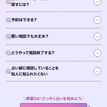
Q
探すには？
Q
予約はできる？
Q
軽い相談でも大丈夫？
Q
どうやって相談終了する？
占い師に相談していることを
Q
知人に知られたくない
準備OK！さっそく占いを始めよう