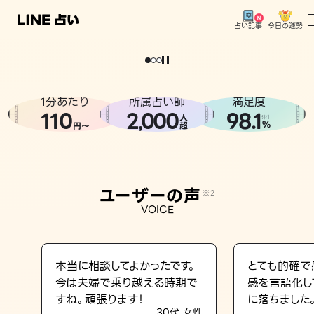
今日の運勢
占い記事
。
どうせなら
運
気
を
味
方
に
し
た
い
、
恋
も
仕
事
も
トップ
ユーザーの声
1分あたり
所属占い師
満足度
相談事例
110
2
000
98.1
,
人
※1
%
円〜
超
占いの流れ
おすすめの占い師
ユーザーの声
※2
よくある質問
VOICE
えもじの子（占）12星座占い
占い記事
本当に相談してよかったです。
とても的確で
今は夫婦で乗り越える時期で
感を言語化し
お知らせ
すね。頑張ります！
に落ちました
30代 女性