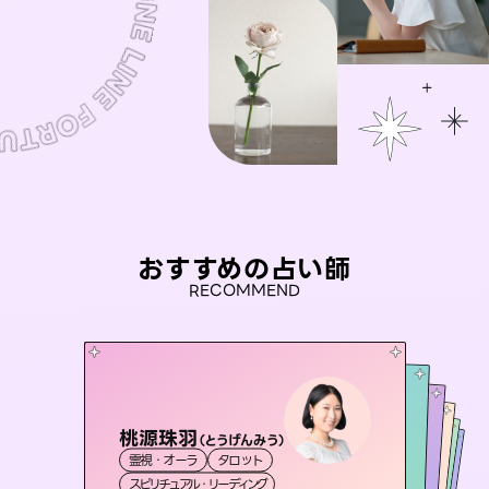
おすすめの占い師
RECOMMEND
桃源珠羽
彗望
（
とうげんみう
）
アイリス -iris-
（
すいぼう
）
おう 霊感オラクル
セラピスト理恵
霊視・オーラ
タロット
霊視・オーラ
透視
未来視師＊花
西洋占星術
タロット
霊視・オーラ
霊視・オーラ
スピリチュアル・リーディング
スピリチュアル・リーディング