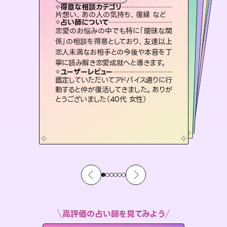
タロット
霊視・オーラ
ルーン
オラクルカード
スピリチュアル・リーディング
心理学
得意な相談カテゴリ
得意な相談カテゴリ
得意な相談カテゴリ
スピリチュアル・リーディング
得意な相談カテゴリ
得意な相談カテゴリ
片想い、あの人の気持ち、復縁 など
片想い、あの人の気持ち、復縁 など
恋愛総合、片想い、二人の未来 など
恋愛総合、あの人の気持ち など
得意な相談カテゴリ
片想い、二人の未来、年の差 など
出逢い、片想い、復縁 など
占い師について
占い師について
占い師について
占い師について
占い師について
占い師について
連絡再開、復縁、成就などの報告実績
多数。セラピストとして2万超の施術経
験があるからこそできる鑑定で、より良
復縁、恋愛、不倫の行方、同性愛や片
思い、仕事関係や借金問題まで知りた
いことや心の負担になっていることを
3,700年以上の歴史を持つ東洋最古の
占術「易占」で詳細まで占い、幸せへ向
かう道筋を示します。厳しい結果にも具
恋愛のお悩みの中でも特に「曖昧な関
未来には何パターンもの選択肢があり
ます。不安で視えにくくなっているあな
たの素敵な未来を見つけ、その未来を
係」の相談を得意としており、友達以上
恋人未満なお相手との今後や本音を丁
い未来をサポートします。
霊視×オラクルカードを使って「今」と「未来」そして「気になるあの人の気持ち」まで丁寧に読み解き、恋や人生のヒントを優しく引き出します。
紐解き、背中をそっと押して導きます。
選択できるようアドバイスします。
体的な対策をお伝えします。
ユーザーレビュー
ユーザーレビュー
寧に読み解き恋愛成就へと導きます。
ユーザーレビュー
ユーザーレビュー
とても心温まる鑑定でした。しかもこち
らは何も言っていないのに視えていらっ
ユーザーレビュー
不安な気持ちが嘘みたいに晴れまし
た…！よく視えていらっしゃるんだなと
職場の人の性質や人間関係、本心など
本当によく視えていてびっくり。対策が
安心感のあり、言い切ってくれる所や濁
さない鑑定のおかげで、毎回自分の気
ユーザーレビュー
複雑な背景もしっかり聞いて鑑定して
いただけました。気持ちが楽になりまし
しゃるんだなと驚きです（30代女性）
鑑定していただいてアドバイス通りに行
感じました（40代 女性）
打てて前向きになれます（40代）
持ちを整えられます（30代 男性）
動すると仲が復活してきました。ありが
た（50代 女性）
とうございました（40代 女性）
高評価の占い師を見てみよう