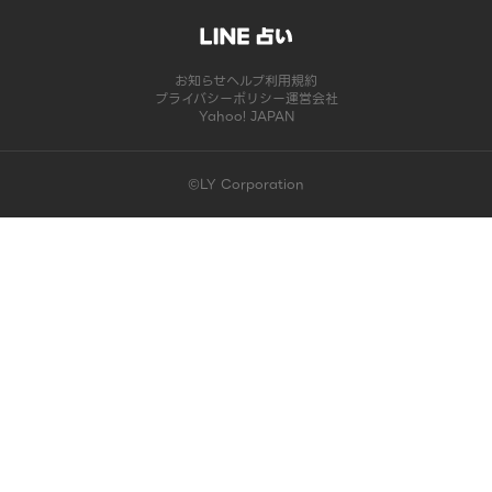
お知らせ
ヘルプ
利用規約
プライバシーポリシー
運営会社
Yahoo! JAPAN
©LY Corporation
このコンテンツは掲載が終了しました | LINE占い