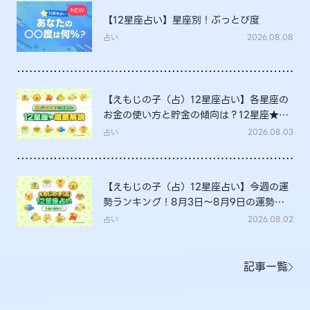
【12星座占い】星座別！ぶっとび度
占い
2026.08.08
【えもじの子（占）12星座占い】各星座の
お金の使い方と貯金の傾向は？12星座★徹
底解説
占い
2026.08.03
【えもじの子（占）12星座占い】今週の運
勢ランキング！8月3日～8月9日の運勢
は？
占い
2026.08.02
記事一覧