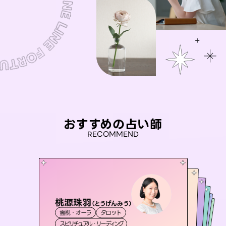
おすすめの占い師
RECOMMEND
桃源珠羽
おう 霊感オラクル
（
とうげんみう
）
アイリス -iris-
彗望
未来視師＊花
霊視・オーラ
タロット
（
すいぼう
霊視・オーラ
）
セラピスト理恵
西洋占星術
タロット
霊視・オーラ
霊視・オーラ
透視
スピリチュアル・リーディング
オラクルカード
心理学