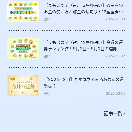
【えもじの子（占）12星座占い】各星座の
お金の使い方と貯金の傾向は？12星座★徹
底解説
占い
2026.08.03
【えもじの子（占）12星座占い】今週の運
勢ランキング！8月3日～8月9日の運勢
は？
占い
2026.08.02
【2026年8月】九星気学でみるあなたの運
勢は？
占い
2026.08.01
記事一覧