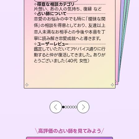
霊視・オーラ
ルーン
スピリチュアル・リーディング
スピリチュアル・リーディング
タロット
得意な相談カテゴリ
得意な相談カテゴリ
得意な相談カテゴリ
スピリチュアル・リーディング
得意な相談カテゴリ
得意な相談カテゴリ
片想い、あの人の気持ち、復縁 など
恋愛総合、あの人の気持ち など
恋愛総合、片想い、二人の未来 など
片想い、あの人の気持ち、復縁 など
得意な相談カテゴリ
出逢い、片想い、復縁 など
片想い、二人の未来、年の差 など
占い師について
占い師について
占い師について
占い師について
占い師について
占い師について
未来には何パターンもの選択肢があり
ます。不安で視えにくくなっているあな
たの素敵な未来を見つけ、その未来を
復縁、恋愛、不倫の行方、同性愛や片
思い、仕事関係や借金問題まで知りた
いことや心の負担になっていることを
霊視×オラクルカードを使って「今」と
「未来」そして「気になるあの人の気持
ち」まで丁寧に読み解き、恋や人生のヒ
恋愛のお悩みの中でも特に「曖昧な関
連絡再開、復縁、成就などの報告実績
多数。セラピストとして2万超の施術経
験があるからこそできる鑑定で、より良
係」の相談を得意としており、友達以上
恋人未満なお相手との今後や本音を丁
選択できるようアドバイスします。
3,700年以上の歴史を持つ東洋最古の占術「易占」で詳細まで占い、幸せへ向かう道筋を示します。厳しい結果にも具体的な対策をお伝えします。
紐解き、背中をそっと押して導きます。
い未来をサポートします。
ントを優しく引き出します。
ユーザーレビュー
ユーザーレビュー
寧に読み解き恋愛成就へと導きます。
ユーザーレビュー
ユーザーレビュー
職場の人の性質や人間関係、本心など
本当によく視えていてびっくり。対策が
ユーザーレビュー
複雑な背景もしっかり聞いて鑑定して
いただけました。気持ちが楽になりまし
とても心温まる鑑定でした。しかもこち
らは何も言っていないのに視えていらっ
安心感のあり、言い切ってくれる所や濁
さない鑑定のおかげで、毎回自分の気
ユーザーレビュー
不安な気持ちが嘘みたいに晴れまし
た…！よく視えていらっしゃるんだなと
打てて前向きになれます（40代）
鑑定していただいてアドバイス通りに行
た（50代 女性）
しゃるんだなと驚きです（30代女性）
持ちを整えられます（30代 男性）
動すると仲が復活してきました。ありが
感じました（40代 女性）
とうございました（40代 女性）
高評価の占い師を見てみよう