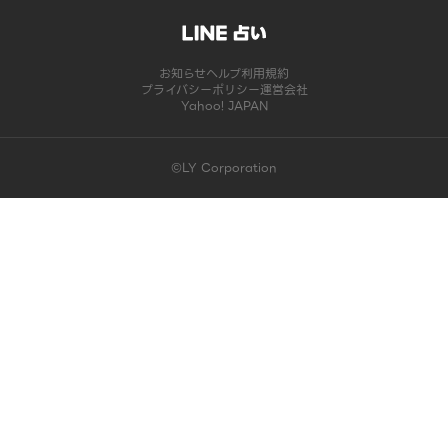
お知らせ
ヘルプ
利用規約
プライバシーポリシー
運営会社
Yahoo! JAPAN
©LY Corporation
このコンテンツは掲載が終了しました | LINE占い