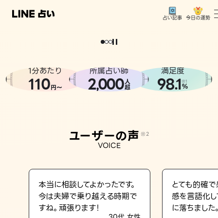
今日の運勢
占い記事
。
どうせなら
運
気
を
味
方
に
し
た
い
、
恋
も
仕
事
も
トップ
ユーザーの声
1分あたり
所属占い師
満足度
相談事例
110
2
000
98.1
,
人
※1
%
円〜
超
占いの流れ
おすすめの占い師
ユーザーの声
※2
よくある質問
VOICE
えもじの子（占）12星座占い
占い記事
本当に相談してよかったです。
とても的確で
今は夫婦で乗り越える時期で
感を言語化し
お知らせ
すね。頑張ります！
に落ちました
30代 女性