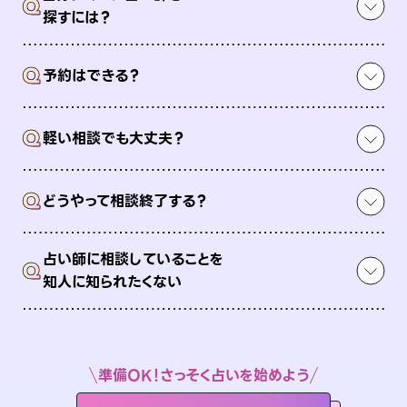
Q
探すには？
Q
予約はできる？
Q
軽い相談でも大丈夫？
Q
どうやって相談終了する？
占い師に相談していることを
Q
知人に知られたくない
準備OK！さっそく占いを始めよう