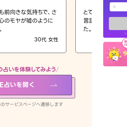
えもじの
も前向きな気持ちで、さ
とても的確で感じ
心のモヤが嘘のように
言語化してくれた
占い記事
。
た。
※
30代 女性
お知らせ
の占いを体験してみよう
NE占いを開く
※LINEアプ
リ内のサービスページへ遷移します