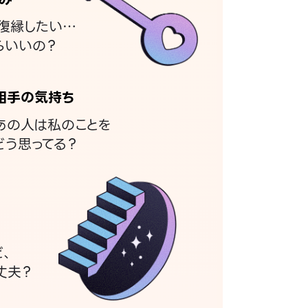
復縁したい…
らいいの？
相手の気持ち
あの人は私のことを
どう思ってる？
ど、
丈夫？