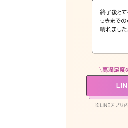
終了後とて
っきまでの
晴れました
高満足度
LI
※LINEアプ