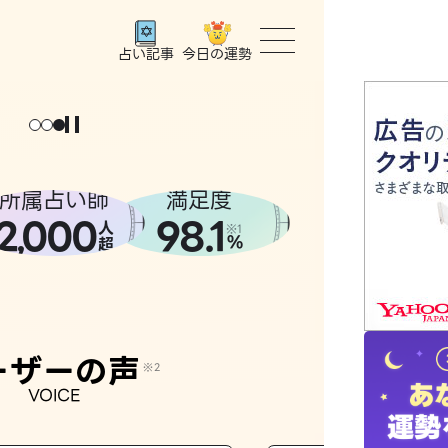
今日の運勢
占い記事
トップ
ょっと
。
元
気
に
な
った
、
話
し
たら
ユーザー
所属占い師
満足度
2
000
98.1
,
人
相談事例
※1
%
超
占いの流
おすすめ
ーザーの声
※2
VOICE
よくある