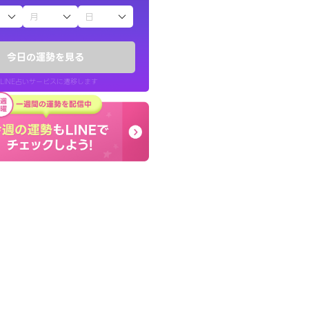
子（占）12星座占い
ていた違和感を
癒し系でおしゃべりした
ので腑に落ちまし
お願いしてます(笑)
今日の運勢を見る
問題解決もピカイチ！
LINE占いサービスに遷移します
30代 女性
LINE占いを開く
リ内のサービスページへ遷移します