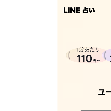
なんかち
1分あたり
110
円〜
ユ