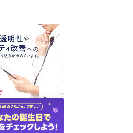
の声
れ
の占い師
質問