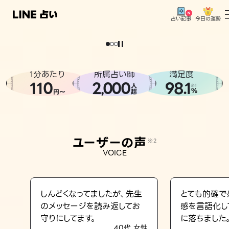
今日の運勢
占い記事
。
どうせなら
運
気
を
味
方
に
し
た
い
、
恋
も
仕
事
も
トップ
ユーザーの声
1分あたり
所属占い師
満足度
相談事例
110
2
000
98.1
,
人
※1
%
円〜
超
占いの流れ
おすすめの占い師
ユーザーの声
※2
よくある質問
VOICE
えもじの子（占）12星座占い
占い記事
しんどくなってましたが、先生
とても的確で
のメッセージを読み返してお
感を言語化し
お知らせ
守りにしてます。
に落ちました
40代 女性