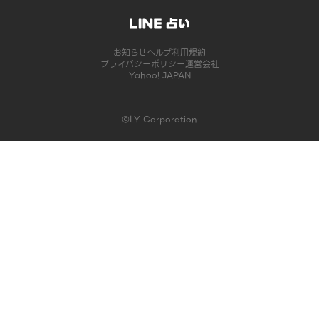
お知らせ
ヘルプ
利用規約
プライバシーポリシー
運営会社
Yahoo! JAPAN
©LY Corporation
このコンテンツは掲載が終了しました | LINE占い