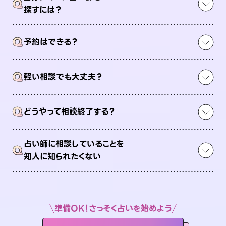
Q
探すには？
Q
予約はできる？
Q
軽い相談でも大丈夫？
Q
どうやって相談終了する？
占い師に相談していることを
Q
知人に知られたくない
準備OK！さっそく占いを始めよう