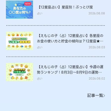
【12星座占い】星座別！ぶっとび度
占い
2026.08.08
【えもじの子（占）12星座占い】各星座の
お金の使い方と貯金の傾向は？12星座★徹
底解説
占い
2026.08.03
【えもじの子（占）12星座占い】今週の運
勢ランキング！8月3日～8月9日の運勢
は？
占い
2026.08.02
記事一覧