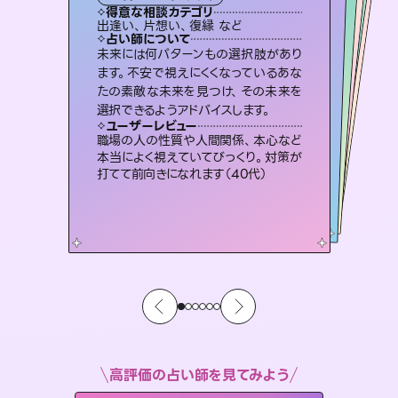
タロット
霊視・オーラ
スピリチュアル・リーディング
）
オラクルカード
スピリチュアル・リーディング
タロット
得意な相談カテゴリ
得意な相談カテゴリ
得意な相談カテゴリ
スピリチュアル・リーディング
得意な相談カテゴリ
得意な相談カテゴリ
出逢い、片想い、復縁 など
恋愛総合、片想い、二人の未来 など
片想い、あの人の気持ち、復縁 など
恋愛総合、あの人の気持ち など
得意な相談カテゴリ
片想い、二人の未来、年の差 など
片想い、あの人の気持ち、復縁 など
占い師について
占い師について
占い師について
占い師について
占い師について
占い師について
連絡再開、復縁、成就などの報告実績
多数。セラピストとして2万超の施術経
験があるからこそできる鑑定で、より良
3,700年以上の歴史を持つ東洋最古の
占術「易占」で詳細まで占い、幸せへ向
かう道筋を示します。厳しい結果にも具
復縁、恋愛、不倫の行方、同性愛や片
思い、仕事関係や借金問題まで知りた
いことや心の負担になっていることを
未来には何パターンもの選択肢があり
恋愛のお悩みの中でも特に「曖昧な関
係」の相談を得意としており、友達以上
恋人未満なお相手との今後や本音を丁
ます。不安で視えにくくなっているあな
たの素敵な未来を見つけ、その未来を
い未来をサポートします。
霊視×オラクルカードを使って「今」と「未来」そして「気になるあの人の気持ち」まで丁寧に読み解き、恋や人生のヒントを優しく引き出します。
体的な対策をお伝えします。
寧に読み解き恋愛成就へと導きます。
紐解き、背中をそっと押して導きます。
ユーザーレビュー
ユーザーレビュー
選択できるようアドバイスします。
ユーザーレビュー
ユーザーレビュー
とても心温まる鑑定でした。しかもこち
らは何も言っていないのに視えていらっ
ユーザーレビュー
不安な気持ちが嘘みたいに晴れまし
た…！よく視えていらっしゃるんだなと
鑑定していただいてアドバイス通りに行
動すると仲が復活してきました。ありが
複雑な背景もしっかり聞いて鑑定して
いただけました。気持ちが楽になりまし
ユーザーレビュー
安心感のあり、言い切ってくれる所や濁
さない鑑定のおかげで、毎回自分の気
しゃるんだなと驚きです（30代女性）
職場の人の性質や人間関係、本心など
感じました（40代 女性）
とうございました（40代 女性）
た（50代 女性）
本当によく視えていてびっくり。対策が
持ちを整えられます（30代 男性）
打てて前向きになれます（40代）
高評価の占い師を見てみよう