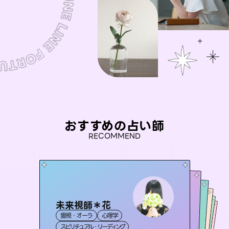
おすすめの占い師
RECOMMEND
未来視師＊花
アイリス -iris-
彗望
おう 霊感オラクル
（
すいぼう
セラピスト理恵
）
霊視・オーラ
心理学
西洋占星術
タロット
桃源珠羽
霊視・オーラ
霊視・オーラ
透視
霊視・オーラ
（
スピリチュアル・リーディング
とうげんみう
ルーン