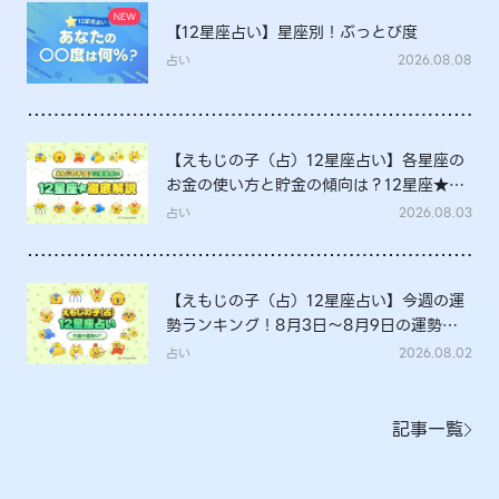
【12星座占い】星座別！ぶっとび度
占い
2026.08.08
【えもじの子（占）12星座占い】各星座の
お金の使い方と貯金の傾向は？12星座★徹
底解説
占い
2026.08.03
【えもじの子（占）12星座占い】今週の運
勢ランキング！8月3日～8月9日の運勢
は？
占い
2026.08.02
記事一覧