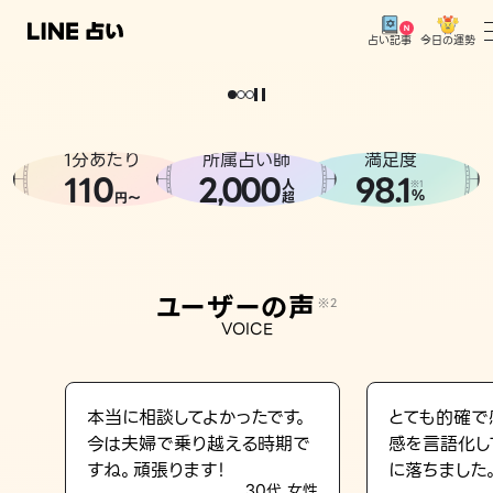
今日の運勢
占い記事
。
どうせなら
運
気
を
味
方
に
し
た
い
、
恋
も
仕
事
も
トップ
ユーザーの声
1分あたり
所属占い師
満足度
相談事例
110
2
000
98.1
,
人
※1
%
円〜
超
占いの流れ
おすすめの占い師
ユーザーの声
※2
よくある質問
VOICE
えもじの子（占）12星座占い
占い記事
本当に相談してよかったです。
とても的確で
今は夫婦で乗り越える時期で
感を言語化し
お知らせ
すね。頑張ります！
に落ちました
30代 女性