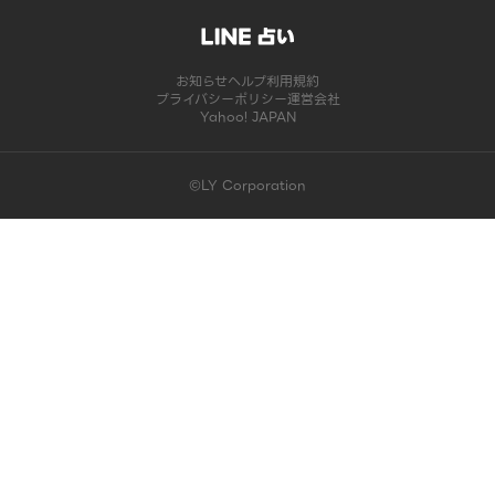
お知らせ
ヘルプ
利用規約
プライバシーポリシー
運営会社
Yahoo! JAPAN
©LY Corporation
このコンテンツは掲載が終了しました | LINE占い