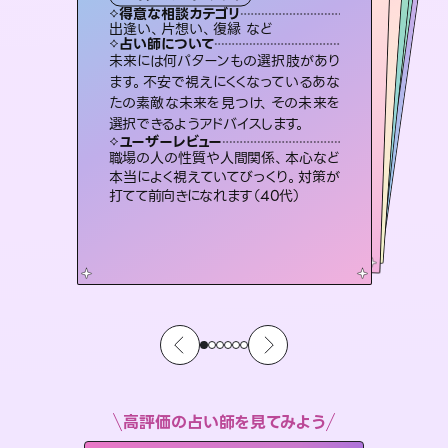
西洋占星術
スピリチュアル・リーディング
スピリチュアル・リーディング
スピリチュアル・リーディング
タロット
得意な相談カテゴリ
得意な相談カテゴリ
得意な相談カテゴリ
ルーン
得意な相談カテゴリ
得意な相談カテゴリ
出逢い、片想い、復縁 など
恋愛総合、あの人の気持ち など
片想い、あの人の気持ち、復縁 など
片想い、二人の未来、年の差 など
得意な相談カテゴリ
片想い、あの人の気持ち、復縁 など
恋愛総合、片想い、二人の未来 など
占い師について
占い師について
占い師について
占い師について
占い師について
占い師について
3,700年以上の歴史を持つ東洋最古の
占術「易占」で詳細まで占い、幸せへ向
かう道筋を示します。厳しい結果にも具
恋愛のお悩みの中でも特に「曖昧な関
係」の相談を得意としており、友達以上
恋人未満なお相手との今後や本音を丁
霊視×オラクルカードを使って「今」と
「未来」そして「気になるあの人の気持
ち」まで丁寧に読み解き、恋や人生のヒ
未来には何パターンもの選択肢があり
復縁、恋愛、不倫の行方、同性愛や片
思い、仕事関係や借金問題まで知りた
いことや心の負担になっていることを
ます。不安で視えにくくなっているあな
たの素敵な未来を見つけ、その未来を
体的な対策をお伝えします。
連絡再開、復縁、成就などの報告実績多数。セラピストとして2万超の施術経験があるからこそできる鑑定で、より良い未来をサポートします。
寧に読み解き恋愛成就へと導きます。
紐解き、背中をそっと押して導きます。
ントを優しく引き出します。
ユーザーレビュー
ユーザーレビュー
選択できるようアドバイスします。
ユーザーレビュー
ユーザーレビュー
複雑な背景もしっかり聞いて鑑定して
いただけました。気持ちが楽になりまし
ユーザーレビュー
とても心温まる鑑定でした。しかもこち
らは何も言っていないのに視えていらっ
安心感のあり、言い切ってくれる所や濁
さない鑑定のおかげで、毎回自分の気
鑑定していただいてアドバイス通りに行
動すると仲が復活してきました。ありが
ユーザーレビュー
不安な気持ちが嘘みたいに晴れまし
た…！よく視えていらっしゃるんだなと
た（50代 女性）
職場の人の性質や人間関係、本心など
しゃるんだなと驚きです（30代女性）
持ちを整えられます（30代 男性）
とうございました（40代 女性）
本当によく視えていてびっくり。対策が
感じました（40代 女性）
打てて前向きになれます（40代）
高評価の占い師を見てみよう