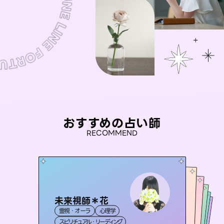
おすすめの占い師
RECOMMEND
未来視師＊花
おう 霊感オラクル
桃源珠羽
セラピスト理恵
（
とうげんみう
彗望
霊視・オーラ
心理学
）
霊視・オーラ
（
アイリス -iris-
すいぼう
霊視・オーラ
）
霊視・オーラ
タロット
霊視・オーラ
タロット
スピリチュアル・リーディング
オラクルカード
透視