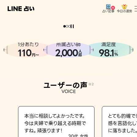
今日の運勢
占い記事
。
どうせなら
運
気
を
味
方
に
し
た
い
、
恋
も
仕
事
も
トップ
ユーザーの声
1分あたり
所属占い師
満足度
相談事例
110
2
000
98.1
,
人
※1
%
円〜
超
占いの流れ
おすすめの占い師
ユーザーの声
※2
よくある質問
VOICE
えもじの子（占）12星座占い
占い記事
本当に相談してよかったです。
とても的確で
今は夫婦で乗り越える時期で
感を言語化し
お知らせ
すね。頑張ります！
に落ちました
30代 女性