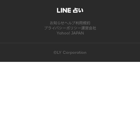
お知らせ
ヘルプ
利用規約
プライバシーポリシー
運営会社
Yahoo! JAPAN
©LY Corporation
このコンテンツは掲載が終了しました | LINE占い