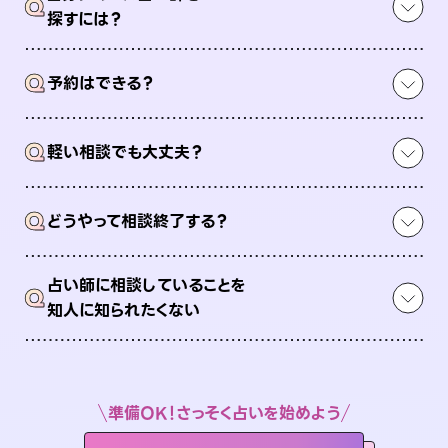
Q
探すには？
Q
予約はできる？
Q
軽い相談でも大丈夫？
Q
どうやって相談終了する？
占い師に相談していることを
Q
知人に知られたくない
準備OK！さっそく占いを始めよう