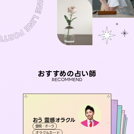
おすすめの占い師
RECOMMEND
おう 霊感オラクル
アイリス -iris-
彗望
桃源珠羽
（
すいぼう
未来視師＊花
）
霊視・オーラ
西洋占星術
（
とうげんみう
タロット
セラピスト理恵
霊視・オーラ
）
霊視・オーラ
透視
霊視・オーラ
タロット
オラクルカード
ルーン
心理学