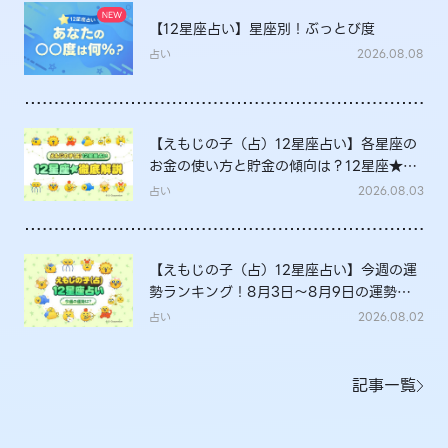
【12星座占い】星座別！ぶっとび度
占い
2026.08.08
【えもじの子（占）12星座占い】各星座の
お金の使い方と貯金の傾向は？12星座★徹
底解説
占い
2026.08.03
【えもじの子（占）12星座占い】今週の運
勢ランキング！8月3日～8月9日の運勢
は？
占い
2026.08.02
記事一覧