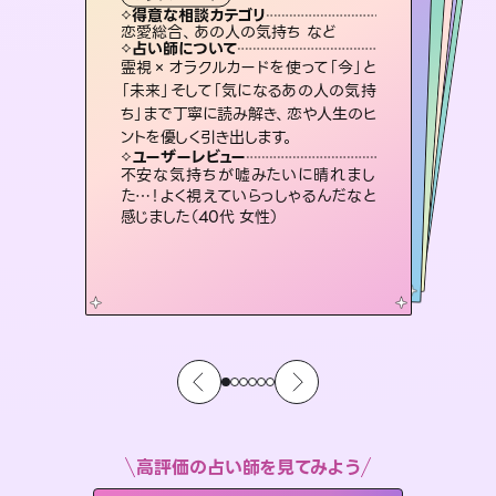
霊視・オーラ
スピリチュアル・リーディング
スピリチュアル・リーディング
スピリチュアル・リーディング
タロット
得意な相談カテゴリ
得意な相談カテゴリ
得意な相談カテゴリ
スピリチュアル・リーディング
得意な相談カテゴリ
得意な相談カテゴリ
恋愛総合、あの人の気持ち など
恋愛総合、片想い、二人の未来 など
片想い、あの人の気持ち、復縁 など
片想い、あの人の気持ち、復縁 など
得意な相談カテゴリ
出逢い、片想い、復縁 など
片想い、二人の未来、年の差 など
占い師について
占い師について
占い師について
占い師について
占い師について
占い師について
未来には何パターンもの選択肢があり
ます。不安で視えにくくなっているあな
たの素敵な未来を見つけ、その未来を
3,700年以上の歴史を持つ東洋最古の
占術「易占」で詳細まで占い、幸せへ向
かう道筋を示します。厳しい結果にも具
復縁、恋愛、不倫の行方、同性愛や片
思い、仕事関係や借金問題まで知りた
いことや心の負担になっていることを
霊視×オラクルカードを使って「今」と
連絡再開、復縁、成就などの報告実績
多数。セラピストとして2万超の施術経
験があるからこそできる鑑定で、より良
「未来」そして「気になるあの人の気持
ち」まで丁寧に読み解き、恋や人生のヒ
選択できるようアドバイスします。
恋愛のお悩みの中でも特に「曖昧な関係」の相談を得意としており、友達以上恋人未満なお相手との今後や本音を丁寧に読み解き恋愛成就へと導きます。
体的な対策をお伝えします。
い未来をサポートします。
紐解き、背中をそっと押して導きます。
ユーザーレビュー
ユーザーレビュー
ントを優しく引き出します。
ユーザーレビュー
ユーザーレビュー
職場の人の性質や人間関係、本心など
本当によく視えていてびっくり。対策が
ユーザーレビュー
鑑定していただいてアドバイス通りに行
動すると仲が復活してきました。ありが
とても心温まる鑑定でした。しかもこち
らは何も言っていないのに視えていらっ
複雑な背景もしっかり聞いて鑑定して
いただけました。気持ちが楽になりまし
ユーザーレビュー
安心感のあり、言い切ってくれる所や濁
さない鑑定のおかげで、毎回自分の気
打てて前向きになれます（40代）
不安な気持ちが嘘みたいに晴れまし
とうございました（40代 女性）
しゃるんだなと驚きです（30代女性）
た（50代 女性）
た…！よく視えていらっしゃるんだなと
持ちを整えられます（30代 男性）
感じました（40代 女性）
高評価の占い師を見てみよう