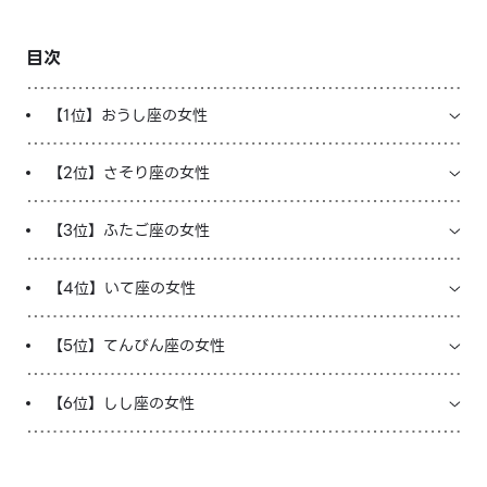
LINE占いを開く
目次
※LINEアプリ内のサービスページへ遷移します
【1位】おうし座の女性
【2位】さそり座の女性
【3位】ふたご座の女性
【4位】いて座の女性
【5位】てんびん座の女性
【6位】しし座の女性