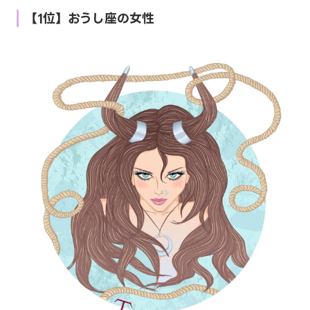
【1位】おうし座の女性