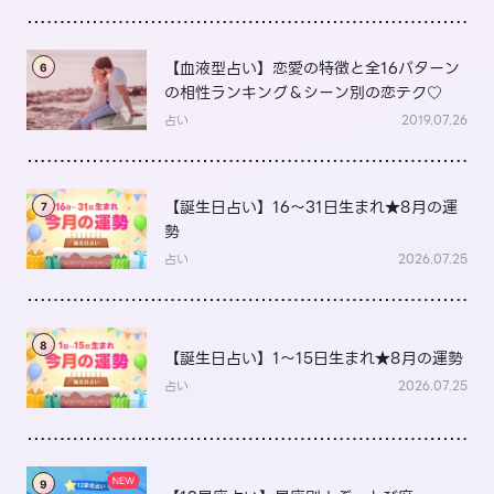
【血液型占い】恋愛の特徴と全16パターン
6
の相性ランキング＆シーン別の恋テク♡
占い
2019.07.26
【誕生日占い】16～31日生まれ★8月の運
7
勢
占い
2026.07.25
8
【誕生日占い】1～15日生まれ★8月の運勢
占い
2026.07.25
9