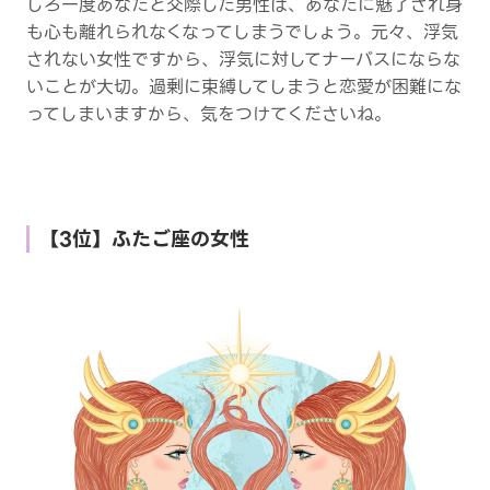
しろ一度あなたと交際した男性は、あなたに魅了され身
も心も離れられなくなってしまうでしょう。元々、浮気
されない女性ですから、浮気に対してナーバスにならな
いことが大切。過剰に束縛してしまうと恋愛が困難にな
ってしまいますから、気をつけてくださいね。
【3位】ふたご座の女性