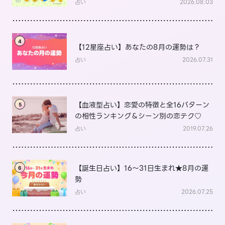
底解説
占い
2026.08.03
4
【12星座占い】あなたの8月の運勢は？
占い
2026.07.31
【血液型占い】恋愛の特徴と全16パターン
5
の相性ランキング＆シーン別の恋テク♡
占い
2019.07.26
【誕生日占い】16～31日生まれ★8月の運
6
勢
占い
2026.07.25