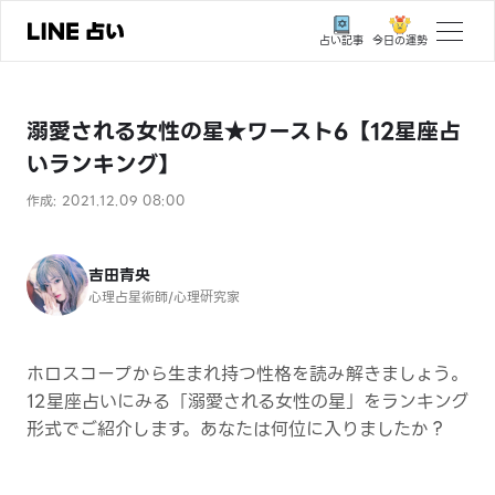
今日の運勢
占い記事
トップ
溺愛される女性の星★ワースト6【12星座占
ユーザーの声
いランキング】
相談事例
作成: 2021.12.09 08:00
占いの流れ
おすすめの占い師
吉田青央
心理占星術師/心理硏究家
よくある質問
えもじの子（占）12星座占い
ホロスコープから生まれ持つ性格を読み解きましょう。
12星座占いにみる「溺愛される女性の星」をランキング
占い記事
形式でご紹介します。あなたは何位に入りましたか？
お知らせ