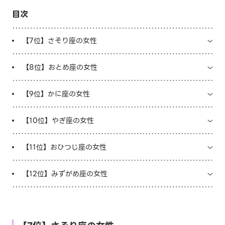
目次
LINE占いを開く
※LINEアプリ内のサービスページへ遷移します
【7位】さそり座の女性
【8位】おとめ座の女性
【9位】かに座の女性
【10位】やぎ座の女性
【11位】おひつじ座の女性
【12位】みずがめ座の女性