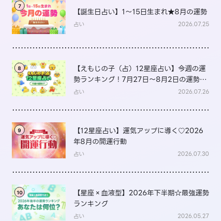
7
【誕生日占い】1～15日生まれ★8月の運勢
占い
2026.07.25
【えもじの子（占）12星座占い】今週の運
8
勢ランキング！7月27日～8月2日の運勢
は？
占い
2026.07.26
【12星座占い】運気アップに導く♡2026
9
年8月の開運行動
占い
2026.07.30
【星座×血液型】2026年下半期☆最強運勢
10
ランキング
占い
2026.05.27