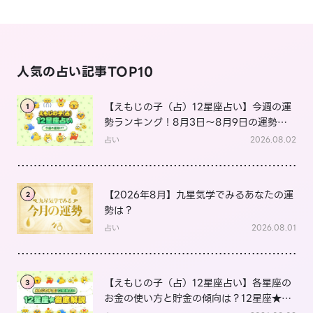
人気の占い記事TOP10
【えもじの子（占）12星座占い】今週の運
1
勢ランキング！8月3日～8月9日の運勢
は？
占い
2026.08.02
【2026年8月】九星気学でみるあなたの運
2
勢は？
占い
2026.08.01
【えもじの子（占）12星座占い】各星座の
3
お金の使い方と貯金の傾向は？12星座★徹