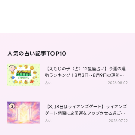
人気の占い記事TOP10
【えもじの子（占）12星座占い】今週の運
1
勢ランキング！8月3日～8月9日の運勢
は？
占い
2026.08.02
【8月8日はライオンズゲート】ライオンズ
2
ゲート期間に恋愛運をアップさせる過ごし
方は？
占い
2026.07.22