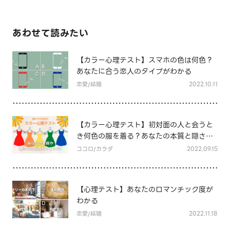
あわせて読みたい
【カラー心理テスト】スマホの色は何色？
あなたに合う恋人のタイプがわかる
恋愛/結婚
2022.10.11
【カラー心理テスト】初対面の人と会うと
き何色の服を着る？あなたの本質と隠され
た心理がわかる
ココロ/カラダ
2022.09.15
【心理テスト】あなたのロマンチック度が
わかる
恋愛/結婚
2022.11.18