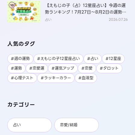
【えもじの子（占）12星座占い】今週の運
10
勢ランキング！7月27日～8月2日の運勢
は？
占い
2026.07.26
人気のタグ
#週の運勢
#えもじの子12星座占い
#占い
#12星座
#運勢
#恋愛運
#運気アップ
#恋愛
#タロット
#心理テスト
#ラッキーカラー
#血液型
カテゴリー
占い
恋愛/結婚