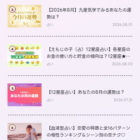
【2026年8月】九星気学でみるあなたの運
3
勢は？
占い
2026.08.01
【えもじの子（占）12星座占い】各星座の
4
お金の使い方と貯金の傾向は？12星座★徹
底解説
占い
2026.08.03
5
【12星座占い】あなたの8月の運勢は？
占い
2026.07.31
【血液型占い】恋愛の特徴と全16パターン
6
の相性ランキング＆シーン別の恋テク♡