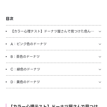
LINE占いを開く
目次
※LINEアプリ内のサービスページへ遷移します
【カラー心理テスト】ドーナツ屋さんで見つけた色んな
色のドーナ
A：ピンク色のドーナツ
B：茶色のドーナツ
C：緑色のドーナツ
D：黄色のドーナツ
【カラー心理テスト】ドーナツ屋さんで見つけ