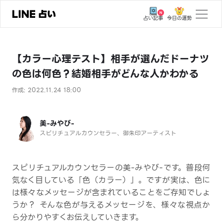
今日の運勢
占い記事
トップ
【カラー心理テスト】相手が選んだドーナツ
ユーザーの声
の色は何色？結婚相手がどんな人かわかる
相談事例
作成: 2022.11.24 18:00
占いの流れ
おすすめの占い師
美-みやび-
スピリチュアルカウンセラー、御朱印アーティスト
よくある質問
えもじの子（占）12星座占い
スピリチュアルカウンセラーの美-みやび-です。普段何
気なく目している「色（カラー）」。ですが実は、色に
占い記事
は様々なメッセージが含まれていることをご存知でしょ
うか？ そんな色が与えるメッセージを、様々な視点か
お知らせ
ら分かりやすくお伝えしていきます。