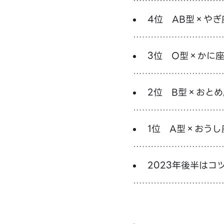
4位 AB型×やぎ
3位 O型×かに
2位 B型×おと
1位 A型×おうし
2023年後半はコ