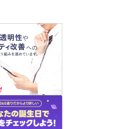
の声
れ
の占い師
質問