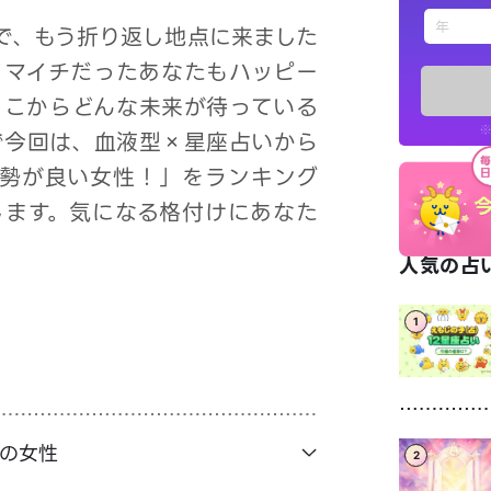
えもじの
ので、もう折り返し地点に来ました
イマイチだったあなたもハッピー
占い記事
ここからどんな未来が待っている
※
こで今回は、血液型×星座占いから
お知らせ
運勢が良い女性！」をランキング
します。気になる格付けにあなた
人気の占い
1
※LINEアプ
座の女性
2