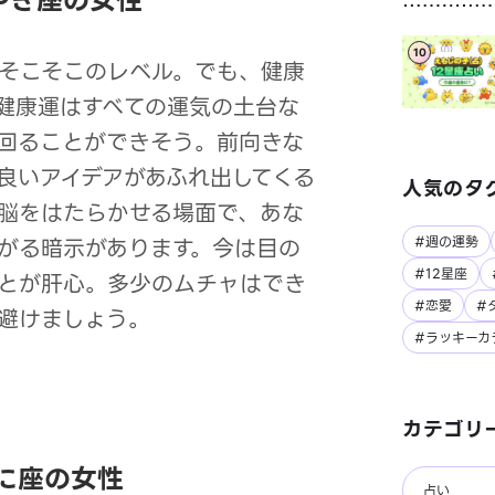
やぎ座の女性
10
そこそこのレベル。でも、健康
健康運はすべての運気の土台な
回ることができそう。前向きな
良いアイデアがあふれ出してくる
人気のタ
脳をはたらかせる場面で、あな
がる暗示があります。今は目の
#週の運勢
#12星座
とが肝心。多少のムチャはでき
#恋愛
#
避けましょう。
#ラッキーカ
カテゴリ
に座の女性
占い