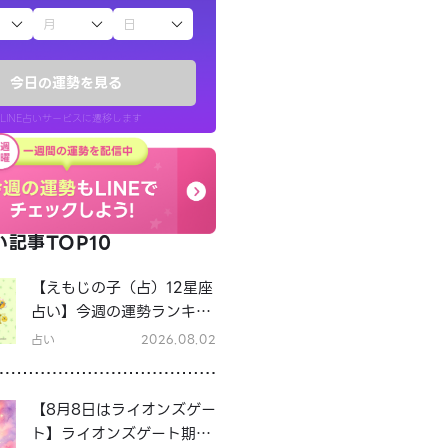
子（占）12星座占い
今日の運勢を見る
LINE占いサービスに遷移します
記事TOP10
LINE占いを開く
【えもじの子（占）12星座
リ内のサービスページへ遷移します
占い】今週の運勢ランキン
グ！8月3日～8月9日の運
占い
2026.08.02
勢は？
【8月8日はライオンズゲー
ト】ライオンズゲート期間