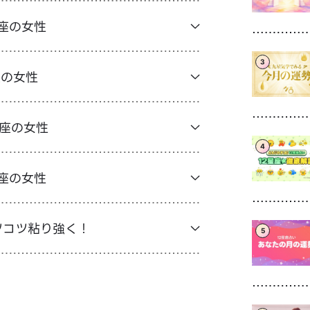
座の女性
3
座の女性
め座の女性
4
座の女性
ツコツ粘り強く！
5