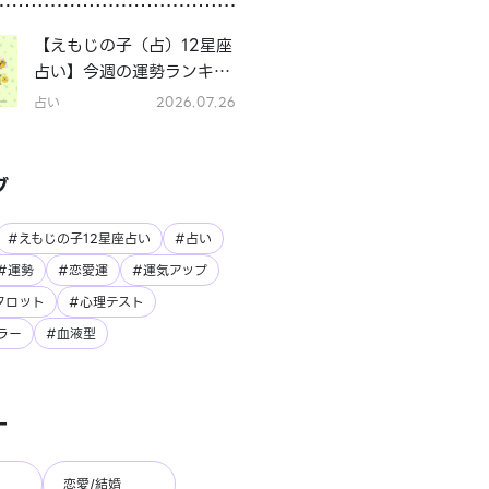
【えもじの子（占）12星座
占い】今週の運勢ランキン
グ！7月27日～8月2日の運
占い
2026.07.26
勢は？
グ
#えもじの子12星座占い
#占い
#運勢
#恋愛運
#運気アップ
タロット
#心理テスト
ラー
#血液型
ー
恋愛/結婚