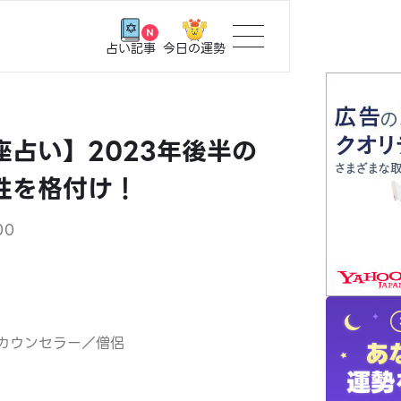
今日の運勢
占い記事
トップ
座占い】2023年後半の
ユーザー
性を格付け！
相談事例
00
占いの流
おすすめ
カウンセラー／僧侶
よくある