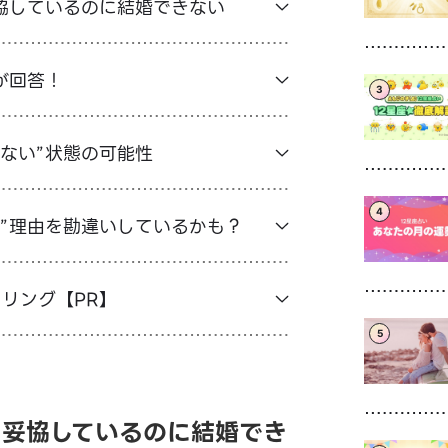
協しているのに結婚できない
が回答！
3
ない”状態の可能性
4
い”理由を勘違いしているかも？
セリング【PR】
5
】妥協しているのに結婚でき