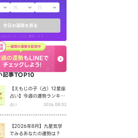
子（占）12星座占い
今日の運勢を見る
LINE占いサービスに遷移します
記事TOP10
LINE占いを開く
【えもじの子（占）12星座
リ内のサービスページへ遷移します
占い】今週の運勢ランキン
グ！8月3日～8月9日の運
占い
2026.08.02
勢は？
【2026年8月】九星気学
でみるあなたの運勢は？