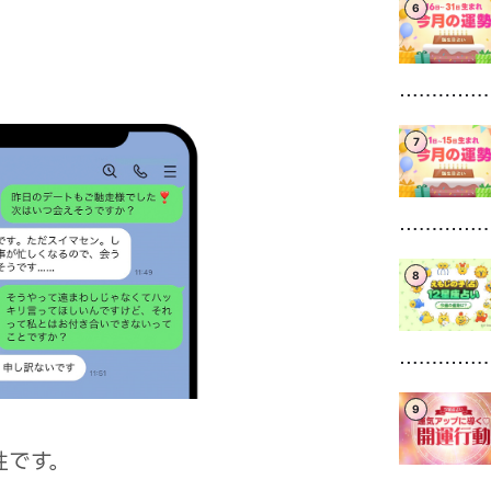
6
7
8
9
性です。