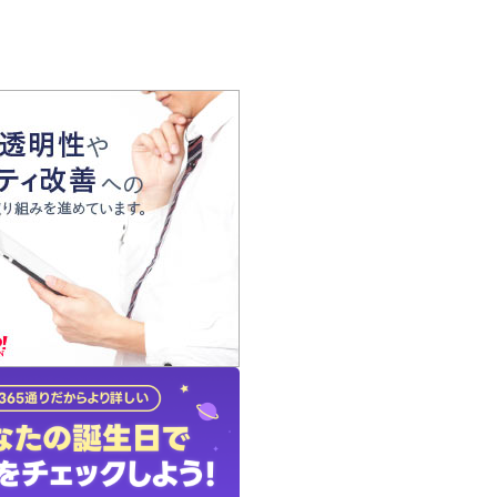
の声
れ
の占い師
質問