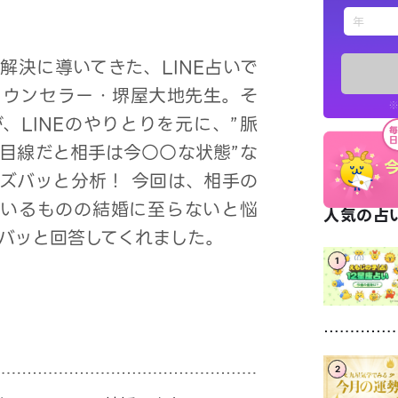
えもじの
解決に導いてきた、LINE占いで
占い記事
カウンセラー・堺屋大地先生。そ
※
、LINEのやりとりを元に、”脈
お知らせ
男目線だと相手は今○○な状態”な
ズバッと分析！ 今回は、相手の
ているものの結婚に至らないと悩
人気の占い
バッと回答してくれました。
1
※LINEアプ
2