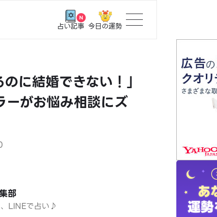
今日の運勢
占い記事
トップ
るのに結婚できない！」
ユーザー
ラーがお悩み相談にズ
相談事例
占いの流
0
おすすめ
編集部
よくある
日、LINEで占い♪