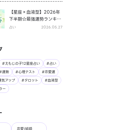
【星座×血液型】2026年
下半期☆最強運勢ランキン
グ
占い
2026.05.27
グ
#えもじの子12星座占い
#占い
#運勢
#心理テスト
#恋愛運
運気アップ
#タロット
#血液型
ラー
ー
恋愛/結婚