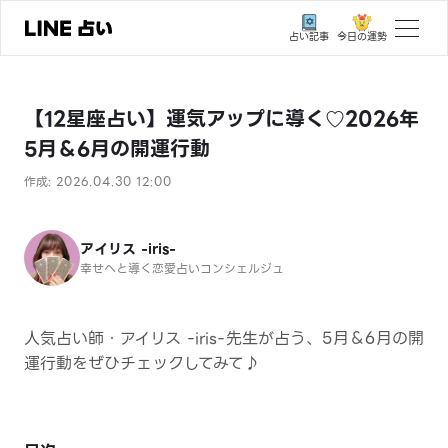
今日の運勢
占い記事
トップ
【12星座占い】運気アップに導く♡2026年
ユーザーの声
5月＆6月の開運行動
相談事例
作成: 2026.04.30 12:00
占いの流れ
おすすめの占い師
アイリス -iris-
幸せへと導く恋愛占いコンシェルジュ
よくある質問
えもじの子（占）12星座占い
人気占い師・アイリス -iris-先生が占う、5月＆6月の開
運行動をぜひチェックしてみて♪
占い記事
お知らせ