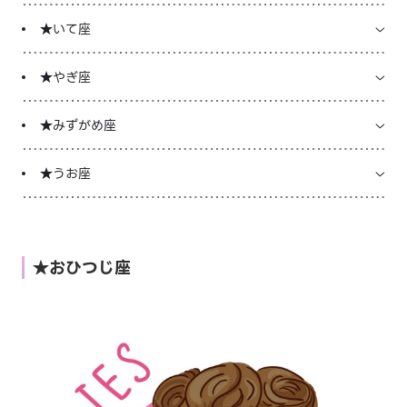
★いて座
★やぎ座
★みずがめ座
★うお座
★おひつじ座