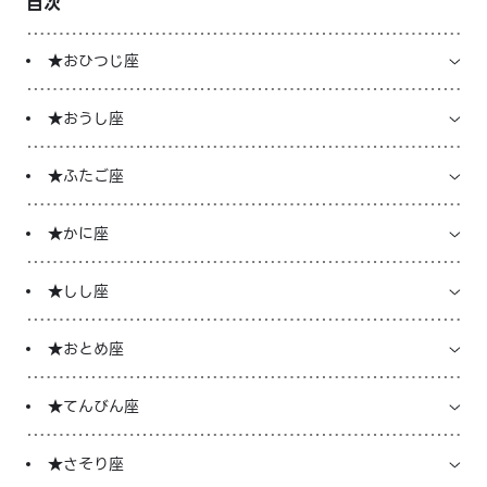
目次
LINE占いを開く
★おひつじ座
※LINEアプリ内のサービスページへ遷移します
★おうし座
★ふたご座
★かに座
★しし座
★おとめ座
★てんびん座
★さそり座