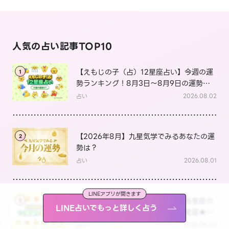
人気の占い記事TOP10
【えもじの子（占）12星座占い】今週の運
1
勢ランキング！8月3日～8月9日の運勢
は？
占い
2026.08.02
【2026年8月】九星気学でみるあなたの運
2
勢は？
占い
2026.08.01
LINEアプリが開きます
【えもじの子（占）12星座占い】各星座の
3
LINE占いでもっと詳しく占う
お金の使い方と貯金の傾向は？12星座★徹
底解説
占い
2026.08.03