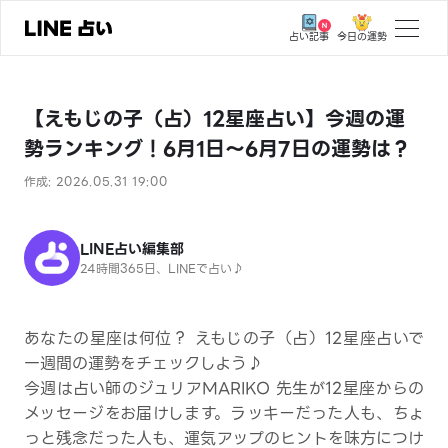
今日の運勢
占い記事
トップ
【えもじの子（占）12星座占い】今週の運
ユーザーの声
勢ランキング！6月1日～6月7日の運勢は？
相談事例
作成: 2026.05.31 19:00
占いの流れ
おすすめの占い師
LINE占い編集部
24時間365日、LINEで占い♪
よくある質問
えもじの子（占）12星座占い
あなたの星座は何位？ えもじの子（占）12星座占いで
一週間の運勢をチェックしよう♪
占い記事
今週は占い師のジュリアMARIKO 先生が12星座からの
メッセージをお届けします。ラッキーだった人も、ちょ
お知らせ
っと残念だった人も、運気アップのヒントを味方につけ