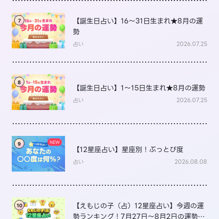
【誕生日占い】16～31日生まれ★8月の運
7
勢
占い
2026.07.25
8
【誕生日占い】1～15日生まれ★8月の運勢
占い
2026.07.25
9
【12星座占い】星座別！ぶっとび度
占い
2026.08.08
【えもじの子（占）12星座占い】今週の運
10
勢ランキング！7月27日～8月2日の運勢