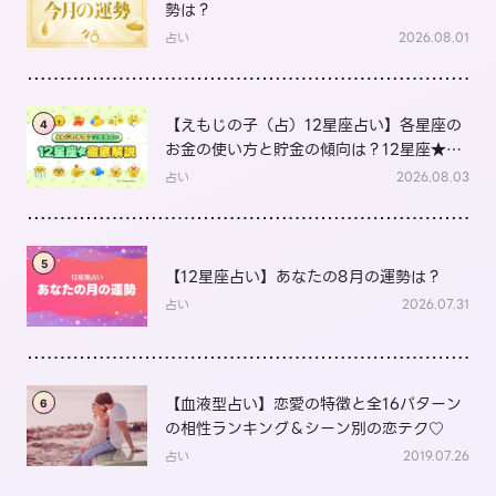
勢は？
占い
2026.08.01
【えもじの子（占）12星座占い】各星座の
4
お金の使い方と貯金の傾向は？12星座★徹
底解説
占い
2026.08.03
5
【12星座占い】あなたの8月の運勢は？
占い
2026.07.31
【血液型占い】恋愛の特徴と全16パターン
6
の相性ランキング＆シーン別の恋テク♡
占い
2019.07.26