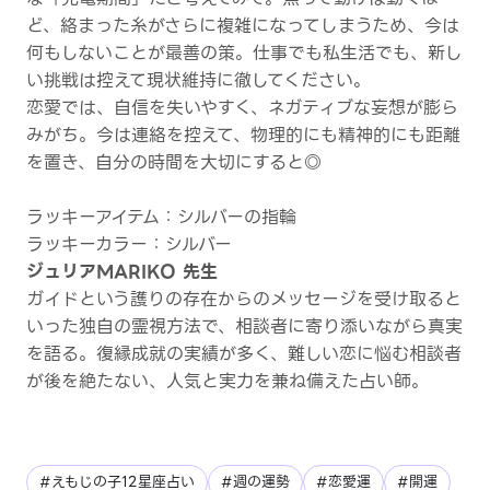
ど、絡まった糸がさらに複雑になってしまうため、今は
何もしないことが最善の策。仕事でも私生活でも、新し
い挑戦は控えて現状維持に徹してください。
恋愛では、自信を失いやすく、ネガティブな妄想が膨ら
みがち。今は連絡を控えて、物理的にも精神的にも距離
を置き、自分の時間を大切にすると◎
ラッキーアイテム：シルバーの指輪
ラッキーカラー：シルバー
ジュリアMARIKO 先生
ガイドという護りの存在からのメッセージを受け取ると
いった独自の霊視方法で、相談者に寄り添いながら真実
を語る。復縁成就の実績が多く、難しい恋に悩む相談者
が後を絶たない、人気と実力を兼ね備えた占い師。
#えもじの子12星座占い
#週の運勢
#恋愛運
#開運