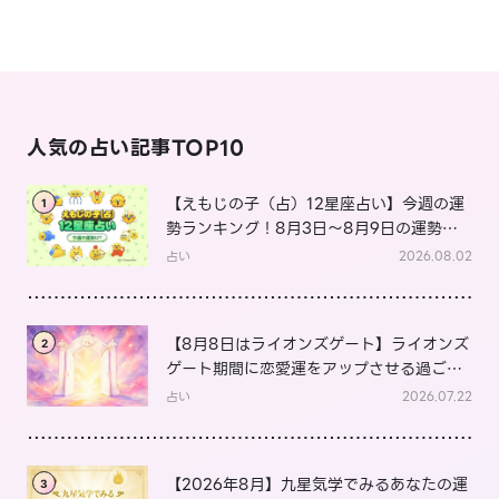
人気の占い記事TOP10
【えもじの子（占）12星座占い】今週の運
1
勢ランキング！8月3日～8月9日の運勢
は？
占い
2026.08.02
【8月8日はライオンズゲート】ライオンズ
2
ゲート期間に恋愛運をアップさせる過ごし
方は？
占い
2026.07.22
【2026年8月】九星気学でみるあなたの運
3