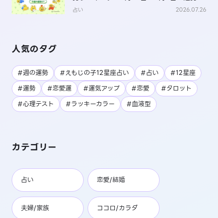
は？
占い
2026.07.26
人気のタグ
#週の運勢
#えもじの子12星座占い
#占い
#12星座
#運勢
#恋愛運
#運気アップ
#恋愛
#タロット
#心理テスト
#ラッキーカラー
#血液型
カテゴリー
占い
恋愛/結婚
夫婦/家族
ココロ/カラダ