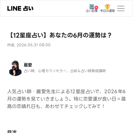
今日の運勢
占い記事
トップ
【12星座占い】あなたの6月の運勢は？
ユーザーの声
作成: 2026.05.31 08:00
相談事例
占いの流れ
麗愛
占い師、心理カウンセラー、占術＆占い師育成講師
おすすめの占い師
よくある質問
人気占い師・麗愛先生による12星座占いで、2026年6
えもじの子（占）12星座占い
月の運勢を見ていきましょう。特に恋愛運が良い日＝最
高の恋晴れ日も、あわせてチェックしてみて！
占い記事
お知らせ
目次