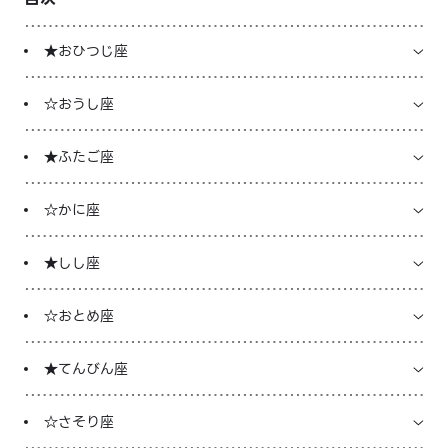
LINE占いを開く
★おひつじ座
※LINEアプリ内のサービスページへ遷移します
☆おうし座
★ふたご座
☆かに座
★しし座
☆おとめ座
★てんびん座
☆さそり座