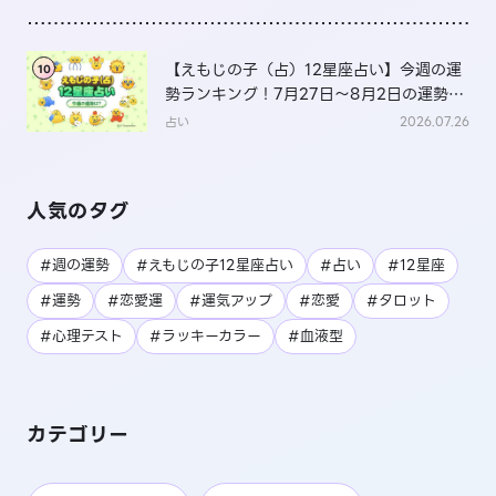
【えもじの子（占）12星座占い】今週の運
10
勢ランキング！7月27日～8月2日の運勢
は？
占い
2026.07.26
人気のタグ
#週の運勢
#えもじの子12星座占い
#占い
#12星座
#運勢
#恋愛運
#運気アップ
#恋愛
#タロット
#心理テスト
#ラッキーカラー
#血液型
カテゴリー