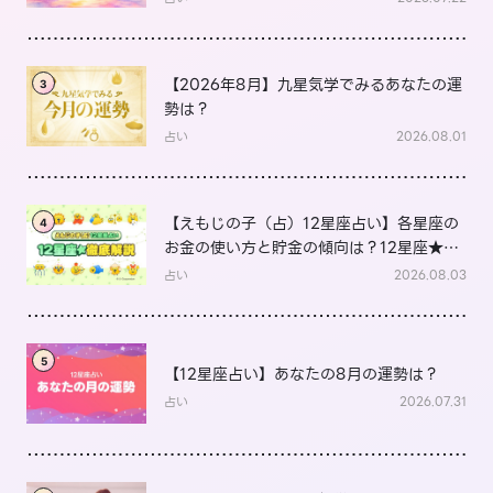
【2026年8月】九星気学でみるあなたの運
3
勢は？
占い
2026.08.01
【えもじの子（占）12星座占い】各星座の
4
お金の使い方と貯金の傾向は？12星座★徹
底解説
占い
2026.08.03
5
【12星座占い】あなたの8月の運勢は？
占い
2026.07.31