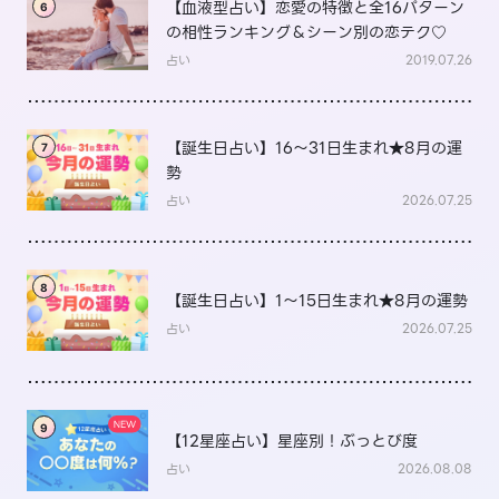
【血液型占い】恋愛の特徴と全16パターン
6
の相性ランキング＆シーン別の恋テク♡
占い
2019.07.26
【誕生日占い】16～31日生まれ★8月の運
7
勢
占い
2026.07.25
8
【誕生日占い】1～15日生まれ★8月の運勢
占い
2026.07.25
9
【12星座占い】星座別！ぶっとび度
占い
2026.08.08