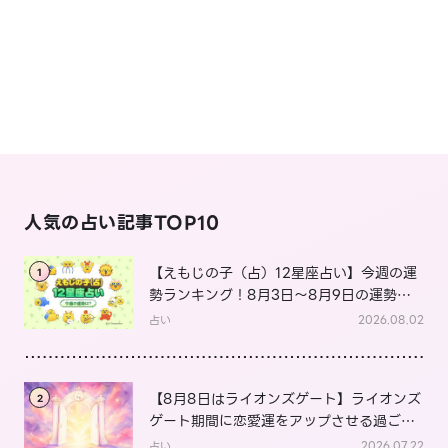
人気の占い記事TOP10
【えもじの子（占）12星座占い】今週の運
1
勢ランキング！8月3日～8月9日の運勢
は？
占い
2026.08.02
【8月8日はライオンズゲート】ライオンズ
2
ゲート期間に恋愛運をアップさせる過ごし
方は？
占い
2026.07.22