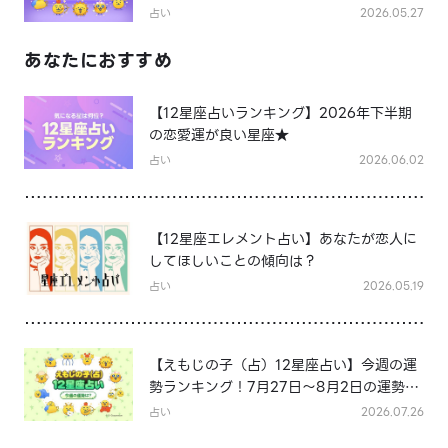
占い
2026.05.27
あなたにおすすめ
【12星座占いランキング】2026年下半期
の恋愛運が良い星座★
占い
2026.06.02
【12星座エレメント占い】あなたが恋人に
してほしいことの傾向は？
占い
2026.05.19
【えもじの子（占）12星座占い】今週の運
勢ランキング！7月27日～8月2日の運勢
は？
占い
2026.07.26