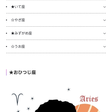
★いて座
☆やぎ座
★みずがめ座
☆うお座
★おひつじ座