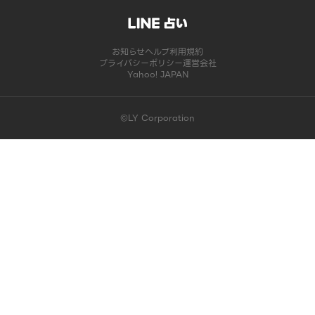
お知らせ
ヘルプ
利用規約
プライバシーポリシー
運営会社
Yahoo! JAPAN
©LY Corporation
このコンテンツは掲載が終了しました | LINE占い