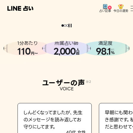
今日の運勢
占い記事
。
どうせなら
運
気
を
味
方
に
し
た
い
、
恋
も
仕
事
も
トップ
ユーザーの声
1分あたり
所属占い師
満足度
相談事例
110
2
000
98.1
,
人
※1
%
円〜
超
占いの流れ
おすすめの占い師
ユーザーの声
※2
よくある質問
VOICE
えもじの子（占）12星座占い
占い記事
しんどくなってましたが、先生
早朝にも関わ
のメッセージを読み返してお
き感謝です。
お知らせ
守りにしてます。
だと思わせて
40代 女性