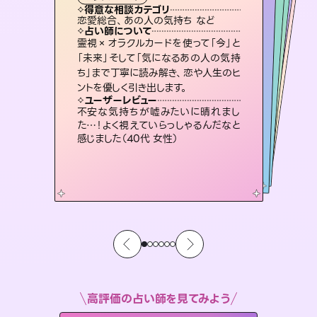
霊視・オーラ
スピリチュアル・リーディング
）
スピリチュアル・リーディング
スピリチュアル・リーディング
タロット
得意な相談カテゴリ
得意な相談カテゴリ
得意な相談カテゴリ
スピリチュアル・リーディング
得意な相談カテゴリ
得意な相談カテゴリ
恋愛総合、あの人の気持ち など
恋愛総合、片想い、二人の未来 など
片想い、二人の未来、年の差 など
片想い、あの人の気持ち、復縁 など
得意な相談カテゴリ
出逢い、片想い、復縁 など
片想い、あの人の気持ち、復縁 など
占い師について
占い師について
占い師について
占い師について
占い師について
占い師について
未来には何パターンもの選択肢があり
ます。不安で視えにくくなっているあな
たの素敵な未来を見つけ、その未来を
連絡再開、復縁、成就などの報告実績
多数。セラピストとして2万超の施術経
験があるからこそできる鑑定で、より良
復縁、恋愛、不倫の行方、同性愛や片
思い、仕事関係や借金問題まで知りた
いことや心の負担になっていることを
霊視×オラクルカードを使って「今」と
恋愛のお悩みの中でも特に「曖昧な関
係」の相談を得意としており、友達以上
恋人未満なお相手との今後や本音を丁
「未来」そして「気になるあの人の気持
ち」まで丁寧に読み解き、恋や人生のヒ
選択できるようアドバイスします。
3,700年以上の歴史を持つ東洋最古の占術「易占」で詳細まで占い、幸せへ向かう道筋を示します。厳しい結果にも具体的な対策をお伝えします。
い未来をサポートします。
寧に読み解き恋愛成就へと導きます。
紐解き、背中をそっと押して導きます。
ユーザーレビュー
ユーザーレビュー
ントを優しく引き出します。
ユーザーレビュー
ユーザーレビュー
職場の人の性質や人間関係、本心など
本当によく視えていてびっくり。対策が
ユーザーレビュー
複雑な背景もしっかり聞いて鑑定して
いただけました。気持ちが楽になりまし
鑑定していただいてアドバイス通りに行
動すると仲が復活してきました。ありが
とても心温まる鑑定でした。しかもこち
らは何も言っていないのに視えていらっ
ユーザーレビュー
安心感のあり、言い切ってくれる所や濁
さない鑑定のおかげで、毎回自分の気
打てて前向きになれます（40代）
不安な気持ちが嘘みたいに晴れまし
た（50代 女性）
とうございました（40代 女性）
しゃるんだなと驚きです（30代女性）
た…！よく視えていらっしゃるんだなと
持ちを整えられます（30代 男性）
感じました（40代 女性）
高評価の占い師を見てみよう