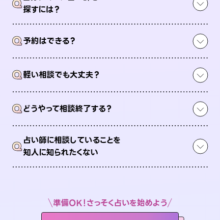
Q
探すには？
Q
予約はできる？
Q
軽い相談でも大丈夫？
Q
どうやって相談終了する？
占い師に相談していることを
Q
知人に知られたくない
準備OK！さっそく占いを始めよう