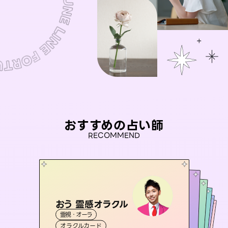
おすすめの占い師
RECOMMEND
おう 霊感オラクル
アイリス -iris-
セラピスト理恵
彗望
未来視師＊花
霊視・オーラ
（
すいぼう
西洋占星術
）
タロット
桃源珠羽
霊視・オーラ
霊視・オーラ
タロット
霊視・オーラ
透視
（
オラクルカード
とうげんみう
ルーン
心理学