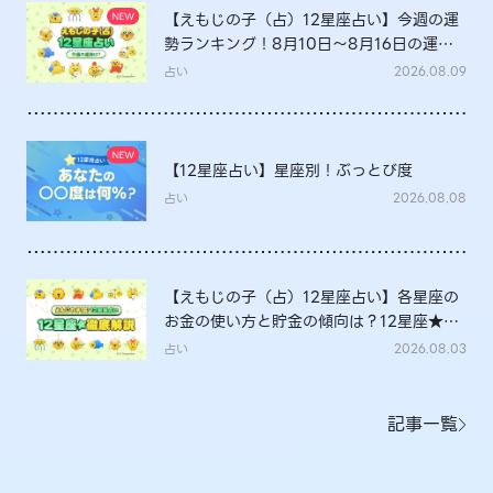
【えもじの子（占）12星座占い】今週の運
勢ランキング！8月10日～8月16日の運勢
は？
占い
2026.08.09
【12星座占い】星座別！ぶっとび度
占い
2026.08.08
【えもじの子（占）12星座占い】各星座の
お金の使い方と貯金の傾向は？12星座★徹
底解説
占い
2026.08.03
記事一覧