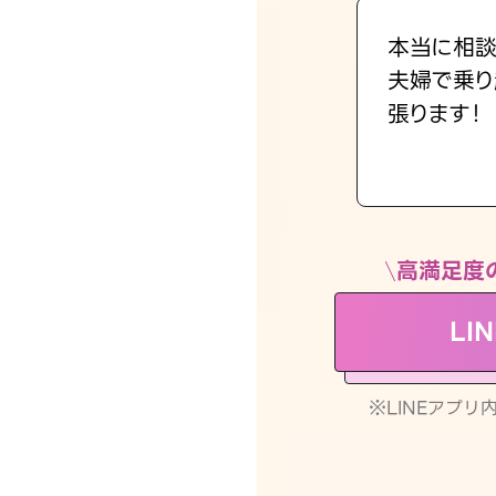
本当に相談
夫婦で乗り
張ります！
高満足度
LI
※LINEアプ