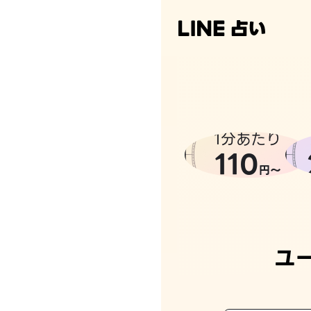
なんかち
1分あたり
110
円〜
ユ