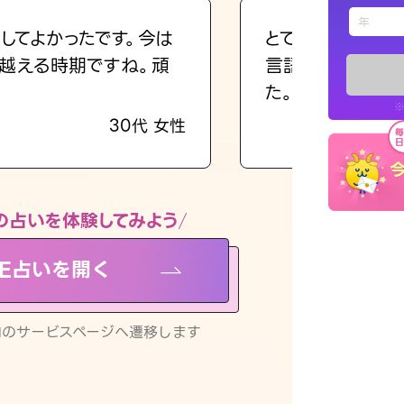
えもじの
してよかったです。今は
とても的確で感じ
越える時期ですね。頑
言語化してくれた
占い記事
た。
※
30代 女性
お知らせ
の占いを体験してみよう
NE占いを開く
※LINEアプ
リ内のサービスページへ遷移します