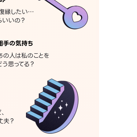
復縁したい…
らいいの？
相手の気持ち
あの人は私のことを
どう思ってる？
ど、
丈夫？