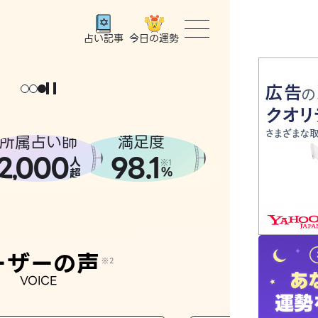
今日の運勢
占い記事
トップ
ょっと
。
元
気
に
な
った
、
話
し
たら
ユーザー
所属占い師
満足度
2
000
98.1
,
人
相談事例
※1
%
超
占いの流
おすすめ
ーザーの声
※2
VOICE
よくある