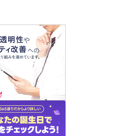
の声
れ
の占い師
質問