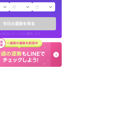
子（占）12星座占い
ていた違和感を
終了後とても前向きな気
ので腑に落ちまし
っきまでの心のモヤが嘘
今日の運勢を見る
晴れました。
LINE占いサービスに遷移します
30代 女性
LINE占いを開く
リ内のサービスページへ遷移します