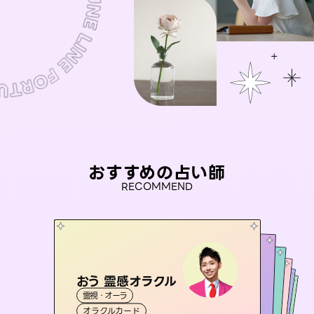
おすすめの占い師
RECOMMEND
おう 霊感オラクル
アイリス -iris-
彗望
桃源珠羽
（
すいぼう
未来視師＊花
）
霊視・オーラ
西洋占星術
（
とうげんみう
タロット
セラピスト理恵
霊視・オーラ
）
霊視・オーラ
透視
霊視・オーラ
タロット
オラクルカード
ルーン
心理学