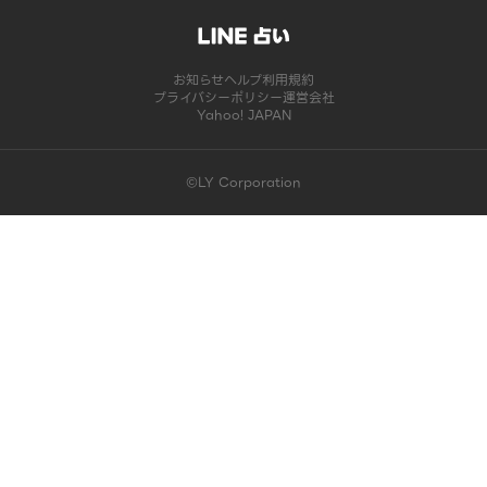
お知らせ
ヘルプ
利用規約
プライバシーポリシー
運営会社
Yahoo! JAPAN
©LY Corporation
このコンテンツは掲載が終了しました | LINE占い