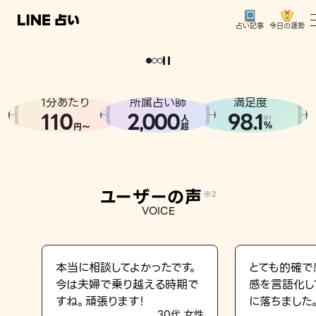
今日の運勢
占い記事
。
どうせなら
運
気
を
味
方
に
し
た
い
、
恋
も
仕
事
も
トップ
ユーザーの声
1分あたり
所属占い師
満足度
相談事例
110
2
000
98.1
,
人
※1
%
円〜
超
占いの流れ
おすすめの占い師
ユーザーの声
※2
よくある質問
VOICE
えもじの子（占）12星座占い
占い記事
本当に相談してよかったです。
とても的確で
今は夫婦で乗り越える時期で
感を言語化し
お知らせ
すね。頑張ります！
に落ちました
30代 女性