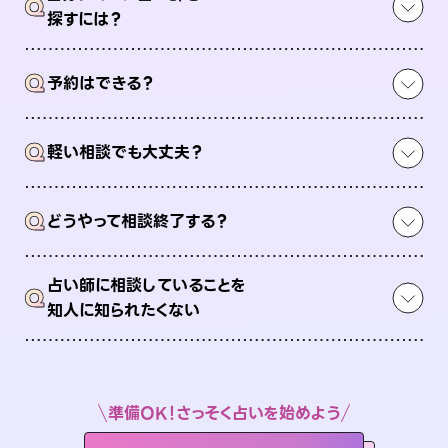
Q
探すには？
Q
予約はできる？
Q
軽い相談でも大丈夫？
Q
どうやって相談終了する？
占い師に相談していることを
Q
知人に知られたくない
準備OK！さっそく占いを始めよう