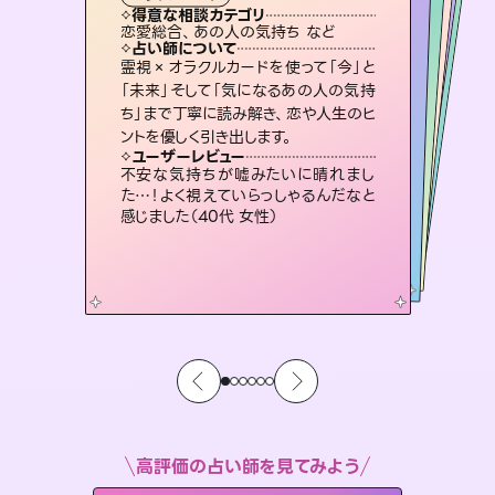
霊視・オーラ
スピリチュアル・リーディング
スピリチュアル・リーディング
スピリチュアル・リーディング
タロット
得意な相談カテゴリ
得意な相談カテゴリ
得意な相談カテゴリ
スピリチュアル・リーディング
得意な相談カテゴリ
得意な相談カテゴリ
恋愛総合、あの人の気持ち など
恋愛総合、片想い、二人の未来 など
片想い、あの人の気持ち、復縁 など
片想い、あの人の気持ち、復縁 など
得意な相談カテゴリ
出逢い、片想い、復縁 など
片想い、二人の未来、年の差 など
占い師について
占い師について
占い師について
占い師について
占い師について
占い師について
未来には何パターンもの選択肢があり
ます。不安で視えにくくなっているあな
たの素敵な未来を見つけ、その未来を
3,700年以上の歴史を持つ東洋最古の
占術「易占」で詳細まで占い、幸せへ向
かう道筋を示します。厳しい結果にも具
復縁、恋愛、不倫の行方、同性愛や片
思い、仕事関係や借金問題まで知りた
いことや心の負担になっていることを
霊視×オラクルカードを使って「今」と
連絡再開、復縁、成就などの報告実績
多数。セラピストとして2万超の施術経
験があるからこそできる鑑定で、より良
「未来」そして「気になるあの人の気持
ち」まで丁寧に読み解き、恋や人生のヒ
選択できるようアドバイスします。
恋愛のお悩みの中でも特に「曖昧な関係」の相談を得意としており、友達以上恋人未満なお相手との今後や本音を丁寧に読み解き恋愛成就へと導きます。
体的な対策をお伝えします。
い未来をサポートします。
紐解き、背中をそっと押して導きます。
ユーザーレビュー
ユーザーレビュー
ントを優しく引き出します。
ユーザーレビュー
ユーザーレビュー
職場の人の性質や人間関係、本心など
本当によく視えていてびっくり。対策が
ユーザーレビュー
鑑定していただいてアドバイス通りに行
動すると仲が復活してきました。ありが
とても心温まる鑑定でした。しかもこち
らは何も言っていないのに視えていらっ
複雑な背景もしっかり聞いて鑑定して
いただけました。気持ちが楽になりまし
ユーザーレビュー
安心感のあり、言い切ってくれる所や濁
さない鑑定のおかげで、毎回自分の気
打てて前向きになれます（40代）
不安な気持ちが嘘みたいに晴れまし
とうございました（40代 女性）
しゃるんだなと驚きです（30代女性）
た（50代 女性）
た…！よく視えていらっしゃるんだなと
持ちを整えられます（30代 男性）
感じました（40代 女性）
高評価の占い師を見てみよう