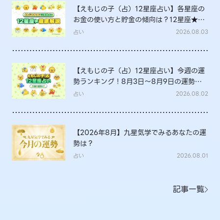
【えもじの子（占）12星座占い】各星座の
お金の使い方と貯金の傾向は？12星座★徹
底解説
占い
2026.08.03
【えもじの子（占）12星座占い】今週の運
勢ランキング！8月3日～8月9日の運勢
は？
占い
2026.08.02
【2026年8月】九星気学でみるあなたの運
勢は？
占い
2026.08.01
記事一覧