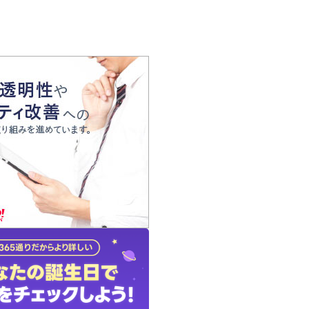
の声
れ
の占い師
質問