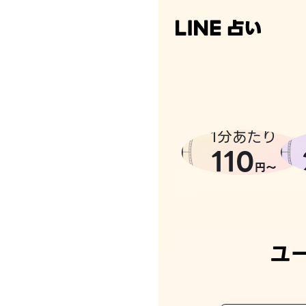
なんかち
1分あたり
110
円〜
ユ