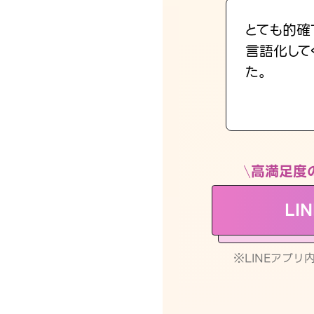
とても的確
言語化して
た。
高満足度
LI
※LINEアプ