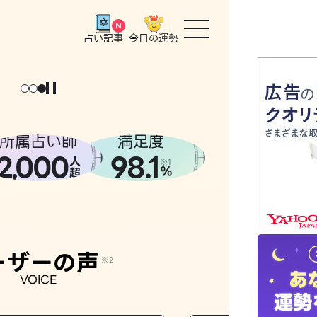
今日の運勢
占い記事
トップ
ょっと
。
元
気
に
な
った
、
話
し
たら
ユーザー
所属占い師
満足度
2
000
98.1
,
人
相談事例
※1
%
超
占いの流
おすすめ
ーザーの声
※2
VOICE
よくある