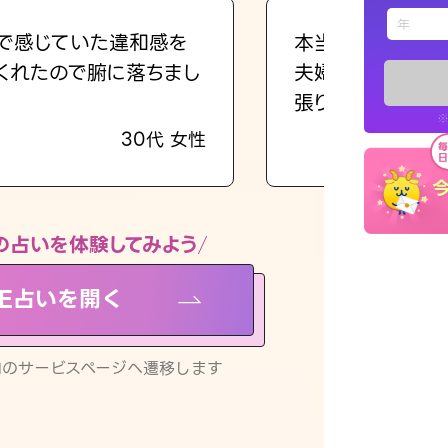
えもじの
で感じていた違和感を
本当に相談してよ
くれたので腑に落ちまし
夫婦で乗り越える
占い記事
張ります！
※
30代 女性
お知らせ
の占いを体験してみよう
NE占いを開く
※LINEアプ
リ内のサービスページへ遷移します