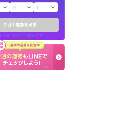
子（占）12星座占い
かったです。今は
癒し系でおしゃべりした
時期ですね。頑
お願いしてます(笑)
今日の運勢を見る
問題解決もピカイチ！
LINE占いサービスに遷移します
30代 女性
LINE占いを開く
リ内のサービスページへ遷移します