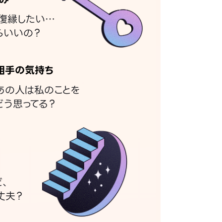
復縁したい…
らいいの？
相手の気持ち
あの人は私のことを
どう思ってる？
ど、
丈夫？