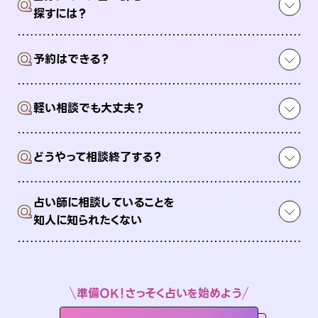
Q
探すには？
Q
予約はできる？
Q
軽い相談でも大丈夫？
Q
どうやって相談終了する？
占い師に相談していることを
Q
知人に知られたくない
準備OK！さっそく占いを始めよう