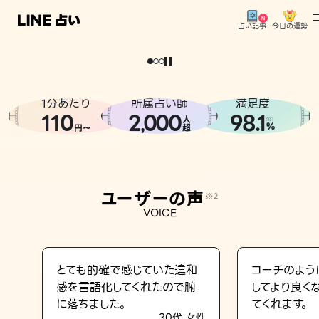
今日の運勢
占い記事
。
どうせなら
運
気
を
味
方
に
し
た
い
、
恋
も
仕
事
も
トップ
ユーザーの声
1分あたり
所属占い師
満足度
相談事例
110
2
000
98.1
,
人
※1
%
円〜
超
占いの流れ
おすすめの占い師
ユーザーの声
※2
よくある質問
VOICE
えもじの子（占）12星座占い
占い記事
とても的確で感じていた違和
コーチのよう
感を言語化してくれたので腑
してより良く
お知らせ
に落ちました。
てくれます。
30代 女性