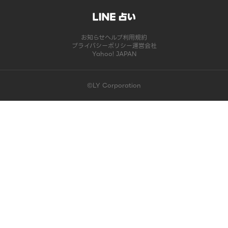
お知らせ
ヘルプ
利用規約
プライバシーポリシー
運営会社
Yahoo! JAPAN
©LY Corporation
このコンテンツは掲載が終了しました | LINE占い