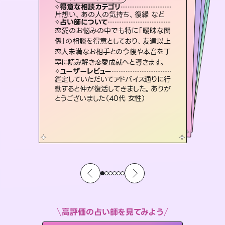
タロット
霊視・オーラ
スピリチュアル・リーディング
ルーン
スピリチュアル・リーディング
透視
得意な相談カテゴリ
得意な相談カテゴリ
得意な相談カテゴリ
スピリチュアル・リーディング
得意な相談カテゴリ
得意な相談カテゴリ
片想い、あの人の気持ち、復縁 など
恋愛総合、あの人の気持ち など
出逢い、片想い、復縁 など
恋愛総合、片想い、二人の未来 など
得意な相談カテゴリ
片想い、二人の未来、年の差 など
片想い、あの人の気持ち、復縁 など
占い師について
占い師について
占い師について
占い師について
占い師について
占い師について
連絡再開、復縁、成就などの報告実績
多数。セラピストとして2万超の施術経
験があるからこそできる鑑定で、より良
未来には何パターンもの選択肢があり
ます。不安で視えにくくなっているあな
たの素敵な未来を見つけ、その未来を
霊視×オラクルカードを使って「今」と
「未来」そして「気になるあの人の気持
ち」まで丁寧に読み解き、恋や人生のヒ
恋愛のお悩みの中でも特に「曖昧な関
3,700年以上の歴史を持つ東洋最古の
占術「易占」で詳細まで占い、幸せへ向
かう道筋を示します。厳しい結果にも具
係」の相談を得意としており、友達以上
恋人未満なお相手との今後や本音を丁
い未来をサポートします。
復縁、恋愛、不倫の行方、同性愛や片思い、仕事関係や借金問題まで知りたいことや心の負担になっていることを紐解き、背中をそっと押して導きます。
選択できるようアドバイスします。
体的な対策をお伝えします。
ントを優しく引き出します。
ユーザーレビュー
ユーザーレビュー
寧に読み解き恋愛成就へと導きます。
ユーザーレビュー
ユーザーレビュー
とても心温まる鑑定でした。しかもこち
らは何も言っていないのに視えていらっ
ユーザーレビュー
安心感のあり、言い切ってくれる所や濁
さない鑑定のおかげで、毎回自分の気
複雑な背景もしっかり聞いて鑑定して
いただけました。気持ちが楽になりまし
職場の人の性質や人間関係、本心など
本当によく視えていてびっくり。対策が
ユーザーレビュー
不安な気持ちが嘘みたいに晴れまし
た…！よく視えていらっしゃるんだなと
しゃるんだなと驚きです（30代女性）
鑑定していただいてアドバイス通りに行
持ちを整えられます（30代 男性）
た（50代 女性）
打てて前向きになれます（40代）
動すると仲が復活してきました。ありが
感じました（40代 女性）
とうございました（40代 女性）
高評価の占い師を見てみよう