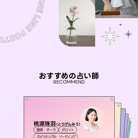
おすすめの占い師
RECOMMEND
桃源珠羽
おう 霊感オラクル
（
とうげんみう
）
未来視師＊花
アイリス -iris-
セラピスト理恵
霊視・オーラ
タロット
霊視・オーラ
彗望
霊視・オーラ
西洋占星術
心理学
（
すいぼう
霊視・オーラ
タロット
スピリチュアル・リーディング
）
オラクルカード