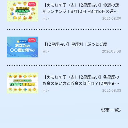
【えもじの子（占）12星座占い】今週の運
勢ランキング！8月10日～8月16日の運勢
は？
占い
2026.08.09
【12星座占い】星座別！ぶっとび度
占い
2026.08.08
【えもじの子（占）12星座占い】各星座の
お金の使い方と貯金の傾向は？12星座★徹
底解説
占い
2026.08.03
記事一覧