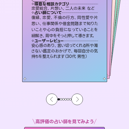
タロット
霊視・オーラ
オラクルカード
スピリチュアル・リーディング
スピリチュアル・リーディング
タロット
得意な相談カテゴリ
得意な相談カテゴリ
得意な相談カテゴリ
スピリチュアル・リーディング
得意な相談カテゴリ
得意な相談カテゴリ
恋愛総合、片想い、二人の未来 など
出逢い、片想い、復縁 など
恋愛総合、あの人の気持ち など
片想い、あの人の気持ち、復縁 など
得意な相談カテゴリ
片想い、あの人の気持ち、復縁 など
片想い、二人の未来、年の差 など
占い師について
占い師について
占い師について
占い師について
占い師について
占い師について
恋愛のお悩みの中でも特に「曖昧な関
係」の相談を得意としており、友達以上
恋人未満なお相手との今後や本音を丁
霊視×オラクルカードを使って「今」と
「未来」そして「気になるあの人の気持
ち」まで丁寧に読み解き、恋や人生のヒ
未来には何パターンもの選択肢があり
ます。不安で視えにくくなっているあな
たの素敵な未来を見つけ、その未来を
復縁、恋愛、不倫の行方、同性愛や片
連絡再開、復縁、成就などの報告実績
多数。セラピストとして2万超の施術経
験があるからこそできる鑑定で、より良
思い、仕事関係や借金問題まで知りた
いことや心の負担になっていることを
寧に読み解き恋愛成就へと導きます。
3,700年以上の歴史を持つ東洋最古の占術「易占」で詳細まで占い、幸せへ向かう道筋を示します。厳しい結果にも具体的な対策をお伝えします。
ントを優しく引き出します。
い未来をサポートします。
選択できるようアドバイスします。
ユーザーレビュー
ユーザーレビュー
紐解き、背中をそっと押して導きます。
ユーザーレビュー
ユーザーレビュー
鑑定していただいてアドバイス通りに行
動すると仲が復活してきました。ありが
ユーザーレビュー
複雑な背景もしっかり聞いて鑑定して
いただけました。気持ちが楽になりまし
とても心温まる鑑定でした。しかもこち
らは何も言っていないのに視えていらっ
不安な気持ちが嘘みたいに晴れまし
た…！よく視えていらっしゃるんだなと
ユーザーレビュー
職場の人の性質や人間関係、本心など
本当によく視えていてびっくり。対策が
とうございました（40代 女性）
安心感のあり、言い切ってくれる所や濁
た（50代 女性）
しゃるんだなと驚きです（30代女性）
感じました（40代 女性）
さない鑑定のおかげで、毎回自分の気
打てて前向きになれます（40代）
持ちを整えられます（30代 男性）
高評価の占い師を見てみよう