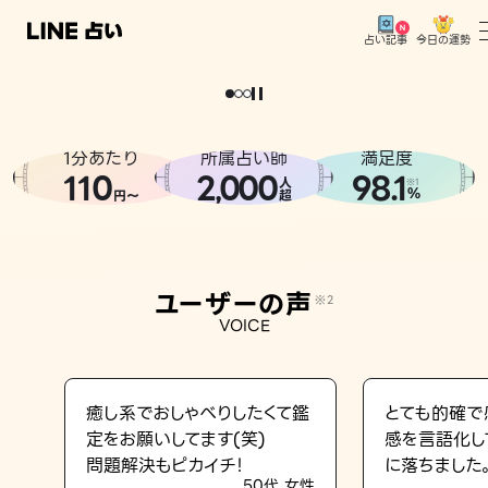
今日の運勢
占い記事
。
どうせなら
運
気
を
味
方
に
し
た
い
、
恋
も
仕
事
も
トップ
ユーザーの声
1分あたり
所属占い師
満足度
相談事例
110
2
000
98.1
,
人
※1
%
円〜
超
占いの流れ
おすすめの占い師
ユーザーの声
※2
よくある質問
VOICE
えもじの子（占）12星座占い
占い記事
癒し系でおしゃべりしたくて鑑
とても的確で
定をお願いしてます(笑)
感を言語化し
お知らせ
問題解決もピカイチ！
に落ちました
50代 女性