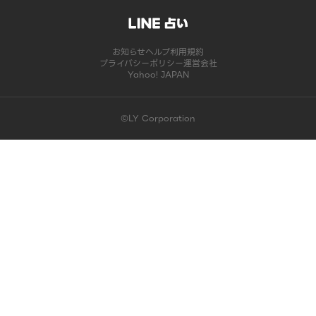
お知らせ
ヘルプ
利用規約
プライバシーポリシー
運営会社
Yahoo! JAPAN
©LY Corporation
このコンテンツは掲載が終了しました | LINE占い