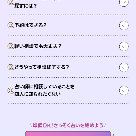
Q
探すには？
Q
予約はできる？
Q
軽い相談でも大丈夫？
Q
どうやって相談終了する？
占い師に相談していることを
Q
知人に知られたくない
準備OK！さっそく占いを始めよう