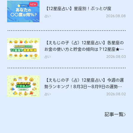
【12星座占い】星座別！ぶっとび度
占い
2026.08.08
【えもじの子（占）12星座占い】各星座の
お金の使い方と貯金の傾向は？12星座★徹
底解説
占い
2026.08.03
【えもじの子（占）12星座占い】今週の運
勢ランキング！8月3日～8月9日の運勢
は？
占い
2026.08.02
記事一覧