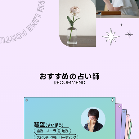
おすすめの占い師
RECOMMEND
彗望
アイリス -iris-
（
すいぼう
）
未来視師＊花
桃源珠羽
おう 霊感オラクル
霊視・オーラ
透視
西洋占星術
（
とうげんみう
タロット
セラピスト理恵
霊視・オーラ
）
霊視・オーラ
心理学
霊視・オーラ
タロット
スピリチュアル・リーディング
ルーン