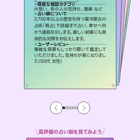
霊視・オーラ
スピリチュアル・リーディング
スピリチュアル・リーディング
オラクルカード
タロット
得意な相談カテゴリ
得意な相談カテゴリ
得意な相談カテゴリ
スピリチュアル・リーディング
得意な相談カテゴリ
得意な相談カテゴリ
片想い、あの人の気持ち、復縁 など
恋愛総合、片想い、二人の未来 など
出逢い、片想い、復縁 など
片想い、あの人の気持ち、復縁 など
得意な相談カテゴリ
恋愛総合、あの人の気持ち など
片想い、二人の未来、年の差 など
占い師について
占い師について
占い師について
占い師について
占い師について
占い師について
霊視×オラクルカードを使って「今」と
「未来」そして「気になるあの人の気持
ち」まで丁寧に読み解き、恋や人生のヒ
未来には何パターンもの選択肢があり
ます。不安で視えにくくなっているあな
たの素敵な未来を見つけ、その未来を
復縁、恋愛、不倫の行方、同性愛や片
思い、仕事関係や借金問題まで知りた
いことや心の負担になっていることを
3,700年以上の歴史を持つ東洋最古の
連絡再開、復縁、成就などの報告実績
多数。セラピストとして2万超の施術経
験があるからこそできる鑑定で、より良
占術「易占」で詳細まで占い、幸せへ向
かう道筋を示します。厳しい結果にも具
ントを優しく引き出します。
恋愛のお悩みの中でも特に「曖昧な関係」の相談を得意としており、友達以上恋人未満なお相手との今後や本音を丁寧に読み解き恋愛成就へと導きます。
選択できるようアドバイスします。
い未来をサポートします。
紐解き、背中をそっと押して導きます。
ユーザーレビュー
ユーザーレビュー
体的な対策をお伝えします。
ユーザーレビュー
ユーザーレビュー
不安な気持ちが嘘みたいに晴れまし
た…！よく視えていらっしゃるんだなと
ユーザーレビュー
鑑定していただいてアドバイス通りに行
動すると仲が復活してきました。ありが
とても心温まる鑑定でした。しかもこち
らは何も言っていないのに視えていらっ
職場の人の性質や人間関係、本心など
本当によく視えていてびっくり。対策が
ユーザーレビュー
安心感のあり、言い切ってくれる所や濁
さない鑑定のおかげで、毎回自分の気
感じました（40代 女性）
複雑な背景もしっかり聞いて鑑定して
とうございました（40代 女性）
しゃるんだなと驚きです（30代女性）
打てて前向きになれます（40代）
いただけました。気持ちが楽になりまし
持ちを整えられます（30代 男性）
た（50代 女性）
高評価の占い師を見てみよう