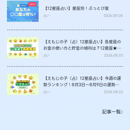
【12星座占い】星座別！ぶっとび度
占い
2026.08.08
【えもじの子（占）12星座占い】各星座の
お金の使い方と貯金の傾向は？12星座★徹
底解説
占い
2026.08.03
【えもじの子（占）12星座占い】今週の運
勢ランキング！8月3日～8月9日の運勢
は？
占い
2026.08.02
記事一覧