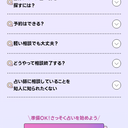
Q
探すには？
Q
予約はできる？
Q
軽い相談でも大丈夫？
Q
どうやって相談終了する？
占い師に相談していることを
Q
知人に知られたくない
準備OK！さっそく占いを始めよう