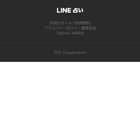
お知らせ
ヘルプ
利用規約
プライバシーポリシー
運営会社
Yahoo! JAPAN
©LY Corporation
このコンテンツは掲載が終了しました | LINE占い