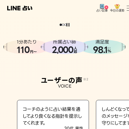
今日の運勢
占い記事
。
どうせなら
運
気
を
味
方
に
し
た
い
、
恋
も
仕
事
も
トップ
ユーザーの声
1分あたり
所属占い師
満足度
相談事例
110
2
000
98.1
,
人
※1
%
円〜
超
占いの流れ
おすすめの占い師
ユーザーの声
※2
よくある質問
VOICE
えもじの子（占）12星座占い
占い記事
コーチのように占い結果を通
しんどくなっ
してより良くなる指針を提示し
のメッセージ
お知らせ
てくれます。
守りにしてま
30代 男性