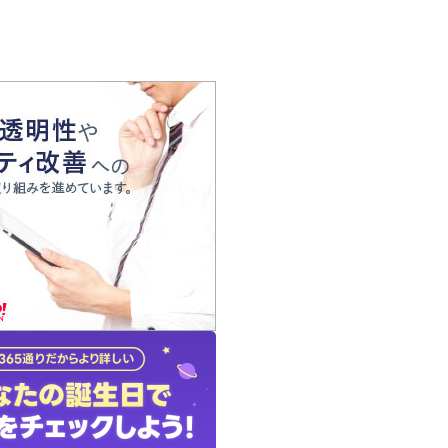
の声
れ
の占い師
質問