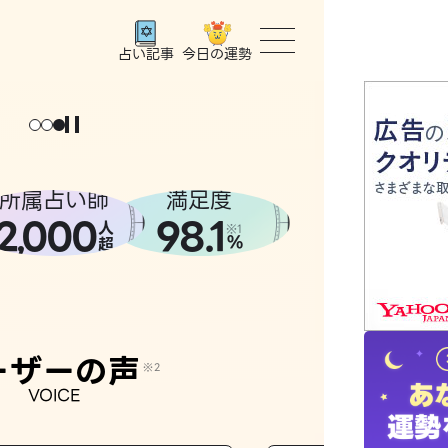
今日の運勢
占い記事
トップ
ユーザー
所属占い師
満足度
2
000
98.1
,
人
相談事例
※1
%
超
占いの流
おすすめ
ーザーの声
※2
VOICE
よくある