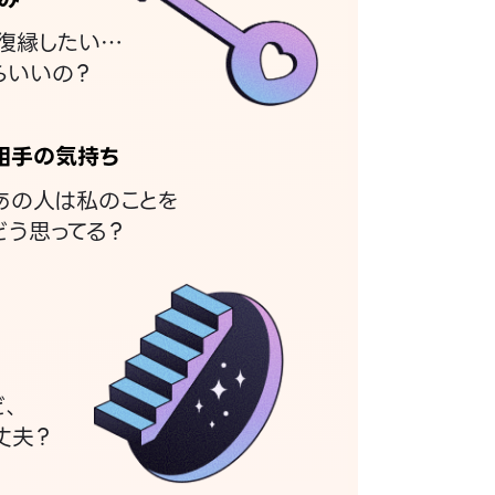
復縁したい…
らいいの？
相手の気持ち
あの人は私のことを
どう思ってる？
ど、
丈夫？