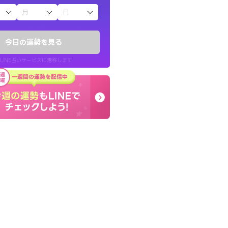
子（占）12星座占い
い結果を通してよ
しんどくなってましたが
提示してくれます。
セージを読み返してお守
今日の運勢を見る
す。
LINE占いサービスに遷移します
30代 男性
LINE占いを開く
リ内のサービスページへ遷移します