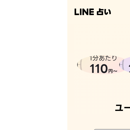
1分あたり
110
円〜
ユ