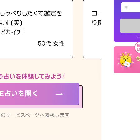
えもじの
しゃべりしたくて鑑定を
コーチのように占
ます(笑)
り良くなる指針を
占い記事
ピカイチ！
※
50代 女性
お知らせ
の占いを体験してみよう
NE占いを開く
※LINEアプ
リ内のサービスページへ遷移します