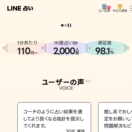
今日の運勢
占い記事
。
どうせなら
運
気
を
味
方
に
し
た
い
、
恋
も
仕
事
も
トップ
ユーザーの声
1分あたり
所属占い師
満足度
相談事例
110
2
000
98.1
,
人
※1
%
円〜
超
占いの流れ
おすすめの占い師
ユーザーの声
※2
よくある質問
VOICE
えもじの子（占）12星座占い
占い記事
コーチのように占い結果を通
癒し系でおし
してより良くなる指針を提示し
定をお願いし
お知らせ
てくれます。
問題解決もピ
30代 男性