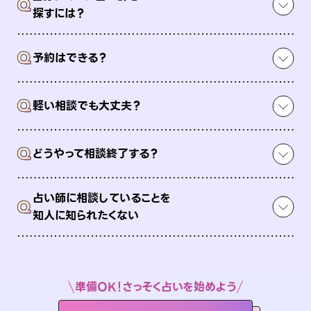
Q
探すには？
Q
予約はできる？
Q
軽い相談でも大丈夫？
Q
どうやって相談終了する？
占い師に相談していることを
Q
知人に知られたくない
準備OK！さっそく占いを始めよう