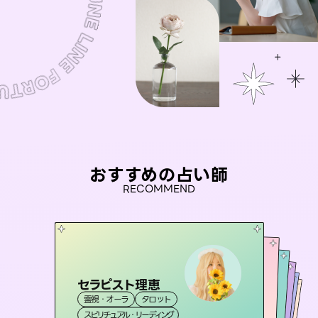
おすすめの占い師
RECOMMEND
セラピスト理恵
桃源珠羽
彗望
（
とうげんみう
）
アイリス -iris-
（
すいぼう
未来視師＊花
）
霊視・オーラ
タロット
霊視・オーラ
タロット
おう 霊感オラクル
霊視・オーラ
西洋占星術
透視
霊視・オーラ
タロット
スピリチュアル・リーディング
スピリチュアル・リーディング
心理学