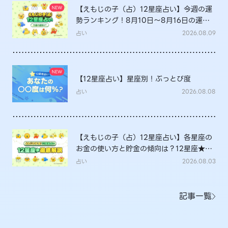
【えもじの子（占）12星座占い】今週の運
勢ランキング！8月10日～8月16日の運勢
は？
占い
2026.08.09
【12星座占い】星座別！ぶっとび度
占い
2026.08.08
【えもじの子（占）12星座占い】各星座の
お金の使い方と貯金の傾向は？12星座★徹
底解説
占い
2026.08.03
記事一覧