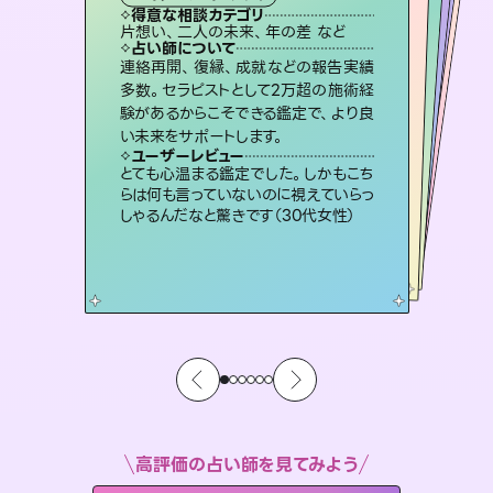
霊視・オーラ
スピリチュアル・リーディング
ルーン
スピリチュアル・リーディング
得意な相談カテゴリ
得意な相談カテゴリ
得意な相談カテゴリ
オラクルカード
得意な相談カテゴリ
得意な相談カテゴリ
片想い、二人の未来、年の差 など
片想い、あの人の気持ち、復縁 など
片想い、あの人の気持ち、復縁 など
恋愛総合、片想い、二人の未来 など
得意な相談カテゴリ
出逢い、片想い、復縁 など
恋愛総合、あの人の気持ち など
占い師について
占い師について
占い師について
占い師について
占い師について
占い師について
未来には何パターンもの選択肢があり
ます。不安で視えにくくなっているあな
たの素敵な未来を見つけ、その未来を
3,700年以上の歴史を持つ東洋最古の
占術「易占」で詳細まで占い、幸せへ向
かう道筋を示します。厳しい結果にも具
恋愛のお悩みの中でも特に「曖昧な関
係」の相談を得意としており、友達以上
恋人未満なお相手との今後や本音を丁
連絡再開、復縁、成就などの報告実績
霊視×オラクルカードを使って「今」と
「未来」そして「気になるあの人の気持
ち」まで丁寧に読み解き、恋や人生のヒ
多数。セラピストとして2万超の施術経
験があるからこそできる鑑定で、より良
選択できるようアドバイスします。
復縁、恋愛、不倫の行方、同性愛や片思い、仕事関係や借金問題まで知りたいことや心の負担になっていることを紐解き、背中をそっと押して導きます。
体的な対策をお伝えします。
ントを優しく引き出します。
寧に読み解き恋愛成就へと導きます。
ユーザーレビュー
ユーザーレビュー
い未来をサポートします。
ユーザーレビュー
ユーザーレビュー
職場の人の性質や人間関係、本心など
本当によく視えていてびっくり。対策が
ユーザーレビュー
安心感のあり、言い切ってくれる所や濁
さない鑑定のおかげで、毎回自分の気
不安な気持ちが嘘みたいに晴れまし
た…！よく視えていらっしゃるんだなと
複雑な背景もしっかり聞いて鑑定して
いただけました。気持ちが楽になりまし
ユーザーレビュー
鑑定していただいてアドバイス通りに行
動すると仲が復活してきました。ありが
打てて前向きになれます（40代）
とても心温まる鑑定でした。しかもこち
持ちを整えられます（30代 男性）
感じました（40代 女性）
た（50代 女性）
らは何も言っていないのに視えていらっ
とうございました（40代 女性）
しゃるんだなと驚きです（30代女性）
高評価の占い師を見てみよう