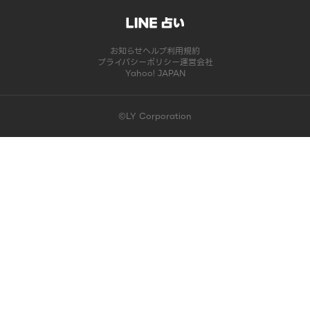
お知らせ
ヘルプ
利用規約
プライバシーポリシー
運営会社
Yahoo! JAPAN
©LY Corporation
このコンテンツは掲載が終了しました | LINE占い