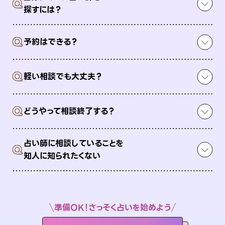
Q
探すには？
Q
予約はできる？
Q
軽い相談でも大丈夫？
Q
どうやって相談終了する？
占い師に相談していることを
Q
知人に知られたくない
準備OK！さっそく占いを始めよう