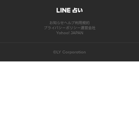
お知らせ
ヘルプ
利用規約
プライバシーポリシー
運営会社
Yahoo! JAPAN
©LY Corporation
このコンテンツは掲載が終了しました | LINE占い