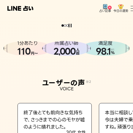
今日の運勢
占い記事
。
どうせなら
運
気
を
味
方
に
し
た
い
、
恋
も
仕
事
も
トップ
ユーザーの声
1分あたり
所属占い師
満足度
相談事例
110
2
000
98.1
,
人
※1
%
円〜
超
占いの流れ
おすすめの占い師
ユーザーの声
※2
よくある質問
VOICE
えもじの子（占）12星座占い
占い記事
終了後とても前向きな気持ち
本当に相談し
で、さっきまでの心のモヤが嘘
今は夫婦で乗
お知らせ
のように晴れました。
すね。頑張り
30代 女性