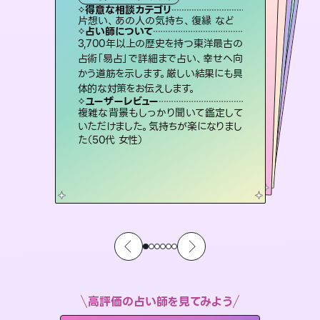
タロット
霊視・オーラ
スピリチュアル・リーディング
ルーン
スピリチュアル・リーディング
心理学
得意な相談カテゴリ
得意な相談カテゴリ
得意な相談カテゴリ
スピリチュアル・リーディング
得意な相談カテゴリ
得意な相談カテゴリ
片想い、あの人の気持ち、復縁 など
恋愛総合、あの人の気持ち など
片想い、あの人の気持ち、復縁 など
恋愛総合、片想い、二人の未来 など
得意な相談カテゴリ
片想い、二人の未来、年の差 など
出逢い、片想い、復縁 など
占い師について
占い師について
占い師について
占い師について
占い師について
占い師について
連絡再開、復縁、成就などの報告実績
多数。セラピストとして2万超の施術経
験があるからこそできる鑑定で、より良
恋愛のお悩みの中でも特に「曖昧な関
係」の相談を得意としており、友達以上
恋人未満なお相手との今後や本音を丁
霊視×オラクルカードを使って「今」と
「未来」そして「気になるあの人の気持
ち」まで丁寧に読み解き、恋や人生のヒ
3,700年以上の歴史を持つ東洋最古の
未来には何パターンもの選択肢があり
ます。不安で視えにくくなっているあな
たの素敵な未来を見つけ、その未来を
占術「易占」で詳細まで占い、幸せへ向
かう道筋を示します。厳しい結果にも具
い未来をサポートします。
復縁、恋愛、不倫の行方、同性愛や片思い、仕事関係や借金問題まで知りたいことや心の負担になっていることを紐解き、背中をそっと押して導きます。
寧に読み解き恋愛成就へと導きます。
選択できるようアドバイスします。
ントを優しく引き出します。
ユーザーレビュー
ユーザーレビュー
体的な対策をお伝えします。
ユーザーレビュー
ユーザーレビュー
とても心温まる鑑定でした。しかもこち
らは何も言っていないのに視えていらっ
ユーザーレビュー
安心感のあり、言い切ってくれる所や濁
さない鑑定のおかげで、毎回自分の気
職場の人の性質や人間関係、本心など
本当によく視えていてびっくり。対策が
鑑定していただいてアドバイス通りに行
動すると仲が復活してきました。ありが
ユーザーレビュー
不安な気持ちが嘘みたいに晴れまし
た…！よく視えていらっしゃるんだなと
しゃるんだなと驚きです（30代女性）
複雑な背景もしっかり聞いて鑑定して
持ちを整えられます（30代 男性）
打てて前向きになれます（40代）
とうございました（40代 女性）
いただけました。気持ちが楽になりまし
感じました（40代 女性）
た（50代 女性）
高評価の占い師を見てみよう