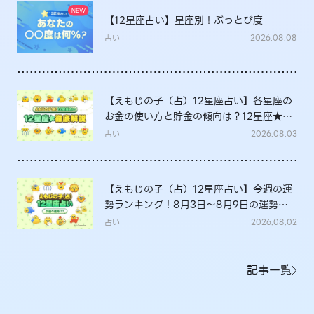
【12星座占い】星座別！ぶっとび度
占い
2026.08.08
【えもじの子（占）12星座占い】各星座の
お金の使い方と貯金の傾向は？12星座★徹
底解説
占い
2026.08.03
【えもじの子（占）12星座占い】今週の運
勢ランキング！8月3日～8月9日の運勢
は？
占い
2026.08.02
記事一覧