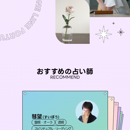
おすすめの占い師
RECOMMEND
彗望
おう 霊感オラクル
（
すいぼう
）
桃源珠羽
アイリス -iris-
（
とうげんみう
セラピスト理恵
霊視・オーラ
透視
）
霊視・オーラ
未来視師＊花
霊視・オーラ
西洋占星術
タロット
霊視・オーラ
タロット
スピリチュアル・リーディング
オラクルカード