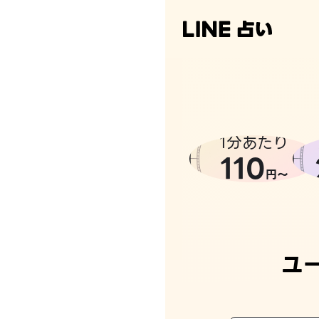
1分あたり
110
円〜
ユ