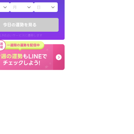
子（占）12星座占い
りしたくて鑑定を
とても的確で感じていた
)
言語化してくれたので腑
今日の運勢を見る
チ！
た。
LINE占いサービスに遷移します
50代 女性
LINE占いを開く
リ内のサービスページへ遷移します