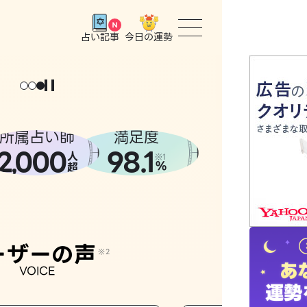
今日の運勢
占い記事
トップ
ユーザー
所属占い師
満足度
2
000
98.1
,
人
相談事例
※1
%
超
占いの流
おすすめ
ーザーの声
※2
VOICE
よくある