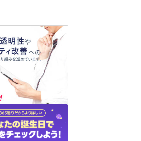
の声
れ
の占い師
質問