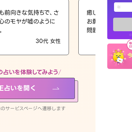
えもじの
も前向きな気持ちで、さ
癒し系でおしゃべ
心のモヤが嘘のように
お願いしてます(笑
占い記事
。
問題解決もピカイ
※
30代 女性
お知らせ
の占いを体験してみよう
NE占いを開く
※LINEアプ
リ内のサービスページへ遷移します