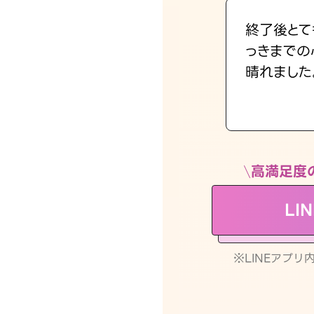
終了後とて
っきまでの
晴れました
高満足度
LI
※LINEアプ