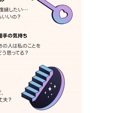
復縁したい…
らいいの？
相手の気持ち
あの人は私のことを
どう思ってる？
ど、
丈夫？