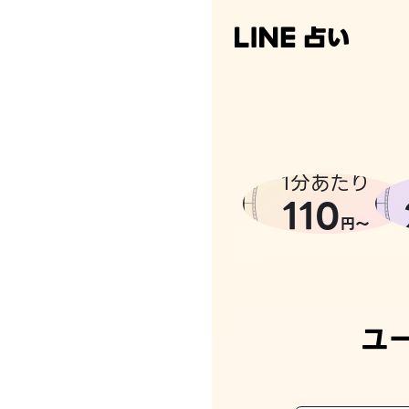
1分あたり
110
円〜
ユ