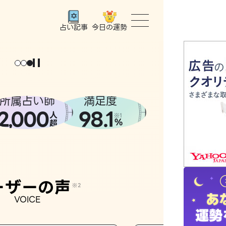
今日の運勢
占い記事
トップ
ユーザー
所属占い師
満足度
2
000
98.1
,
人
相談事例
※1
%
超
占いの流
おすすめ
ーザーの声
※2
VOICE
よくある