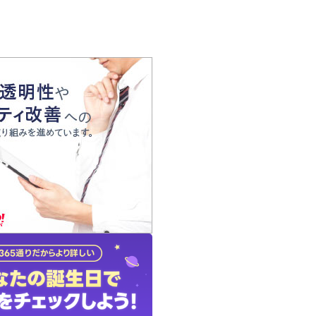
の声
れ
の占い師
質問