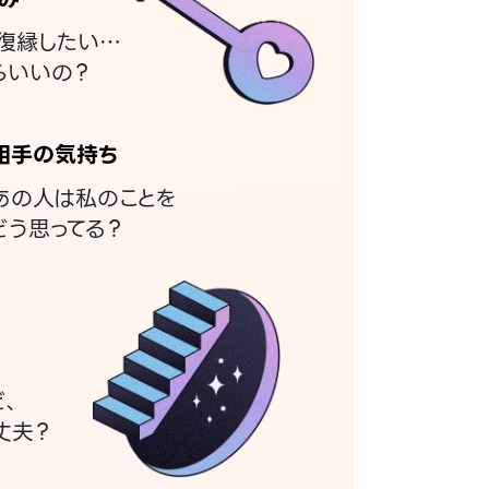
復縁したい…
らいいの？
相手の気持ち
あの人は私のことを
どう思ってる？
ど、
丈夫？