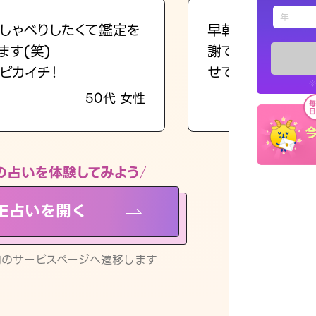
えもじの
しゃべりしたくて鑑定を
早朝にも関わらず
ます(笑)
謝です。私のまま
占い記事
ピカイチ！
せてくれます。
※
50代 女性
お知らせ
の占いを体験してみよう
NE占いを開く
※LINEアプ
リ内のサービスページへ遷移します