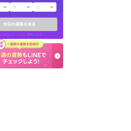
子（占）12星座占い
鑑定いただき感
本当に相談してよかった
でいいんだと思わ
夫婦で乗り越える時期で
今日の運勢を見る
張ります！
LINE占いサービスに遷移します
40代 女性
LINE占いを開く
リ内のサービスページへ遷移します