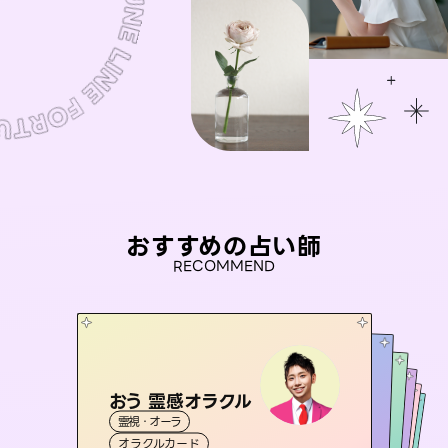
おすすめの占い師
RECOMMEND
おう 霊感オラクル
未来視師＊花
セラピスト理恵
アイリス -iris-
桃源珠羽
霊視・オーラ
霊視・オーラ
心理学
彗望
霊視・オーラ
（
とうげんみう
西洋占星術
タロット
（
すいぼう
霊視・オーラ
）
タロット
オラクルカード
）
スピリチュアル・リーディング