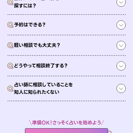
Q
探すには？
Q
予約はできる？
Q
軽い相談でも大丈夫？
Q
どうやって相談終了する？
占い師に相談していることを
Q
知人に知られたくない
準備OK！さっそく占いを始めよう