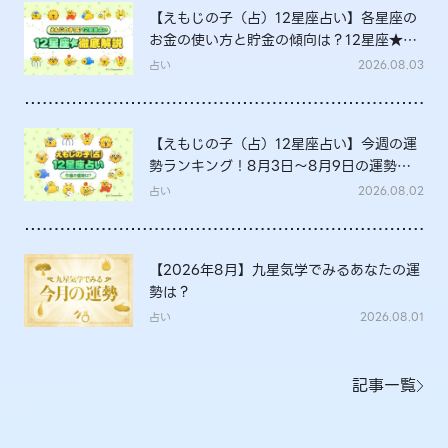
【えもじの子（占）12星座占い】各星座の
お金の使い方と貯金の傾向は？12星座★徹
底解説
占い
2026.08.03
【えもじの子（占）12星座占い】今週の運
勢ランキング！8月3日～8月9日の運勢
は？
占い
2026.08.02
【2026年8月】九星気学でみるあなたの運
勢は？
占い
2026.08.01
記事一覧