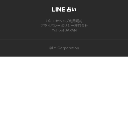
お知らせ
ヘルプ
利用規約
プライバシーポリシー
運営会社
Yahoo! JAPAN
©LY Corporation
このコンテンツは掲載が終了しました | LINE占い