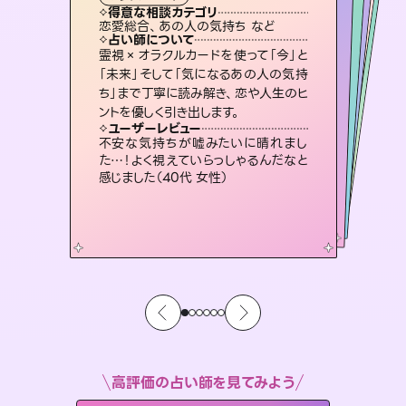
タロット
霊視・オーラ
スピリチュアル・リーディング
ルーン
スピリチュアル・リーディング
透視
得意な相談カテゴリ
得意な相談カテゴリ
得意な相談カテゴリ
スピリチュアル・リーディング
得意な相談カテゴリ
得意な相談カテゴリ
恋愛総合、あの人の気持ち など
出逢い、片想い、復縁 など
片想い、二人の未来、年の差 など
恋愛総合、片想い、二人の未来 など
得意な相談カテゴリ
片想い、あの人の気持ち、復縁 など
片想い、あの人の気持ち、復縁 など
占い師について
占い師について
占い師について
占い師について
占い師について
占い師について
恋愛のお悩みの中でも特に「曖昧な関
係」の相談を得意としており、友達以上
恋人未満なお相手との今後や本音を丁
連絡再開、復縁、成就などの報告実績
多数。セラピストとして2万超の施術経
験があるからこそできる鑑定で、より良
未来には何パターンもの選択肢があり
ます。不安で視えにくくなっているあな
たの素敵な未来を見つけ、その未来を
霊視×オラクルカードを使って「今」と
3,700年以上の歴史を持つ東洋最古の
占術「易占」で詳細まで占い、幸せへ向
かう道筋を示します。厳しい結果にも具
「未来」そして「気になるあの人の気持
ち」まで丁寧に読み解き、恋や人生のヒ
寧に読み解き恋愛成就へと導きます。
復縁、恋愛、不倫の行方、同性愛や片思い、仕事関係や借金問題まで知りたいことや心の負担になっていることを紐解き、背中をそっと押して導きます。
い未来をサポートします。
体的な対策をお伝えします。
選択できるようアドバイスします。
ユーザーレビュー
ユーザーレビュー
ントを優しく引き出します。
ユーザーレビュー
ユーザーレビュー
鑑定していただいてアドバイス通りに行
動すると仲が復活してきました。ありが
ユーザーレビュー
安心感のあり、言い切ってくれる所や濁
さない鑑定のおかげで、毎回自分の気
複雑な背景もしっかり聞いて鑑定して
いただけました。気持ちが楽になりまし
とても心温まる鑑定でした。しかもこち
らは何も言っていないのに視えていらっ
ユーザーレビュー
職場の人の性質や人間関係、本心など
本当によく視えていてびっくり。対策が
とうございました（40代 女性）
不安な気持ちが嘘みたいに晴れまし
持ちを整えられます（30代 男性）
た（50代 女性）
しゃるんだなと驚きです（30代女性）
た…！よく視えていらっしゃるんだなと
打てて前向きになれます（40代）
感じました（40代 女性）
高評価の占い師を見てみよう