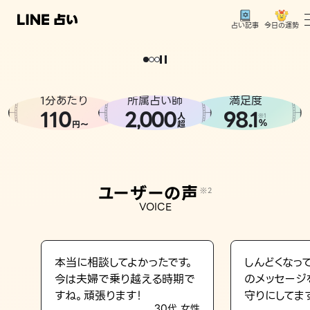
今日の運勢
占い記事
。
どうせなら
運
気
を
味
方
に
し
た
い
、
恋
も
仕
事
も
トップ
ユーザーの声
1分あたり
所属占い師
満足度
相談事例
110
2
000
98.1
,
人
※1
%
円〜
超
占いの流れ
おすすめの占い師
ユーザーの声
※2
よくある質問
VOICE
えもじの子（占）12星座占い
占い記事
本当に相談してよかったです。
しんどくなっ
今は夫婦で乗り越える時期で
のメッセージ
お知らせ
すね。頑張ります！
守りにしてま
30代 女性