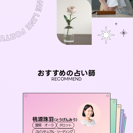
おすすめの占い師
RECOMMEND
桃源珠羽
セラピスト理恵
（
とうげんみう
）
おう 霊感オラクル
未来視師＊花
アイリス -iris-
霊視・オーラ
タロット
霊視・オーラ
タロット
彗望
霊視・オーラ
霊視・オーラ
（
すいぼう
西洋占星術
心理学
スピリチュアル・リーディング
）
スピリチュアル・リーディング
タロット