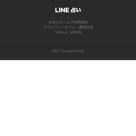
お知らせ
ヘルプ
利用規約
プライバシーポリシー
運営会社
Yahoo! JAPAN
©LY Corporation
このコンテンツは掲載が終了しました | LINE占い