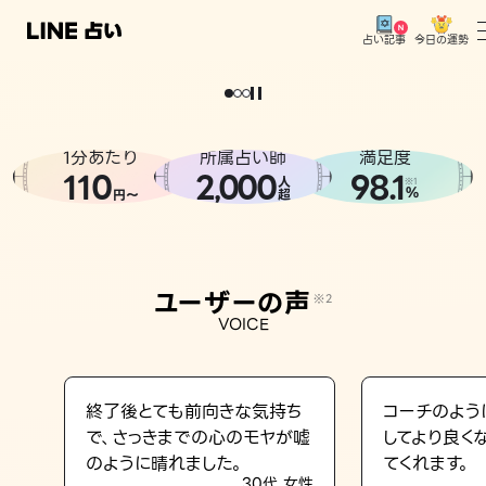
今日の運勢
占い記事
。
どうせなら
運
気
を
味
方
に
し
た
い
、
恋
も
仕
事
も
トップ
ユーザーの声
1分あたり
所属占い師
満足度
相談事例
110
2
000
98.1
,
人
※1
%
円〜
超
占いの流れ
おすすめの占い師
ユーザーの声
※2
よくある質問
VOICE
えもじの子（占）12星座占い
占い記事
終了後とても前向きな気持ち
コーチのよう
で、さっきまでの心のモヤが嘘
してより良く
お知らせ
のように晴れました。
てくれます。
30代 女性