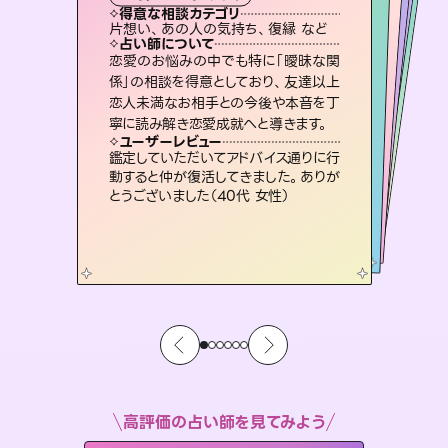
霊視・オーラ
オラクルカード
スピリチュアル・リーディング
ルーン
透視
得意な相談カテゴリ
得意な相談カテゴリ
得意な相談カテゴリ
スピリチュアル・リーディング
得意な相談カテゴリ
得意な相談カテゴリ
片想い、あの人の気持ち、復縁 など
片想い、二人の未来、年の差 など
恋愛総合、あの人の気持ち など
出逢い、片想い、復縁 など
得意な相談カテゴリ
恋愛総合、片想い、二人の未来 など
片想い、あの人の気持ち、復縁 など
占い師について
占い師について
占い師について
占い師について
占い師について
占い師について
復縁、恋愛、不倫の行方、同性愛や片
思い、仕事関係や借金問題まで知りた
いことや心の負担になっていることを
霊視×オラクルカードを使って「今」と
「未来」そして「気になるあの人の気持
ち」まで丁寧に読み解き、恋や人生のヒ
連絡再開、復縁、成就などの報告実績
多数。セラピストとして2万超の施術経
験があるからこそできる鑑定で、より良
恋愛のお悩みの中でも特に「曖昧な関
3,700年以上の歴史を持つ東洋最古の
占術「易占」で詳細まで占い、幸せへ向
かう道筋を示します。厳しい結果にも具
係」の相談を得意としており、友達以上
恋人未満なお相手との今後や本音を丁
紐解き、背中をそっと押して導きます。
未来には何パターンもの選択肢があります。不安で視えにくくなっているあなたの素敵な未来を見つけ、その未来を選択できるようアドバイスします。
ントを優しく引き出します。
体的な対策をお伝えします。
い未来をサポートします。
ユーザーレビュー
ユーザーレビュー
寧に読み解き恋愛成就へと導きます。
ユーザーレビュー
ユーザーレビュー
安心感のあり、言い切ってくれる所や濁
さない鑑定のおかげで、毎回自分の気
ユーザーレビュー
職場の人の性質や人間関係、本心など
本当によく視えていてびっくり。対策が
複雑な背景もしっかり聞いて鑑定して
いただけました。気持ちが楽になりまし
不安な気持ちが嘘みたいに晴れまし
た…！よく視えていらっしゃるんだなと
ユーザーレビュー
とても心温まる鑑定でした。しかもこち
らは何も言っていないのに視えていらっ
持ちを整えられます（30代 男性）
鑑定していただいてアドバイス通りに行
打てて前向きになれます（40代）
た（50代 女性）
感じました（40代 女性）
動すると仲が復活してきました。ありが
しゃるんだなと驚きです（30代女性）
とうございました（40代 女性）
高評価の占い師を見てみよう