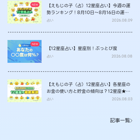
【えもじの子（占）12星座占い】今週の運
勢ランキング！8月10日～8月16日の運勢
は？
占い
2026.08.09
【12星座占い】星座別！ぶっとび度
占い
2026.08.08
【えもじの子（占）12星座占い】各星座の
お金の使い方と貯金の傾向は？12星座★徹
底解説
占い
2026.08.03
記事一覧