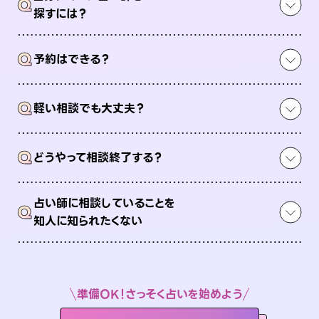
Q
探すには？
Q
予約はできる？
Q
軽い相談でも大丈夫？
Q
どうやって相談終了する？
占い師に相談していることを
Q
知人に知られたくない
準備OK！さっそく占いを始めよう