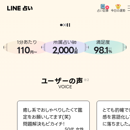
今日の運勢
占い記事
。
どうせなら
運
気
を
味
方
に
し
た
い
、
恋
も
仕
事
も
トップ
ユーザーの声
1分あたり
所属占い師
満足度
相談事例
110
2
000
98.1
,
人
※1
%
円〜
超
占いの流れ
おすすめの占い師
ユーザーの声
※2
よくある質問
VOICE
えもじの子（占）12星座占い
占い記事
癒し系でおしゃべりしたくて鑑
とても的確で
定をお願いしてます(笑)
感を言語化し
お知らせ
問題解決もピカイチ！
に落ちました
50代 女性