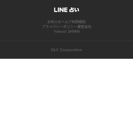
お知らせ
ヘルプ
利用規約
プライバシーポリシー
運営会社
Yahoo! JAPAN
©LY Corporation
このコンテンツは掲載が終了しました | LINE占い