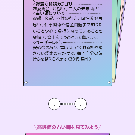
霊視・オーラ
スピリチュアル・リーディング
スピリチュアル・リーディング
オラクルカード
心理学
得意な相談カテゴリ
得意な相談カテゴリ
得意な相談カテゴリ
スピリチュアル・リーディング
得意な相談カテゴリ
得意な相談カテゴリ
恋愛総合、片想い、二人の未来 など
片想い、あの人の気持ち、復縁 など
片想い、二人の未来、年の差 など
片想い、あの人の気持ち、復縁 など
得意な相談カテゴリ
恋愛総合、あの人の気持ち など
出逢い、片想い、復縁 など
占い師について
占い師について
占い師について
占い師について
占い師について
占い師について
霊視×オラクルカードを使って「今」と
「未来」そして「気になるあの人の気持
ち」まで丁寧に読み解き、恋や人生のヒ
連絡再開、復縁、成就などの報告実績
多数。セラピストとして2万超の施術経
験があるからこそできる鑑定で、より良
3,700年以上の歴史を持つ東洋最古の
占術「易占」で詳細まで占い、幸せへ向
かう道筋を示します。厳しい結果にも具
復縁、恋愛、不倫の行方、同性愛や片
未来には何パターンもの選択肢があり
ます。不安で視えにくくなっているあな
たの素敵な未来を見つけ、その未来を
思い、仕事関係や借金問題まで知りた
いことや心の負担になっていることを
ントを優しく引き出します。
恋愛のお悩みの中でも特に「曖昧な関係」の相談を得意としており、友達以上恋人未満なお相手との今後や本音を丁寧に読み解き恋愛成就へと導きます。
い未来をサポートします。
選択できるようアドバイスします。
体的な対策をお伝えします。
ユーザーレビュー
ユーザーレビュー
紐解き、背中をそっと押して導きます。
ユーザーレビュー
ユーザーレビュー
不安な気持ちが嘘みたいに晴れまし
た…！よく視えていらっしゃるんだなと
ユーザーレビュー
鑑定していただいてアドバイス通りに行
動すると仲が復活してきました。ありが
職場の人の性質や人間関係、本心など
本当によく視えていてびっくり。対策が
とても心温まる鑑定でした。しかもこち
らは何も言っていないのに視えていらっ
ユーザーレビュー
複雑な背景もしっかり聞いて鑑定して
いただけました。気持ちが楽になりまし
感じました（40代 女性）
安心感のあり、言い切ってくれる所や濁
とうございました（40代 女性）
打てて前向きになれます（40代）
しゃるんだなと驚きです（30代女性）
さない鑑定のおかげで、毎回自分の気
た（50代 女性）
持ちを整えられます（30代 男性）
高評価の占い師を見てみよう