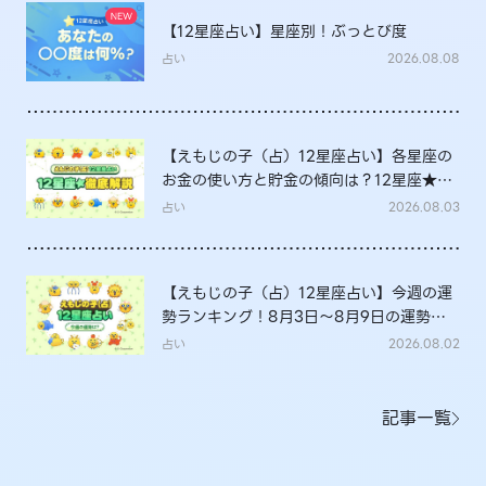
【12星座占い】星座別！ぶっとび度
占い
2026.08.08
【えもじの子（占）12星座占い】各星座の
お金の使い方と貯金の傾向は？12星座★徹
底解説
占い
2026.08.03
【えもじの子（占）12星座占い】今週の運
勢ランキング！8月3日～8月9日の運勢
は？
占い
2026.08.02
記事一覧