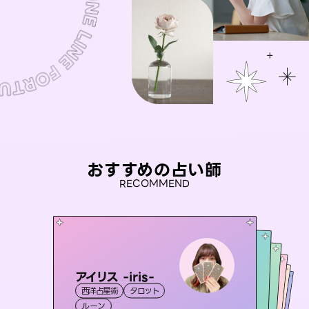
おすすめの占い師
RECOMMEND
アイリス -iris-
彗望
セラピスト理恵
（
すいぼう
）
桃源珠羽
おう 霊感オラクル
西洋占星術
タロット
霊視・オーラ
（
とうげんみう
透視
未来視師＊花
霊視・オーラ
）
霊視・オーラ
タロット
霊視・オーラ
タロット
ルーン
スピリチュアル・リーディング