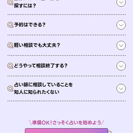
Q
探すには？
Q
予約はできる？
Q
軽い相談でも大丈夫？
Q
どうやって相談終了する？
占い師に相談していることを
Q
知人に知られたくない
準備OK！さっそく占いを始めよう