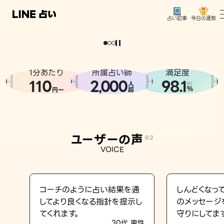
今日の運勢
占い記事
。
どうせなら
運
気
を
味
方
に
し
た
い
、
恋
も
仕
事
も
トップ
ユーザーの声
1分あたり
所属占い師
満足度
相談事例
110
2
000
98.1
,
人
※1
%
円〜
超
占いの流れ
おすすめの占い師
ユーザーの声
※2
よくある質問
VOICE
えもじの子（占）12星座占い
占い記事
コーチのように占い結果を通
しんどくなっ
してより良くなる指針を提示し
のメッセージ
お知らせ
てくれます。
守りにしてま
30代 男性