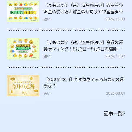
【えもじの子（占）12星座占い】各星座の
お金の使い方と貯金の傾向は？12星座★徹
底解説
占い
2026.08.03
【えもじの子（占）12星座占い】今週の運
勢ランキング！8月3日～8月9日の運勢
は？
占い
2026.08.02
【2026年8月】九星気学でみるあなたの運
勢は？
占い
2026.08.01
記事一覧