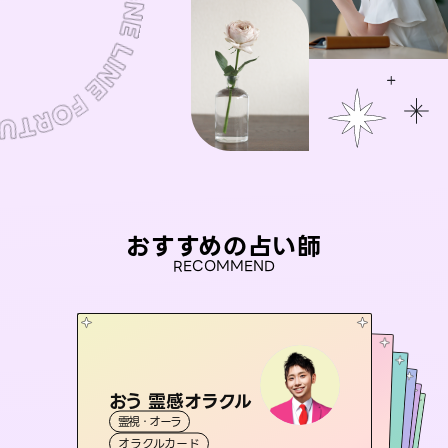
おすすめの占い師
RECOMMEND
おう 霊感オラクル
桃源珠羽
彗望
（
とうげんみう
）
未来視師＊花
（
すいぼう
アイリス -iris-
）
霊視・オーラ
霊視・オーラ
タロット
セラピスト理恵
霊視・オーラ
霊視・オーラ
透視
西洋占星術
心理学
オラクルカード
スピリチュアル・リーディング
タロット