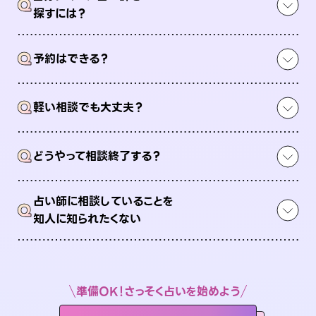
Q
探すには？
Q
予約はできる？
Q
軽い相談でも大丈夫？
Q
どうやって相談終了する？
占い師に相談していることを
Q
知人に知られたくない
準備OK！さっそく占いを始めよう