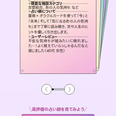
霊視・オーラ
スピリチュアル・リーディング
スピリチュアル・リーディング
ルーン
タロット
得意な相談カテゴリ
得意な相談カテゴリ
得意な相談カテゴリ
スピリチュアル・リーディング
得意な相談カテゴリ
得意な相談カテゴリ
恋愛総合、あの人の気持ち など
片想い、あの人の気持ち、復縁 など
片想い、あの人の気持ち、復縁 など
出逢い、片想い、復縁 など
得意な相談カテゴリ
恋愛総合、片想い、二人の未来 など
片想い、二人の未来、年の差 など
占い師について
占い師について
占い師について
占い師について
占い師について
占い師について
復縁、恋愛、不倫の行方、同性愛や片
思い、仕事関係や借金問題まで知りた
いことや心の負担になっていることを
3,700年以上の歴史を持つ東洋最古の
占術「易占」で詳細まで占い、幸せへ向
かう道筋を示します。厳しい結果にも具
恋愛のお悩みの中でも特に「曖昧な関
係」の相談を得意としており、友達以上
恋人未満なお相手との今後や本音を丁
霊視×オラクルカードを使って「今」と
連絡再開、復縁、成就などの報告実績
多数。セラピストとして2万超の施術経
験があるからこそできる鑑定で、より良
「未来」そして「気になるあの人の気持
ち」まで丁寧に読み解き、恋や人生のヒ
紐解き、背中をそっと押して導きます。
未来には何パターンもの選択肢があります。不安で視えにくくなっているあなたの素敵な未来を見つけ、その未来を選択できるようアドバイスします。
体的な対策をお伝えします。
い未来をサポートします。
寧に読み解き恋愛成就へと導きます。
ユーザーレビュー
ユーザーレビュー
ントを優しく引き出します。
ユーザーレビュー
ユーザーレビュー
安心感のあり、言い切ってくれる所や濁
さない鑑定のおかげで、毎回自分の気
ユーザーレビュー
職場の人の性質や人間関係、本心など
本当によく視えていてびっくり。対策が
とても心温まる鑑定でした。しかもこち
らは何も言っていないのに視えていらっ
複雑な背景もしっかり聞いて鑑定して
いただけました。気持ちが楽になりまし
ユーザーレビュー
鑑定していただいてアドバイス通りに行
動すると仲が復活してきました。ありが
持ちを整えられます（30代 男性）
不安な気持ちが嘘みたいに晴れまし
打てて前向きになれます（40代）
しゃるんだなと驚きです（30代女性）
た（50代 女性）
た…！よく視えていらっしゃるんだなと
とうございました（40代 女性）
感じました（40代 女性）
高評価の占い師を見てみよう