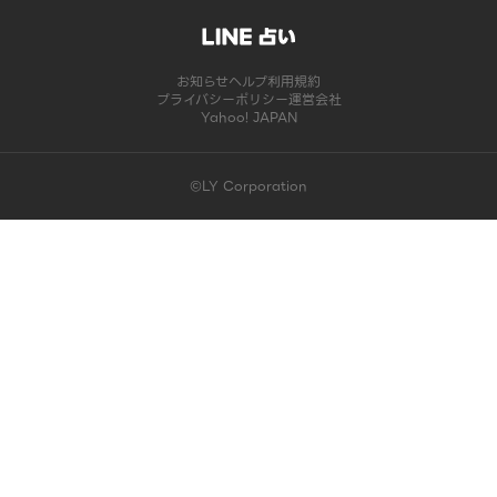
お知らせ
ヘルプ
利用規約
プライバシーポリシー
運営会社
Yahoo! JAPAN
©LY Corporation
このコンテンツは掲載が終了しました | LINE占い