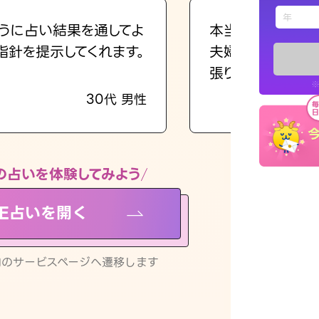
えもじの
うに占い結果を通してよ
本当に相談してよ
指針を提示してくれます。
夫婦で乗り越える
占い記事
張ります！
※
30代 男性
お知らせ
の占いを体験してみよう
NE占いを開く
※LINEアプ
リ内のサービスページへ遷移します