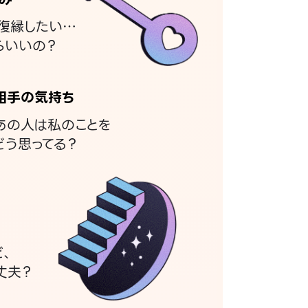
復縁したい…
らいいの？
相手の気持ち
あの人は私のことを
どう思ってる？
ど、
丈夫？