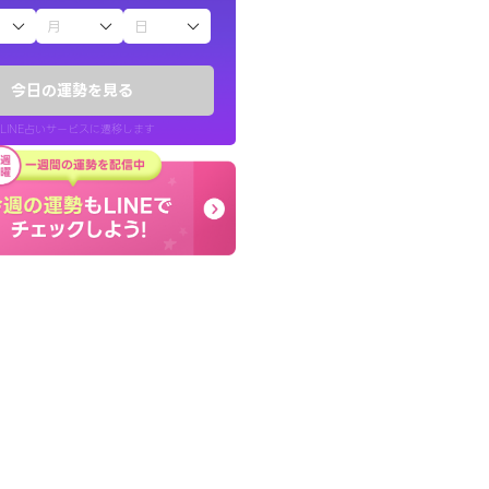
子（占）12星座占い
かったです。今は
とても的確で感じていた
時期ですね。頑
言語化してくれたので腑
今日の運勢を見る
た。
LINE占いサービスに遷移します
30代 女性
LINE占いを開く
リ内のサービスページへ遷移します