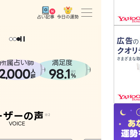
今日の運勢
占い記事
トップ
ユーザー
所属占い師
満足度
2
000
98.1
,
人
相談事例
※1
%
超
占いの流
おすすめ
ーザーの声
※2
VOICE
よくある