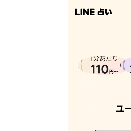
1分あたり
110
円〜
ユ