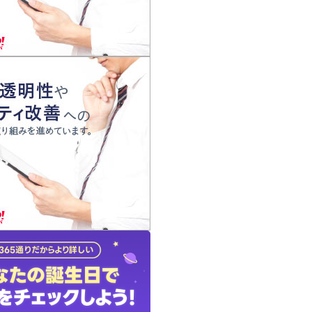
の声
れ
の占い師
質問