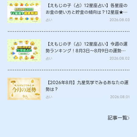
【えもじの子（占）12星座占い】各星座の
お金の使い方と貯金の傾向は？12星座★徹
底解説
占い
2026.08.03
【えもじの子（占）12星座占い】今週の運
勢ランキング！8月3日～8月9日の運勢
は？
占い
2026.08.02
【2026年8月】九星気学でみるあなたの運
勢は？
占い
2026.08.01
記事一覧