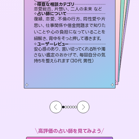
霊視・オーラ
スピリチュアル・リーディング
スピリチュアル・リーディング
スピリチュアル・リーディング
心理学
得意な相談カテゴリ
得意な相談カテゴリ
得意な相談カテゴリ
スピリチュアル・リーディング
得意な相談カテゴリ
得意な相談カテゴリ
恋愛総合、片想い、二人の未来 など
恋愛総合、あの人の気持ち など
片想い、二人の未来、年の差 など
片想い、あの人の気持ち、復縁 など
得意な相談カテゴリ
片想い、あの人の気持ち、復縁 など
出逢い、片想い、復縁 など
占い師について
占い師について
占い師について
占い師について
占い師について
占い師について
3,700年以上の歴史を持つ東洋最古の
占術「易占」で詳細まで占い、幸せへ向
かう道筋を示します。厳しい結果にも具
連絡再開、復縁、成就などの報告実績
多数。セラピストとして2万超の施術経
験があるからこそできる鑑定で、より良
霊視×オラクルカードを使って「今」と
「未来」そして「気になるあの人の気持
ち」まで丁寧に読み解き、恋や人生のヒ
復縁、恋愛、不倫の行方、同性愛や片
未来には何パターンもの選択肢があり
ます。不安で視えにくくなっているあな
たの素敵な未来を見つけ、その未来を
思い、仕事関係や借金問題まで知りた
いことや心の負担になっていることを
体的な対策をお伝えします。
恋愛のお悩みの中でも特に「曖昧な関係」の相談を得意としており、友達以上恋人未満なお相手との今後や本音を丁寧に読み解き恋愛成就へと導きます。
い未来をサポートします。
選択できるようアドバイスします。
ントを優しく引き出します。
ユーザーレビュー
ユーザーレビュー
紐解き、背中をそっと押して導きます。
ユーザーレビュー
ユーザーレビュー
複雑な背景もしっかり聞いて鑑定して
いただけました。気持ちが楽になりまし
ユーザーレビュー
鑑定していただいてアドバイス通りに行
動すると仲が復活してきました。ありが
職場の人の性質や人間関係、本心など
本当によく視えていてびっくり。対策が
とても心温まる鑑定でした。しかもこち
らは何も言っていないのに視えていらっ
ユーザーレビュー
不安な気持ちが嘘みたいに晴れまし
た…！よく視えていらっしゃるんだなと
た（50代 女性）
安心感のあり、言い切ってくれる所や濁
とうございました（40代 女性）
打てて前向きになれます（40代）
しゃるんだなと驚きです（30代女性）
さない鑑定のおかげで、毎回自分の気
感じました（40代 女性）
持ちを整えられます（30代 男性）
高評価の占い師を見てみよう