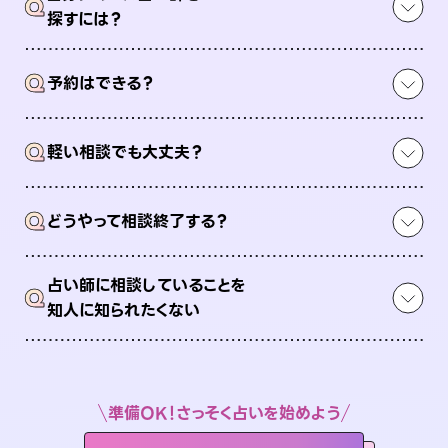
Q
探すには？
Q
予約はできる？
Q
軽い相談でも大丈夫？
Q
どうやって相談終了する？
占い師に相談していることを
Q
知人に知られたくない
準備OK！さっそく占いを始めよう