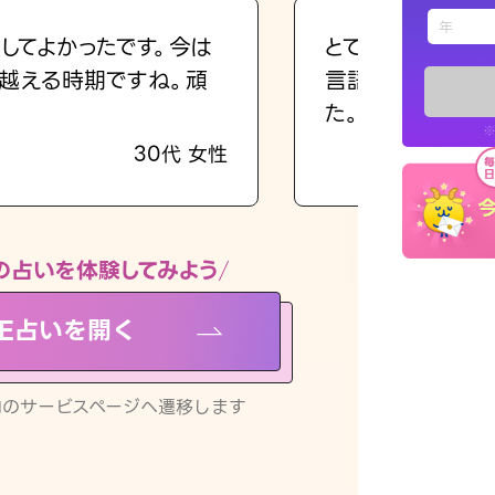
えもじの
してよかったです。今は
とても的確で感じ
越える時期ですね。頑
言語化してくれた
占い記事
た。
※
30代 女性
お知らせ
の占いを体験してみよう
NE占いを開く
※LINEアプ
リ内のサービスページへ遷移します