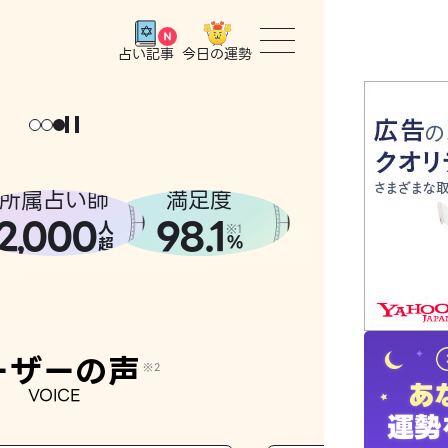
今日の運勢
占い記事
トップ
ょっと
。
元
気
に
な
った
、
話
し
たら
ユーザー
所属占い師
満足度
2
000
98.1
,
人
相談事例
※1
%
超
占いの流
おすすめ
ーザーの声
※2
VOICE
よくある