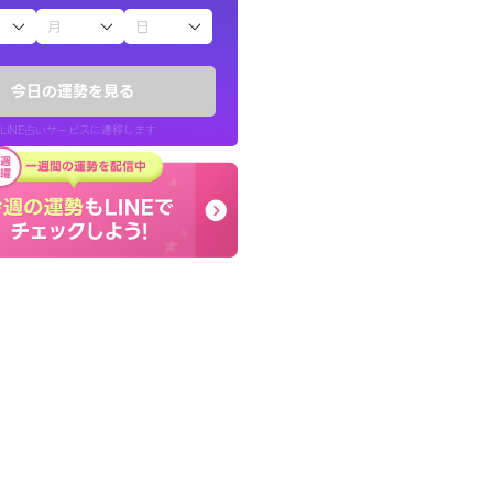
子（占）12星座占い
ていた違和感を
終了後とても前向きな気
ので腑に落ちまし
っきまでの心のモヤが嘘
今日の運勢を見る
晴れました。
LINE占いサービスに遷移します
30代 女性
LINE占いを開く
リ内のサービスページへ遷移します