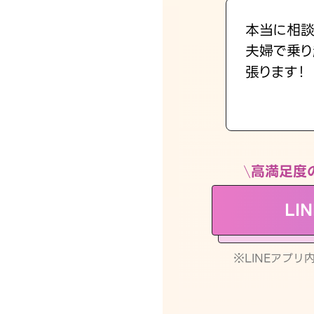
本当に相談
夫婦で乗り
張ります！
高満足度
LI
※LINEアプ