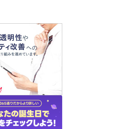
の声
れ
の占い師
質問