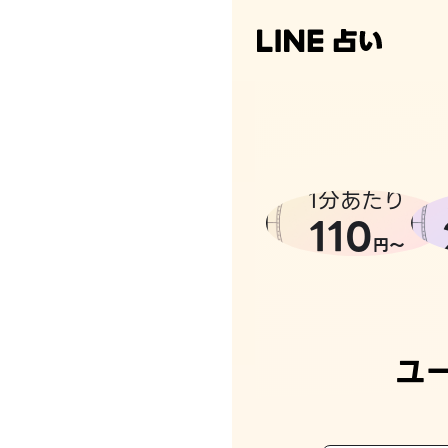
なんかち
1分あたり
110
円〜
ユ