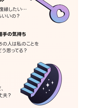
復縁したい…
らいいの？
相手の気持ち
あの人は私のことを
どう思ってる？
ど、
丈夫？