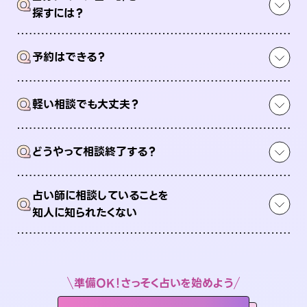
Q
探すには？
Q
予約はできる？
Q
軽い相談でも大丈夫？
Q
どうやって相談終了する？
占い師に相談していることを
Q
知人に知られたくない
準備OK！さっそく占いを始めよう