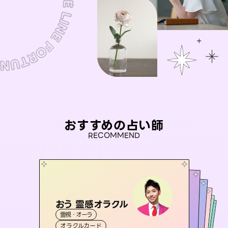
おすすめの占い師
RECOMMEND
おう 霊感オラクル
アイリス -iris-
未来視師＊花
桃源珠羽
セラピスト理恵
霊視・オーラ
西洋占星術
（
とうげんみう
タロット
彗望
霊視・オーラ
）
霊視・オーラ
心理学
（
すいぼう
霊視・オーラ
タロット
オラクルカード
）
ルーン