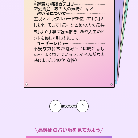
タロット
霊視・オーラ
スピリチュアル・リーディング
スピリチュアル・リーディング
スピリチュアル・リーディング
透視
得意な相談カテゴリ
得意な相談カテゴリ
得意な相談カテゴリ
スピリチュアル・リーディング
得意な相談カテゴリ
得意な相談カテゴリ
恋愛総合、あの人の気持ち など
恋愛総合、片想い、二人の未来 など
出逢い、片想い、復縁 など
片想い、あの人の気持ち、復縁 など
得意な相談カテゴリ
片想い、二人の未来、年の差 など
片想い、あの人の気持ち、復縁 など
占い師について
占い師について
占い師について
占い師について
占い師について
占い師について
連絡再開、復縁、成就などの報告実績
多数。セラピストとして2万超の施術経
験があるからこそできる鑑定で、より良
未来には何パターンもの選択肢があり
ます。不安で視えにくくなっているあな
たの素敵な未来を見つけ、その未来を
復縁、恋愛、不倫の行方、同性愛や片
思い、仕事関係や借金問題まで知りた
いことや心の負担になっていることを
霊視×オラクルカードを使って「今」と
3,700年以上の歴史を持つ東洋最古の
占術「易占」で詳細まで占い、幸せへ向
かう道筋を示します。厳しい結果にも具
「未来」そして「気になるあの人の気持
ち」まで丁寧に読み解き、恋や人生のヒ
い未来をサポートします。
恋愛のお悩みの中でも特に「曖昧な関係」の相談を得意としており、友達以上恋人未満なお相手との今後や本音を丁寧に読み解き恋愛成就へと導きます。
選択できるようアドバイスします。
体的な対策をお伝えします。
紐解き、背中をそっと押して導きます。
ユーザーレビュー
ユーザーレビュー
ントを優しく引き出します。
ユーザーレビュー
ユーザーレビュー
とても心温まる鑑定でした。しかもこち
らは何も言っていないのに視えていらっ
ユーザーレビュー
鑑定していただいてアドバイス通りに行
動すると仲が復活してきました。ありが
複雑な背景もしっかり聞いて鑑定して
いただけました。気持ちが楽になりまし
職場の人の性質や人間関係、本心など
本当によく視えていてびっくり。対策が
ユーザーレビュー
安心感のあり、言い切ってくれる所や濁
さない鑑定のおかげで、毎回自分の気
しゃるんだなと驚きです（30代女性）
不安な気持ちが嘘みたいに晴れまし
とうございました（40代 女性）
た（50代 女性）
打てて前向きになれます（40代）
た…！よく視えていらっしゃるんだなと
持ちを整えられます（30代 男性）
感じました（40代 女性）
高評価の占い師を見てみよう