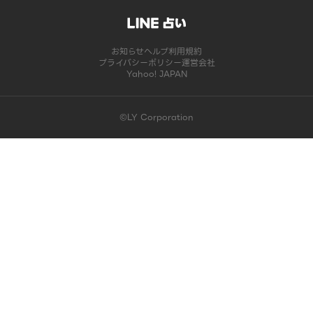
お知らせ
ヘルプ
利用規約
プライバシーポリシー
運営会社
Yahoo! JAPAN
©LY Corporation
このコンテンツは掲載が終了しました | LINE占い