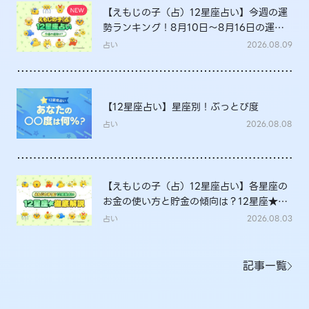
【えもじの子（占）12星座占い】今週の運
勢ランキング！8月10日～8月16日の運勢
は？
占い
2026.08.09
【12星座占い】星座別！ぶっとび度
占い
2026.08.08
【えもじの子（占）12星座占い】各星座の
お金の使い方と貯金の傾向は？12星座★徹
底解説
占い
2026.08.03
記事一覧