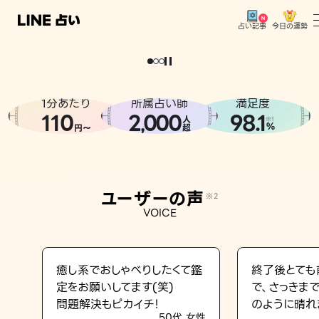
今日の運勢
占い記事
。
どうせなら
運
気
を
味
方
に
し
た
い
、
恋
も
仕
事
も
トップ
ユーザーの声
1分あたり
所属占い師
満足度
相談事例
110
2
000
98.1
,
人
※1
%
円〜
超
占いの流れ
おすすめの占い師
ユーザーの声
※2
よくある質問
VOICE
えもじの子（占）12星座占い
占い記事
癒し系でおしゃべりしたくて鑑
終了後とても
定をお願いしてます(笑)
で、さっきま
お知らせ
問題解決もピカイチ！
のように晴れ
50代 女性