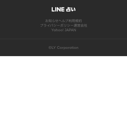
お知らせ
ヘルプ
利用規約
プライバシーポリシー
運営会社
Yahoo! JAPAN
©LY Corporation
このコンテンツは掲載が終了しました | LINE占い