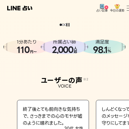
今日の運勢
占い記事
。
どうせなら
運
気
を
味
方
に
し
た
い
、
恋
も
仕
事
も
トップ
ユーザーの声
1分あたり
所属占い師
満足度
相談事例
110
2
000
98.1
,
人
※1
%
円〜
超
占いの流れ
おすすめの占い師
ユーザーの声
※2
よくある質問
VOICE
えもじの子（占）12星座占い
占い記事
終了後とても前向きな気持ち
しんどくなっ
で、さっきまでの心のモヤが嘘
のメッセージ
お知らせ
のように晴れました。
守りにしてま
30代 女性