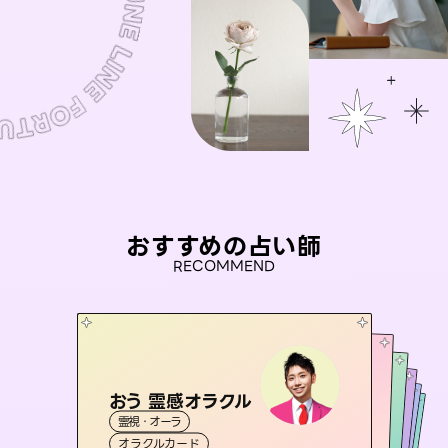
おすすめの占い師
RECOMMEND
おう 霊感オラクル
桃源珠羽
セラピスト理恵
（
とうげんみう
）
アイリス -iris-
未来視師＊花
霊視・オーラ
霊視・オーラ
タロット
彗望
霊視・オーラ
西洋占星術
タロット
（
すいぼう
霊視・オーラ
タロット
オラクルカード
）
スピリチュアル・リーディング
心理学