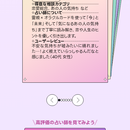
霊視・オーラ
スピリチュアル・リーディング
ルーン
スピリチュアル・リーディング
透視
得意な相談カテゴリ
得意な相談カテゴリ
得意な相談カテゴリ
スピリチュアル・リーディング
得意な相談カテゴリ
得意な相談カテゴリ
恋愛総合、あの人の気持ち など
片想い、あの人の気持ち、復縁 など
片想い、二人の未来、年の差 など
恋愛総合、片想い、二人の未来 など
得意な相談カテゴリ
出逢い、片想い、復縁 など
片想い、あの人の気持ち、復縁 など
占い師について
占い師について
占い師について
占い師について
占い師について
占い師について
未来には何パターンもの選択肢があり
ます。不安で視えにくくなっているあな
たの素敵な未来を見つけ、その未来を
連絡再開、復縁、成就などの報告実績
多数。セラピストとして2万超の施術経
験があるからこそできる鑑定で、より良
恋愛のお悩みの中でも特に「曖昧な関
係」の相談を得意としており、友達以上
恋人未満なお相手との今後や本音を丁
霊視×オラクルカードを使って「今」と
3,700年以上の歴史を持つ東洋最古の
占術「易占」で詳細まで占い、幸せへ向
かう道筋を示します。厳しい結果にも具
「未来」そして「気になるあの人の気持
ち」まで丁寧に読み解き、恋や人生のヒ
選択できるようアドバイスします。
復縁、恋愛、不倫の行方、同性愛や片思い、仕事関係や借金問題まで知りたいことや心の負担になっていることを紐解き、背中をそっと押して導きます。
い未来をサポートします。
体的な対策をお伝えします。
寧に読み解き恋愛成就へと導きます。
ユーザーレビュー
ユーザーレビュー
ントを優しく引き出します。
ユーザーレビュー
ユーザーレビュー
職場の人の性質や人間関係、本心など
本当によく視えていてびっくり。対策が
ユーザーレビュー
安心感のあり、言い切ってくれる所や濁
さない鑑定のおかげで、毎回自分の気
複雑な背景もしっかり聞いて鑑定して
いただけました。気持ちが楽になりまし
とても心温まる鑑定でした。しかもこち
らは何も言っていないのに視えていらっ
ユーザーレビュー
鑑定していただいてアドバイス通りに行
動すると仲が復活してきました。ありが
打てて前向きになれます（40代）
不安な気持ちが嘘みたいに晴れまし
持ちを整えられます（30代 男性）
た（50代 女性）
しゃるんだなと驚きです（30代女性）
た…！よく視えていらっしゃるんだなと
とうございました（40代 女性）
感じました（40代 女性）
高評価の占い師を見てみよう