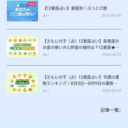
【12星座占い】星座別！ぶっとび度
占い
2026.08.08
【えもじの子（占）12星座占い】各星座の
お金の使い方と貯金の傾向は？12星座★徹
底解説
占い
2026.08.03
【えもじの子（占）12星座占い】今週の運
勢ランキング！8月3日～8月9日の運勢
は？
占い
2026.08.02
記事一覧