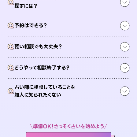
Q
探すには？
Q
予約はできる？
Q
軽い相談でも大丈夫？
Q
どうやって相談終了する？
占い師に相談していることを
Q
知人に知られたくない
準備OK！さっそく占いを始めよう