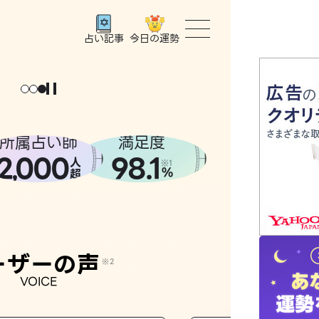
今日の運勢
占い記事
トップ
ユーザー
所属占い師
満足度
2
000
98.1
,
人
相談事例
※1
%
超
占いの流
おすすめ
ーザーの声
※2
VOICE
よくある