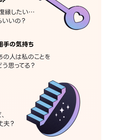
復縁したい…
らいいの？
相手の気持ち
あの人は私のことを
どう思ってる？
ど、
丈夫？