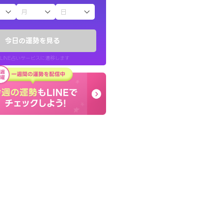
子（占）12星座占い
かったです。今は
とても的確で感じていた
時期ですね。頑
言語化してくれたので腑
今日の運勢を見る
た。
LINE占いサービスに遷移します
30代 女性
LINE占いを開く
リ内のサービスページへ遷移します