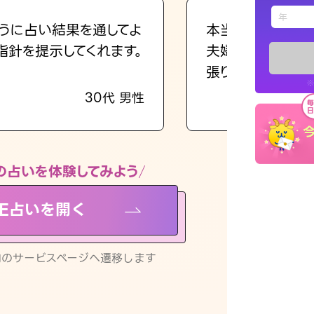
えもじの
うに占い結果を通してよ
本当に相談してよ
指針を提示してくれます。
夫婦で乗り越える
占い記事
張ります！
※
30代 男性
お知らせ
の占いを体験してみよう
NE占いを開く
※LINEアプ
リ内のサービスページへ遷移します