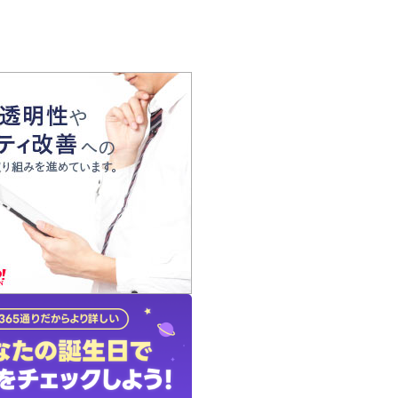
の声
れ
の占い師
質問