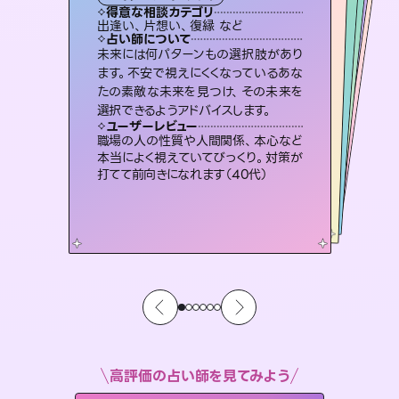
霊視・オーラ
スピリチュアル・リーディング
スピリチュアル・リーディング
ルーン
得意な相談カテゴリ
得意な相談カテゴリ
得意な相談カテゴリ
オラクルカード
得意な相談カテゴリ
得意な相談カテゴリ
出逢い、片想い、復縁 など
片想い、あの人の気持ち、復縁 など
片想い、二人の未来、年の差 など
片想い、あの人の気持ち、復縁 など
得意な相談カテゴリ
恋愛総合、片想い、二人の未来 など
恋愛総合、あの人の気持ち など
占い師について
占い師について
占い師について
占い師について
占い師について
占い師について
復縁、恋愛、不倫の行方、同性愛や片
思い、仕事関係や借金問題まで知りた
いことや心の負担になっていることを
連絡再開、復縁、成就などの報告実績
多数。セラピストとして2万超の施術経
験があるからこそできる鑑定で、より良
恋愛のお悩みの中でも特に「曖昧な関
係」の相談を得意としており、友達以上
恋人未満なお相手との今後や本音を丁
未来には何パターンもの選択肢があり
霊視×オラクルカードを使って「今」と
「未来」そして「気になるあの人の気持
ち」まで丁寧に読み解き、恋や人生のヒ
ます。不安で視えにくくなっているあな
たの素敵な未来を見つけ、その未来を
紐解き、背中をそっと押して導きます。
3,700年以上の歴史を持つ東洋最古の占術「易占」で詳細まで占い、幸せへ向かう道筋を示します。厳しい結果にも具体的な対策をお伝えします。
い未来をサポートします。
ントを優しく引き出します。
寧に読み解き恋愛成就へと導きます。
ユーザーレビュー
ユーザーレビュー
選択できるようアドバイスします。
ユーザーレビュー
ユーザーレビュー
安心感のあり、言い切ってくれる所や濁
さない鑑定のおかげで、毎回自分の気
ユーザーレビュー
複雑な背景もしっかり聞いて鑑定して
いただけました。気持ちが楽になりまし
不安な気持ちが嘘みたいに晴れまし
た…！よく視えていらっしゃるんだなと
とても心温まる鑑定でした。しかもこち
らは何も言っていないのに視えていらっ
ユーザーレビュー
鑑定していただいてアドバイス通りに行
動すると仲が復活してきました。ありが
持ちを整えられます（30代 男性）
職場の人の性質や人間関係、本心など
た（50代 女性）
感じました（40代 女性）
しゃるんだなと驚きです（30代女性）
本当によく視えていてびっくり。対策が
とうございました（40代 女性）
打てて前向きになれます（40代）
高評価の占い師を見てみよう