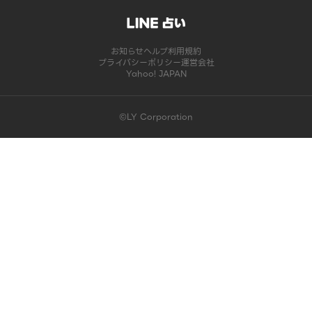
お知らせ
ヘルプ
利用規約
プライバシーポリシー
運営会社
Yahoo! JAPAN
©LY Corporation
このコンテンツは掲載が終了しました | LINE占い