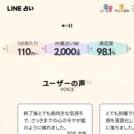
今日の運勢
占い記事
。
どうせなら
運
気
を
味
方
に
し
た
い
、
恋
も
仕
事
も
トップ
ユーザーの声
1分あたり
所属占い師
満足度
相談事例
110
2
000
98.1
,
人
※1
%
円〜
超
占いの流れ
おすすめの占い師
ユーザーの声
※2
よくある質問
VOICE
えもじの子（占）12星座占い
占い記事
終了後とても前向きな気持ち
とても的確で
で、さっきまでの心のモヤが嘘
感を言語化し
お知らせ
のように晴れました。
に落ちました
30代 女性