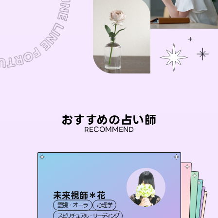
おすすめの占い師
RECOMMEND
未来視師＊花
桃源珠羽
セラピスト理恵
（
とうげんみう
）
彗望
アイリス -iris-
霊視・オーラ
心理学
（
すいぼう
霊視・オーラ
）
タロット
おう 霊感オラクル
霊視・オーラ
霊視・オーラ
タロット
西洋占星術
透視
スピリチュアル・リーディング
スピリチュアル・リーディング
タロット