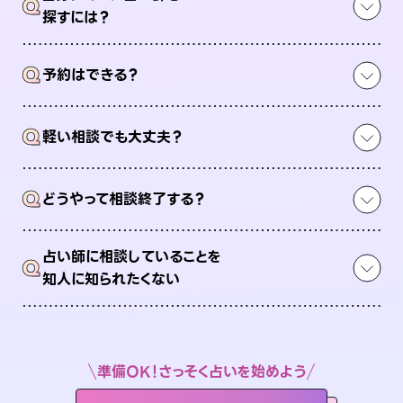
Q
探すには？
Q
予約はできる？
Q
軽い相談でも大丈夫？
Q
どうやって相談終了する？
占い師に相談していることを
Q
知人に知られたくない
準備OK！さっそく占いを始めよう