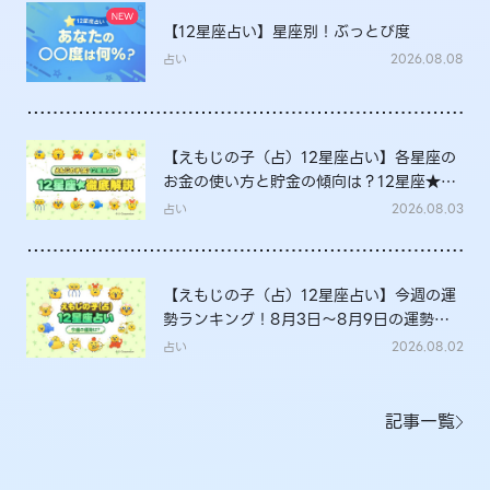
【12星座占い】星座別！ぶっとび度
占い
2026.08.08
【えもじの子（占）12星座占い】各星座の
お金の使い方と貯金の傾向は？12星座★徹
底解説
占い
2026.08.03
【えもじの子（占）12星座占い】今週の運
勢ランキング！8月3日～8月9日の運勢
は？
占い
2026.08.02
記事一覧