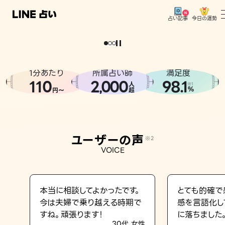
今日の運勢
占い記事
。
どうせなら
運
気
を
味
方
に
し
た
い
、
恋
も
仕
事
も
トップ
ユーザーの声
1分あたり
所属占い師
満足度
相談事例
110
2
000
98.1
,
人
※1
%
円〜
超
占いの流れ
おすすめの占い師
ユーザーの声
※2
よくある質問
VOICE
えもじの子（占）12星座占い
占い記事
本当に相談してよかったです。
とても的確で
今は夫婦で乗り越える時期で
感を言語化し
お知らせ
すね。頑張ります！
に落ちました
30代 女性