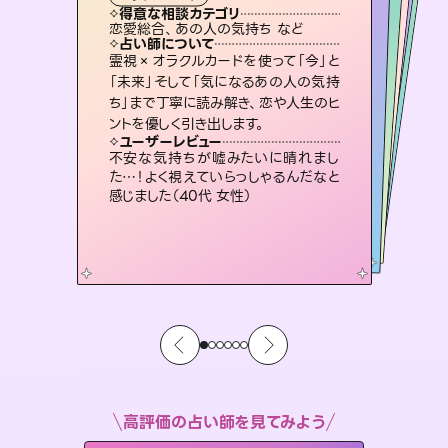
霊視・オーラ
スピリチュアル・リーディング
スピリチュアル・リーディング
スピリチュアル・リーディング
タロット
得意な相談カテゴリ
得意な相談カテゴリ
得意な相談カテゴリ
スピリチュアル・リーディング
得意な相談カテゴリ
得意な相談カテゴリ
恋愛総合、あの人の気持ち など
恋愛総合、片想い、二人の未来 など
片想い、あの人の気持ち、復縁 など
片想い、あの人の気持ち、復縁 など
得意な相談カテゴリ
出逢い、片想い、復縁 など
片想い、二人の未来、年の差 など
占い師について
占い師について
占い師について
占い師について
占い師について
占い師について
未来には何パターンもの選択肢があり
ます。不安で視えにくくなっているあな
たの素敵な未来を見つけ、その未来を
3,700年以上の歴史を持つ東洋最古の
占術「易占」で詳細まで占い、幸せへ向
かう道筋を示します。厳しい結果にも具
復縁、恋愛、不倫の行方、同性愛や片
思い、仕事関係や借金問題まで知りた
いことや心の負担になっていることを
霊視×オラクルカードを使って「今」と
連絡再開、復縁、成就などの報告実績
多数。セラピストとして2万超の施術経
験があるからこそできる鑑定で、より良
「未来」そして「気になるあの人の気持
ち」まで丁寧に読み解き、恋や人生のヒ
選択できるようアドバイスします。
恋愛のお悩みの中でも特に「曖昧な関係」の相談を得意としており、友達以上恋人未満なお相手との今後や本音を丁寧に読み解き恋愛成就へと導きます。
体的な対策をお伝えします。
い未来をサポートします。
紐解き、背中をそっと押して導きます。
ユーザーレビュー
ユーザーレビュー
ントを優しく引き出します。
ユーザーレビュー
ユーザーレビュー
職場の人の性質や人間関係、本心など
本当によく視えていてびっくり。対策が
ユーザーレビュー
鑑定していただいてアドバイス通りに行
動すると仲が復活してきました。ありが
とても心温まる鑑定でした。しかもこち
らは何も言っていないのに視えていらっ
複雑な背景もしっかり聞いて鑑定して
いただけました。気持ちが楽になりまし
ユーザーレビュー
安心感のあり、言い切ってくれる所や濁
さない鑑定のおかげで、毎回自分の気
打てて前向きになれます（40代）
不安な気持ちが嘘みたいに晴れまし
とうございました（40代 女性）
しゃるんだなと驚きです（30代女性）
た（50代 女性）
た…！よく視えていらっしゃるんだなと
持ちを整えられます（30代 男性）
感じました（40代 女性）
高評価の占い師を見てみよう