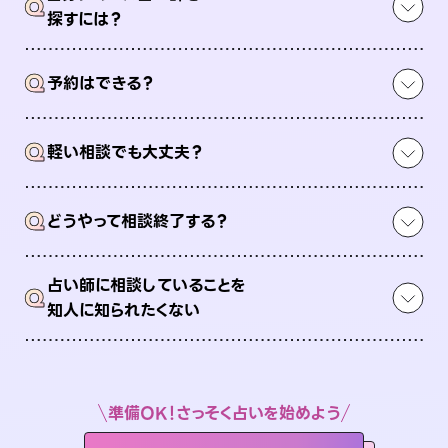
Q
探すには？
Q
予約はできる？
Q
軽い相談でも大丈夫？
Q
どうやって相談終了する？
占い師に相談していることを
Q
知人に知られたくない
準備OK！さっそく占いを始めよう