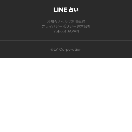
お知らせ
ヘルプ
利用規約
プライバシーポリシー
運営会社
Yahoo! JAPAN
©LY Corporation
このコンテンツは掲載が終了しました | LINE占い