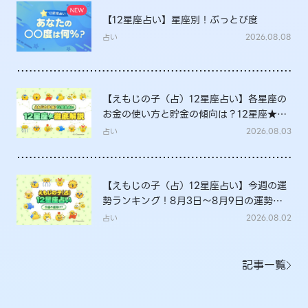
【12星座占い】星座別！ぶっとび度
占い
2026.08.08
【えもじの子（占）12星座占い】各星座の
お金の使い方と貯金の傾向は？12星座★徹
底解説
占い
2026.08.03
【えもじの子（占）12星座占い】今週の運
勢ランキング！8月3日～8月9日の運勢
は？
占い
2026.08.02
記事一覧