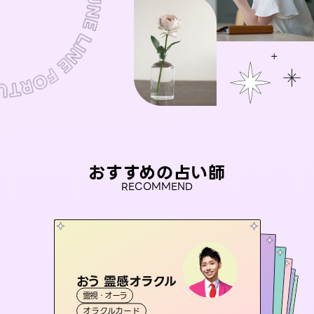
おすすめの占い師
RECOMMEND
おう 霊感オラクル
アイリス -iris-
彗望
桃源珠羽
（
すいぼう
未来視師＊花
）
霊視・オーラ
西洋占星術
（
とうげんみう
タロット
セラピスト理恵
霊視・オーラ
）
霊視・オーラ
透視
霊視・オーラ
タロット
オラクルカード
ルーン
心理学