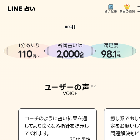
今日の運勢
占い記事
。
どうせなら
運
気
を
味
方
に
し
た
い
、
恋
も
仕
事
も
トップ
ユーザーの声
1分あたり
所属占い師
満足度
相談事例
110
2
000
98.1
,
人
※1
%
円〜
超
占いの流れ
おすすめの占い師
ユーザーの声
※2
よくある質問
VOICE
えもじの子（占）12星座占い
占い記事
コーチのように占い結果を通
癒し系でおし
してより良くなる指針を提示し
定をお願いし
お知らせ
てくれます。
問題解決もピ
30代 男性