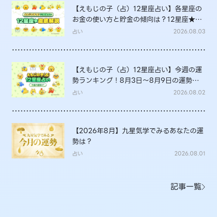
【えもじの子（占）12星座占い】各星座の
お金の使い方と貯金の傾向は？12星座★徹
底解説
占い
2026.08.03
【えもじの子（占）12星座占い】今週の運
勢ランキング！8月3日～8月9日の運勢
は？
占い
2026.08.02
【2026年8月】九星気学でみるあなたの運
勢は？
占い
2026.08.01
記事一覧