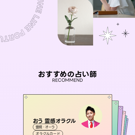
おすすめの占い師
RECOMMEND
おう 霊感オラクル
セラピスト理恵
アイリス -iris-
桃源珠羽
彗望
霊視・オーラ
霊視・オーラ
（
とうげんみう
タロット
（
未来視師＊花
すいぼう
西洋占星術
）
）
タロット
霊視・オーラ
霊視・オーラ
タロット
オラクルカード
スピリチュアル・リーディング
透視