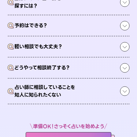
Q
探すには？
Q
予約はできる？
Q
軽い相談でも大丈夫？
Q
どうやって相談終了する？
占い師に相談していることを
Q
知人に知られたくない
準備OK！さっそく占いを始めよう