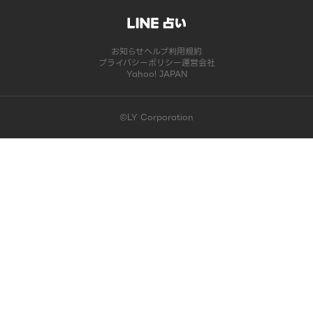
お知らせ
ヘルプ
利用規約
プライバシーポリシー
運営会社
Yahoo! JAPAN
©LY Corporation
このコンテンツは掲載が終了しました | LINE占い