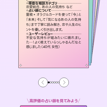
霊視・オーラ
ルーン
スピリチュアル・リーディング
スピリチュアル・リーディング
心理学
得意な相談カテゴリ
得意な相談カテゴリ
得意な相談カテゴリ
スピリチュアル・リーディング
得意な相談カテゴリ
得意な相談カテゴリ
恋愛総合、あの人の気持ち など
片想い、二人の未来、年の差 など
恋愛総合、片想い、二人の未来 など
片想い、あの人の気持ち、復縁 など
得意な相談カテゴリ
片想い、あの人の気持ち、復縁 など
出逢い、片想い、復縁 など
占い師について
占い師について
占い師について
占い師について
占い師について
占い師について
3,700年以上の歴史を持つ東洋最古の
占術「易占」で詳細まで占い、幸せへ向
かう道筋を示します。厳しい結果にも具
復縁、恋愛、不倫の行方、同性愛や片
思い、仕事関係や借金問題まで知りた
いことや心の負担になっていることを
連絡再開、復縁、成就などの報告実績
多数。セラピストとして2万超の施術経
験があるからこそできる鑑定で、より良
霊視×オラクルカードを使って「今」と
未来には何パターンもの選択肢があり
ます。不安で視えにくくなっているあな
たの素敵な未来を見つけ、その未来を
「未来」そして「気になるあの人の気持
ち」まで丁寧に読み解き、恋や人生のヒ
体的な対策をお伝えします。
恋愛のお悩みの中でも特に「曖昧な関係」の相談を得意としており、友達以上恋人未満なお相手との今後や本音を丁寧に読み解き恋愛成就へと導きます。
紐解き、背中をそっと押して導きます。
選択できるようアドバイスします。
い未来をサポートします。
ユーザーレビュー
ユーザーレビュー
ントを優しく引き出します。
ユーザーレビュー
ユーザーレビュー
複雑な背景もしっかり聞いて鑑定して
いただけました。気持ちが楽になりまし
ユーザーレビュー
鑑定していただいてアドバイス通りに行
動すると仲が復活してきました。ありが
職場の人の性質や人間関係、本心など
本当によく視えていてびっくり。対策が
安心感のあり、言い切ってくれる所や濁
さない鑑定のおかげで、毎回自分の気
ユーザーレビュー
とても心温まる鑑定でした。しかもこち
らは何も言っていないのに視えていらっ
た（50代 女性）
不安な気持ちが嘘みたいに晴れまし
とうございました（40代 女性）
打てて前向きになれます（40代）
持ちを整えられます（30代 男性）
た…！よく視えていらっしゃるんだなと
しゃるんだなと驚きです（30代女性）
感じました（40代 女性）
高評価の占い師を見てみよう