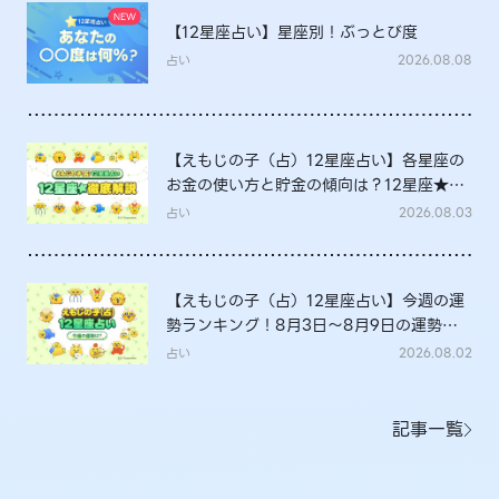
【12星座占い】星座別！ぶっとび度
占い
2026.08.08
【えもじの子（占）12星座占い】各星座の
お金の使い方と貯金の傾向は？12星座★徹
底解説
占い
2026.08.03
【えもじの子（占）12星座占い】今週の運
勢ランキング！8月3日～8月9日の運勢
は？
占い
2026.08.02
記事一覧