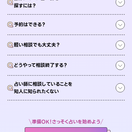
Q
探すには？
Q
予約はできる？
Q
軽い相談でも大丈夫？
Q
どうやって相談終了する？
占い師に相談していることを
Q
知人に知られたくない
準備OK！さっそく占いを始めよう