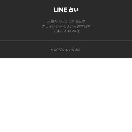
お知らせ
ヘルプ
利用規約
プライバシーポリシー
運営会社
Yahoo! JAPAN
©LY Corporation
このコンテンツは掲載が終了しました | LINE占い