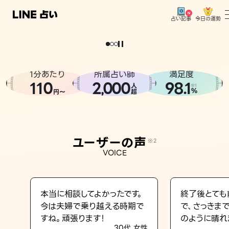
今日の運勢
占い記事
。
どうせなら
運
気
を
味
方
に
し
た
い
、
恋
も
仕
事
も
トップ
ユーザーの声
1分あたり
所属占い師
満足度
相談事例
110
2
000
98.1
,
人
※1
%
円〜
超
占いの流れ
おすすめの占い師
ユーザーの声
※2
よくある質問
VOICE
えもじの子（占）12星座占い
占い記事
本当に相談してよかったです。
終了後とても
今は夫婦で乗り越える時期で
で、さっきま
お知らせ
すね。頑張ります！
のように晴れ
30代 女性