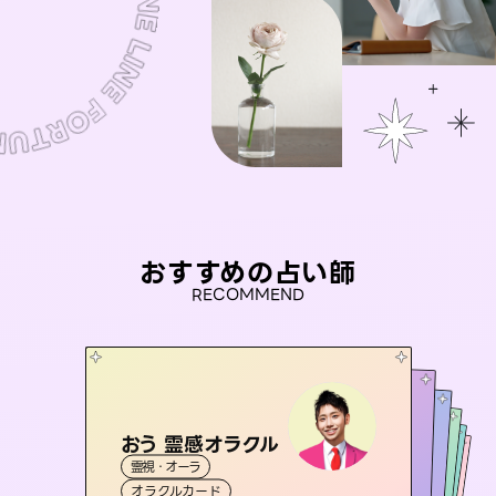
おすすめの占い師
RECOMMEND
おう 霊感オラクル
アイリス -iris-
未来視師＊花
セラピスト理恵
彗望
霊視・オーラ
西洋占星術
タロット
（
桃源珠羽
すいぼう
霊視・オーラ
）
霊視・オーラ
心理学
霊視・オーラ
タロット
（
オラクルカード
とうげんみう
ルーン
透視