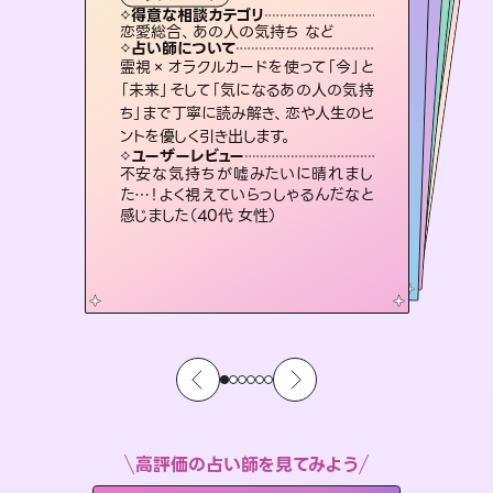
霊視・オーラ
スピリチュアル・リーディング
）
スピリチュアル・リーディング
スピリチュアル・リーディング
タロット
得意な相談カテゴリ
得意な相談カテゴリ
得意な相談カテゴリ
スピリチュアル・リーディング
得意な相談カテゴリ
得意な相談カテゴリ
恋愛総合、あの人の気持ち など
恋愛総合、片想い、二人の未来 など
出逢い、片想い、復縁 など
片想い、二人の未来、年の差 など
得意な相談カテゴリ
片想い、あの人の気持ち、復縁 など
片想い、あの人の気持ち、復縁 など
占い師について
占い師について
占い師について
占い師について
占い師について
占い師について
3,700年以上の歴史を持つ東洋最古の
占術「易占」で詳細まで占い、幸せへ向
かう道筋を示します。厳しい結果にも具
未来には何パターンもの選択肢があり
ます。不安で視えにくくなっているあな
たの素敵な未来を見つけ、その未来を
復縁、恋愛、不倫の行方、同性愛や片
思い、仕事関係や借金問題まで知りた
いことや心の負担になっていることを
霊視×オラクルカードを使って「今」と
恋愛のお悩みの中でも特に「曖昧な関
係」の相談を得意としており、友達以上
恋人未満なお相手との今後や本音を丁
「未来」そして「気になるあの人の気持
ち」まで丁寧に読み解き、恋や人生のヒ
体的な対策をお伝えします。
連絡再開、復縁、成就などの報告実績多数。セラピストとして2万超の施術経験があるからこそできる鑑定で、より良い未来をサポートします。
選択できるようアドバイスします。
寧に読み解き恋愛成就へと導きます。
紐解き、背中をそっと押して導きます。
ユーザーレビュー
ユーザーレビュー
ントを優しく引き出します。
ユーザーレビュー
ユーザーレビュー
複雑な背景もしっかり聞いて鑑定して
いただけました。気持ちが楽になりまし
ユーザーレビュー
とても心温まる鑑定でした。しかもこち
らは何も言っていないのに視えていらっ
鑑定していただいてアドバイス通りに行
動すると仲が復活してきました。ありが
職場の人の性質や人間関係、本心など
本当によく視えていてびっくり。対策が
ユーザーレビュー
安心感のあり、言い切ってくれる所や濁
さない鑑定のおかげで、毎回自分の気
た（50代 女性）
不安な気持ちが嘘みたいに晴れまし
しゃるんだなと驚きです（30代女性）
とうございました（40代 女性）
打てて前向きになれます（40代）
た…！よく視えていらっしゃるんだなと
持ちを整えられます（30代 男性）
感じました（40代 女性）
高評価の占い師を見てみよう