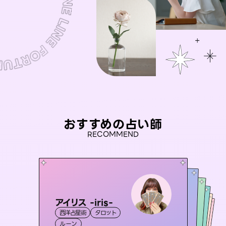
おすすめの占い師
RECOMMEND
アイリス -iris-
未来視師＊花
セラピスト理恵
彗望
おう 霊感オラクル
西洋占星術
タロット
（
すいぼう
霊視・オーラ
）
心理学
桃源珠羽
霊視・オーラ
霊視・オーラ
タロット
霊視・オーラ
透視
（
ルーン
とうげんみう
スピリチュアル・リーディング