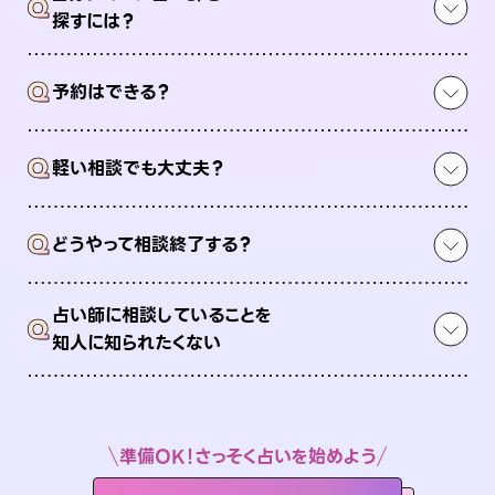
Q
探すには？
Q
予約はできる？
Q
軽い相談でも大丈夫？
Q
どうやって相談終了する？
占い師に相談していることを
Q
知人に知られたくない
準備OK！さっそく占いを始めよう