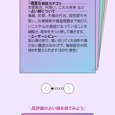
霊視・オーラ
スピリチュアル・リーディング
）
スピリチュアル・リーディング
オラクルカード
タロット
得意な相談カテゴリ
得意な相談カテゴリ
得意な相談カテゴリ
スピリチュアル・リーディング
得意な相談カテゴリ
得意な相談カテゴリ
恋愛総合、片想い、二人の未来 など
出逢い、片想い、復縁 など
片想い、二人の未来、年の差 など
片想い、あの人の気持ち、復縁 など
得意な相談カテゴリ
恋愛総合、あの人の気持ち など
片想い、あの人の気持ち、復縁 など
占い師について
占い師について
占い師について
占い師について
占い師について
占い師について
霊視×オラクルカードを使って「今」と
「未来」そして「気になるあの人の気持
ち」まで丁寧に読み解き、恋や人生のヒ
連絡再開、復縁、成就などの報告実績
多数。セラピストとして2万超の施術経
験があるからこそできる鑑定で、より良
未来には何パターンもの選択肢があり
ます。不安で視えにくくなっているあな
たの素敵な未来を見つけ、その未来を
復縁、恋愛、不倫の行方、同性愛や片
恋愛のお悩みの中でも特に「曖昧な関
係」の相談を得意としており、友達以上
恋人未満なお相手との今後や本音を丁
思い、仕事関係や借金問題まで知りた
いことや心の負担になっていることを
ントを優しく引き出します。
3,700年以上の歴史を持つ東洋最古の占術「易占」で詳細まで占い、幸せへ向かう道筋を示します。厳しい結果にも具体的な対策をお伝えします。
い未来をサポートします。
寧に読み解き恋愛成就へと導きます。
選択できるようアドバイスします。
ユーザーレビュー
ユーザーレビュー
紐解き、背中をそっと押して導きます。
ユーザーレビュー
ユーザーレビュー
不安な気持ちが嘘みたいに晴れまし
た…！よく視えていらっしゃるんだなと
ユーザーレビュー
複雑な背景もしっかり聞いて鑑定して
いただけました。気持ちが楽になりまし
鑑定していただいてアドバイス通りに行
動すると仲が復活してきました。ありが
とても心温まる鑑定でした。しかもこち
らは何も言っていないのに視えていらっ
ユーザーレビュー
職場の人の性質や人間関係、本心など
本当によく視えていてびっくり。対策が
感じました（40代 女性）
安心感のあり、言い切ってくれる所や濁
た（50代 女性）
とうございました（40代 女性）
しゃるんだなと驚きです（30代女性）
さない鑑定のおかげで、毎回自分の気
打てて前向きになれます（40代）
持ちを整えられます（30代 男性）
高評価の占い師を見てみよう