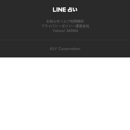
お知らせ
ヘルプ
利用規約
プライバシーポリシー
運営会社
Yahoo! JAPAN
©LY Corporation
このコンテンツは掲載が終了しました | LINE占い