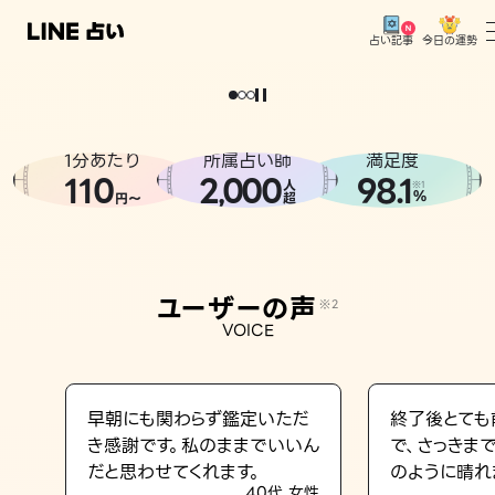
今日の運勢
占い記事
。
どうせなら
運
気
を
味
方
に
し
た
い
、
恋
も
仕
事
も
トップ
ユーザーの声
1分あたり
所属占い師
満足度
相談事例
110
2
000
98.1
,
人
※1
%
円〜
超
占いの流れ
おすすめの占い師
ユーザーの声
※2
よくある質問
VOICE
えもじの子（占）12星座占い
占い記事
早朝にも関わらず鑑定いただ
終了後とても
き感謝です。私のままでいいん
で、さっきま
お知らせ
だと思わせてくれます。
のように晴れ
40代 女性