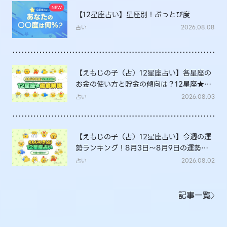
【12星座占い】星座別！ぶっとび度
占い
2026.08.08
【えもじの子（占）12星座占い】各星座の
お金の使い方と貯金の傾向は？12星座★徹
底解説
占い
2026.08.03
【えもじの子（占）12星座占い】今週の運
勢ランキング！8月3日～8月9日の運勢
は？
占い
2026.08.02
記事一覧