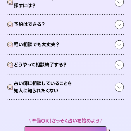
Q
探すには？
Q
予約はできる？
Q
軽い相談でも大丈夫？
Q
どうやって相談終了する？
占い師に相談していることを
Q
知人に知られたくない
準備OK！さっそく占いを始めよう