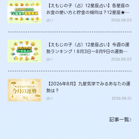
【えもじの子（占）12星座占い】各星座の
お金の使い方と貯金の傾向は？12星座★徹
底解説
占い
2026.08.03
【えもじの子（占）12星座占い】今週の運
勢ランキング！8月3日～8月9日の運勢
は？
占い
2026.08.02
【2026年8月】九星気学でみるあなたの運
勢は？
占い
2026.08.01
記事一覧