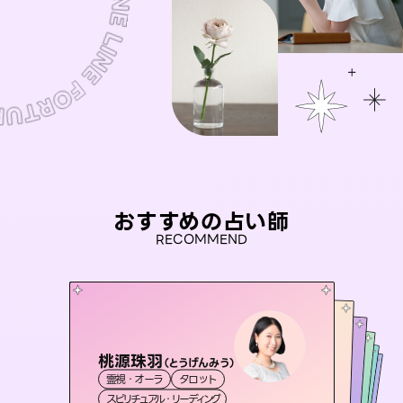
おすすめの占い師
RECOMMEND
桃源珠羽
おう 霊感オラクル
（
とうげんみう
）
アイリス -iris-
セラピスト理恵
彗望
霊視・オーラ
タロット
霊視・オーラ
（
未来視師＊花
すいぼう
西洋占星術
）
タロット
霊視・オーラ
霊視・オーラ
タロット
スピリチュアル・リーディング
オラクルカード
透視