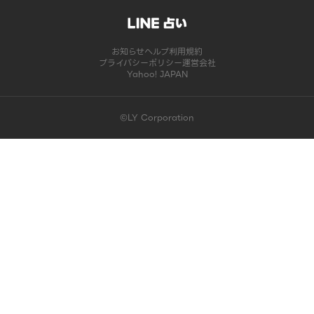
お知らせ
ヘルプ
利用規約
プライバシーポリシー
運営会社
Yahoo! JAPAN
©LY Corporation
このコンテンツは掲載が終了しました | LINE占い