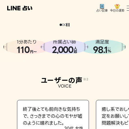
今日の運勢
占い記事
。
どうせなら
運
気
を
味
方
に
し
た
い
、
恋
も
仕
事
も
トップ
ユーザーの声
1分あたり
所属占い師
満足度
相談事例
110
2
000
98.1
,
人
※1
%
円〜
超
占いの流れ
おすすめの占い師
ユーザーの声
※2
よくある質問
VOICE
えもじの子（占）12星座占い
占い記事
終了後とても前向きな気持ち
癒し系でおし
で、さっきまでの心のモヤが嘘
定をお願いし
お知らせ
のように晴れました。
問題解決もピ
30代 女性