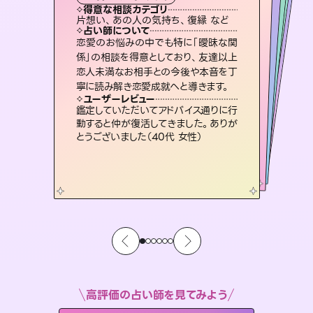
霊視・オーラ
ルーン
スピリチュアル・リーディング
スピリチュアル・リーディング
心理学
得意な相談カテゴリ
得意な相談カテゴリ
得意な相談カテゴリ
スピリチュアル・リーディング
得意な相談カテゴリ
得意な相談カテゴリ
片想い、あの人の気持ち、復縁 など
恋愛総合、あの人の気持ち など
恋愛総合、片想い、二人の未来 など
片想い、二人の未来、年の差 など
得意な相談カテゴリ
片想い、あの人の気持ち、復縁 など
出逢い、片想い、復縁 など
占い師について
占い師について
占い師について
占い師について
占い師について
占い師について
3,700年以上の歴史を持つ東洋最古の
占術「易占」で詳細まで占い、幸せへ向
かう道筋を示します。厳しい結果にも具
復縁、恋愛、不倫の行方、同性愛や片
思い、仕事関係や借金問題まで知りた
いことや心の負担になっていることを
霊視×オラクルカードを使って「今」と
「未来」そして「気になるあの人の気持
ち」まで丁寧に読み解き、恋や人生のヒ
恋愛のお悩みの中でも特に「曖昧な関
未来には何パターンもの選択肢があり
ます。不安で視えにくくなっているあな
たの素敵な未来を見つけ、その未来を
係」の相談を得意としており、友達以上
恋人未満なお相手との今後や本音を丁
体的な対策をお伝えします。
連絡再開、復縁、成就などの報告実績多数。セラピストとして2万超の施術経験があるからこそできる鑑定で、より良い未来をサポートします。
紐解き、背中をそっと押して導きます。
選択できるようアドバイスします。
ントを優しく引き出します。
ユーザーレビュー
ユーザーレビュー
寧に読み解き恋愛成就へと導きます。
ユーザーレビュー
ユーザーレビュー
複雑な背景もしっかり聞いて鑑定して
いただけました。気持ちが楽になりまし
ユーザーレビュー
とても心温まる鑑定でした。しかもこち
らは何も言っていないのに視えていらっ
職場の人の性質や人間関係、本心など
本当によく視えていてびっくり。対策が
安心感のあり、言い切ってくれる所や濁
さない鑑定のおかげで、毎回自分の気
ユーザーレビュー
不安な気持ちが嘘みたいに晴れまし
た…！よく視えていらっしゃるんだなと
た（50代 女性）
鑑定していただいてアドバイス通りに行
しゃるんだなと驚きです（30代女性）
打てて前向きになれます（40代）
持ちを整えられます（30代 男性）
動すると仲が復活してきました。ありが
感じました（40代 女性）
とうございました（40代 女性）
高評価の占い師を見てみよう